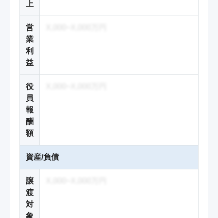
上
営
X,000~X,000万円
業
利
益
役
X,000~X,000万円
員
報
酬
額
資産/負債
譲
X,000~X,000万円
渡
対
象