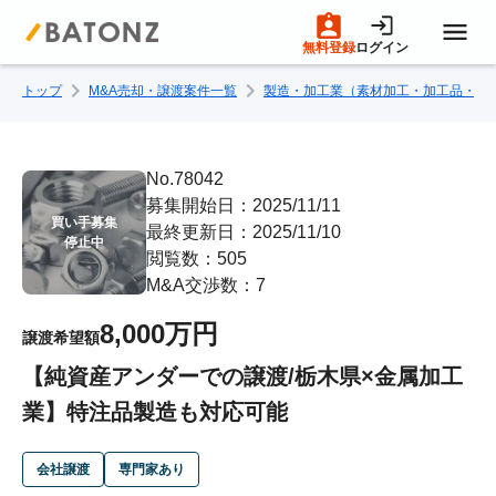
無料登録
ログイン
トップ
M&A売却・譲渡案件一覧
製造・加工業（素材加工・加工品・部
トップページ
M&A案件一覧
No.78042
募集開始日：2025/11/11
買い手募集

最終更新日：2025/11/10
売りたい方へ
停止中
閲覧数：505
M&A交渉数：7
買いたい方へ
8,000万円
譲渡希望額
【純資産アンダーでの譲渡/栃木県×金属加工
成約事例
業】特注品製造も対応可能
M&A専門家の方へ
会社譲渡
専門家あり