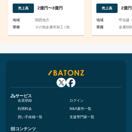
2億円〜3億円
2億円
売上高
売上高
地域
関西地方
地域
甲信越
業種
その他金属等加工 / 他
業種
金属切
サービス
会員登録
ログイン
利用料金
M&A案件一覧
買い手候補一覧
支援専門家一覧
コンテンツ