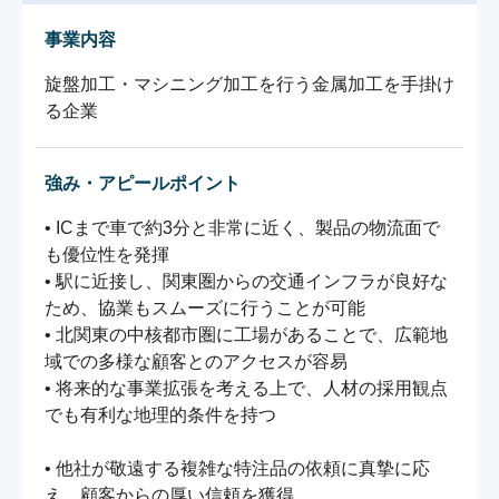
事業内容
旋盤加工・マシニング加工を行う金属加工を手掛け
る企業
強み・アピールポイント
• ICまで車で約3分と非常に近く、製品の物流面で
も優位性を発揮

• 駅に近接し、関東圏からの交通インフラが良好な
ため、協業もスムーズに行うことが可能

• 北関東の中核都市圏に工場があることで、広範地
域での多様な顧客とのアクセスが容易

• 将来的な事業拡張を考える上で、人材の採用観点
でも有利な地理的条件を持つ

• 他社が敬遠する複雑な特注品の依頼に真摯に応
え、顧客からの厚い信頼を獲得
