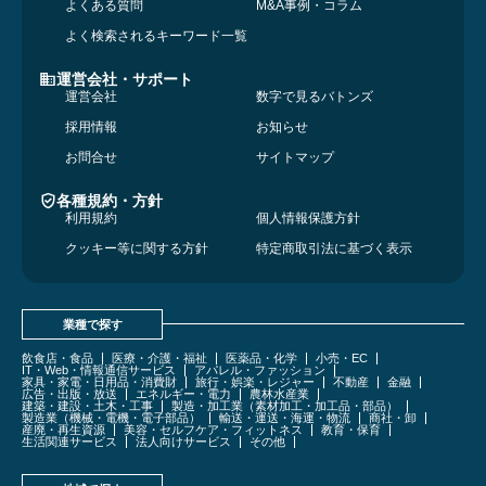
よくある質問
M&A事例・コラム
よく検索されるキーワード一覧
運営会社・サポート
運営会社
数字で見るバトンズ
採用情報
お知らせ
お問合せ
サイトマップ
各種規約・方針
利用規約
個人情報保護方針
クッキー等に関する方針
特定商取引法に基づく表示
業種で探す
飲食店・食品
医療・介護・福祉
医薬品・化学
小売・EC
IT・Web・情報通信サービス
アパレル・ファッション
家具・家電・日用品・消費財
旅行・娯楽・レジャー
不動産
金融
広告・出版・放送
エネルギー・電力
農林水産業
建築・建設・土木・工事
製造・加工業（素材加工・加工品・部品）
製造業（機械・電機・電子部品）
輸送・運送・海運・物流
商社・卸
産廃・再生資源
美容・セルフケア・フィットネス
教育・保育
生活関連サービス
法人向けサービス
その他