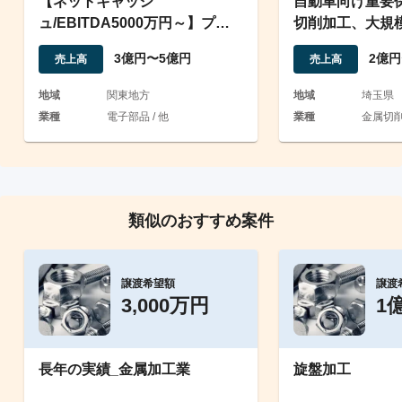
【ネットキャッシ
自動車向け重要
ュ/EBITDA5000万円～】プリ
切削加工、大規
ント基板の実装・組立受託
3億円〜5億円
2億円
売上高
売上高
地域
関東地方
地域
埼玉県
業種
電子部品 / 他
業種
金属切削
類似のおすすめ案件
譲渡希望額
譲渡
3,000万円
1
長年の実績_金属加工業
旋盤加工