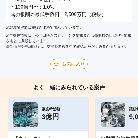
・100億円〜：1.0%

成功報酬の最低手数料：2,500万円（税抜）
※譲渡希望額は税抜き価格で表示しています。
※本案件情報は、公開日時点のヒアリング情報または売主様の自己申告情報
をもとに掲載しています。
最新情報や詳細情報は、交渉を進める中で確認いただく必要があります。
お気に入り
よく一緒にみられている案件
譲渡希望額
譲渡
3億円
9,