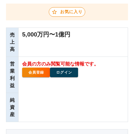
お気に入り
5,000万円〜1億円
売
上
高
営
会員の方のみ閲覧可能な情報です。
業
会員登録
ログイン
利
益
純
資
産