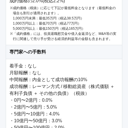
成約価格の2.0%(税込2.2%)
成約価格（税抜）に応じて下記が最低料金となります（最低料金の
場合も割引が適用されます）。
1,000万円未満：最低35万円（税込38.5万円）
1,000万円以上：最低70万円（税込77万円）
5,000万円以上：最低150万円（税込165万円）
「成約価格」には、役員退職慰労金や借入金返済など、M&A等の実
行に関連して売り手が受ける経済的利益等の金額も含まれます。
専門家への手数料
着手金：なし

月額報酬：なし

中間報酬：内金として成功報酬の10%

成功報酬：レーマン方式 / 移動総資産（株式価額 ＋ 
有利子負債 ＋ その他の負債）（税抜）

・0円〜2億円：0.0%

・2億円〜5億円：5.0%

・5億円〜10億円：4.0%

・10億円〜50億円：3.0%

・50億円〜100億円：2.0%
