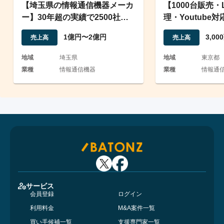
【埼玉県の情報通信機器メーカ
【1000台販売・
ー】30年超の実績で2500社以
理・Youtube
上との取引実績あり
事業の譲渡
1億円〜2億円
3,0
売上高
売上高
地域
埼玉県
地域
東京都
業種
情報通信機器
業種
情報通信
サービス
会員登録
ログイン
利用料金
M&A案件一覧
買い手候補一覧
支援専門家一覧