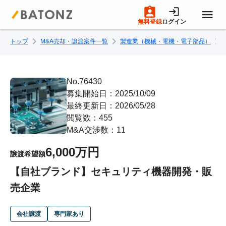
無料登録
ログイン
トップ
M&A売却・譲渡案件一覧
製造業（機械・電機・電子部品）
トップページ
M&A案件一覧
No.76430
募集開始日：2025/10/09
最終更新日：2026/05/28
売りたい方へ
閲覧数：455
M&A交渉数：11
買いたい方へ
6,000万円
譲渡希望額
【自社ブランド】セキュリティ機器開発・販
成約事例
売企業
M&A専門家の方へ
会社譲渡
専門家あり