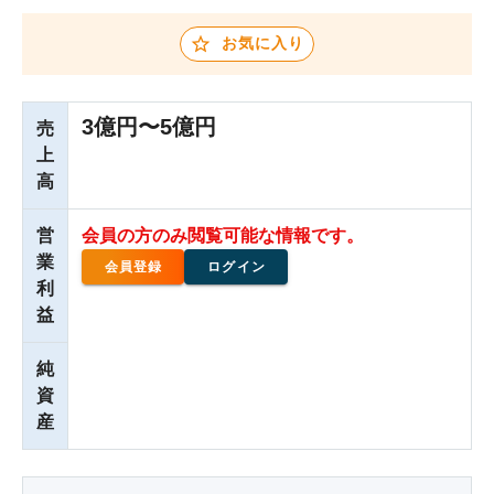
お気に入り
3億円〜5億円
売
上
高
営
会員の方のみ閲覧可能な情報です。
業
会員登録
ログイン
利
益
純
資
産