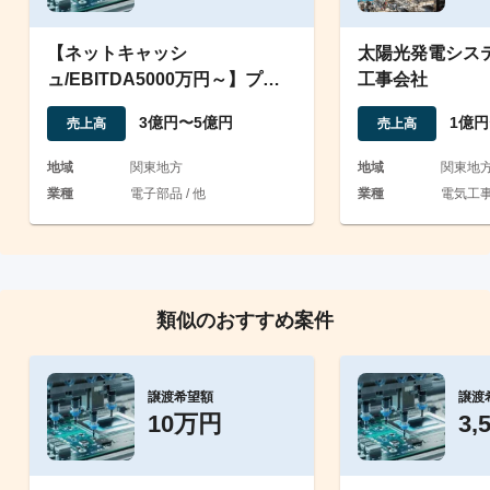
【ネットキャッシ
太陽光発電シス
ュ/EBITDA5000万円～】プリ
工事会社
ント基板の実装・組立受託
3億円〜5億円
1億円
売上高
売上高
地域
関東地方
地域
関東地
業種
電子部品 / 他
業種
電気工事 
類似のおすすめ案件
譲渡希望額
譲渡
10万円
3,