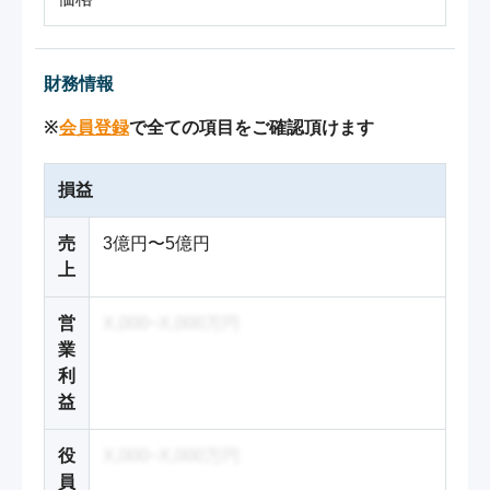
財務情報
※
会員登録
で全ての項目をご確認頂けます
損益
売
3億円〜5億円
上
営
X,000~X,000万円
業
利
益
役
X,000~X,000万円
員