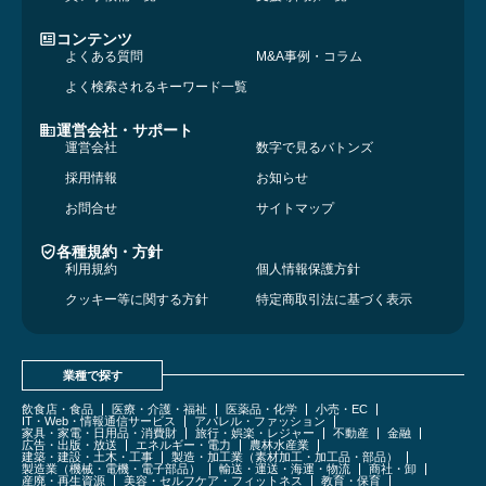
コンテンツ
よくある質問
M&A事例・コラム
よく検索されるキーワード一覧
運営会社・サポート
運営会社
数字で見るバトンズ
採用情報
お知らせ
お問合せ
サイトマップ
各種規約・方針
利用規約
個人情報保護方針
クッキー等に関する方針
特定商取引法に基づく表示
業種で探す
飲食店・食品
医療・介護・福祉
医薬品・化学
小売・EC
IT・Web・情報通信サービス
アパレル・ファッション
家具・家電・日用品・消費財
旅行・娯楽・レジャー
不動産
金融
広告・出版・放送
エネルギー・電力
農林水産業
建築・建設・土木・工事
製造・加工業（素材加工・加工品・部品）
製造業（機械・電機・電子部品）
輸送・運送・海運・物流
商社・卸
産廃・再生資源
美容・セルフケア・フィットネス
教育・保育