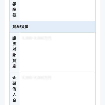
報
酬
額
資産/負債
譲
X,000~X,000万円
渡
対
象
資
産
金
X,000~X,000万円
融
借
入
金