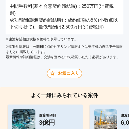
中間手数料(基本合意契約締結時)：250万円(消費税
別)

成功報酬(譲渡契約締結時)：成約価額の5％(小数点以
下切り捨て)、最低報酬は2,500万円(消費税別)
※譲渡希望額は税抜き価格で表示しています。
※本案件情報は、公開日時点のヒアリング情報または売主様の自己申告情報
をもとに掲載しています。
最新情報や詳細情報は、交渉を進める中で確認いただく必要があります。
お気に入り
よく一緒にみられている案件
譲渡希望額
譲渡
3億円
6,