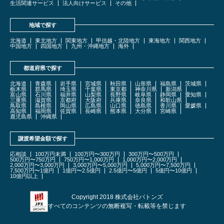
生活関連サービス
法人向けサービス
その他
地域で探す
北海道
東北地方
関東地方
甲信越・北陸地方
東海地方
関西地方
中国地方
四国地方
九州・沖縄地方
海外
都道府県で探す
北海道
青森県
岩手県
宮城県
秋田県
山形県
福島県
茨城県
栃木県
群馬県
埼玉県
千葉県
東京都
神奈川県
新潟県
富山県
石川県
福井県
山梨県
長野県
岐阜県
静岡県
愛知県
三重県
滋賀県
京都府
大阪府
兵庫県
奈良県
和歌山県
鳥取県
島根県
岡山県
広島県
山口県
徳島県
香川県
愛媛県
高知県
福岡県
佐賀県
長崎県
熊本県
大分県
宮崎県
鹿児島県
沖縄県
譲渡希望金額で探す
応相談
100万円未満
100万円〜300万円
300万円〜500万円
500万円〜750万円
750万円〜1,000万円
1,000万円〜2,000万円
2,000万円〜3,000万円
3,000万円〜5,000万円
5,000万円〜7,500万円
7,500万円〜1億円
1億円〜2.5億円
2.5億円〜5億円
5億円〜10億円
10億円以上
Copyright 2018 株式会社バトンズ
すべてのコンテンツの無断複写・転載等を禁じます