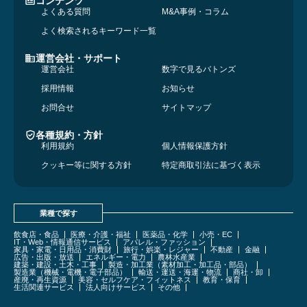
コンテンツ
よくある質問
M&A事例・コラム
よく検索されるキーワード一覧
運営会社・サポート
運営会社
数字で見るバトンズ
採用情報
お知らせ
お問合せ
サイトマップ
各種規約・方針
利用規約
個人情報保護方針
クッキー等に関する方針
特定商取引法に基づく表示
業種で探す
飲食店・食品
医療・介護・福祉
医薬品・化学
小売・EC
IT・Web・情報通信サービス
アパレル・ファッション
家具・家電・日用品・消費財
旅行・娯楽・レジャー
不動産
金融
広告・出版・放送
エネルギー・電力
農林水産業
建築・建設・土木・工事
製造・加工業（素材加工・加工品・部品）
製造業（機械・電機・電子部品）
輸送・運送・海運・物流
商社・卸
産廃・再生資源
美容・セルフケア・フィットネス
教育・保育
生活関連サービス
法人向けサービス
その他