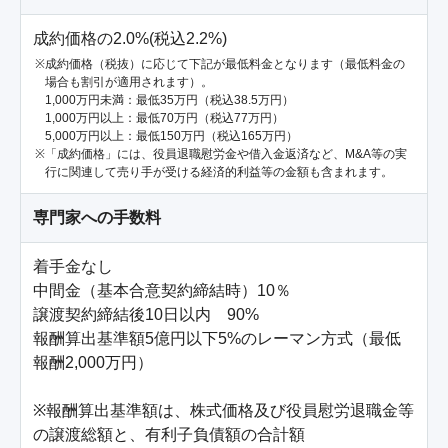
成約価格の2.0%(税込2.2%)
成約価格（税抜）に応じて下記が最低料金となります（最低料金の
場合も割引が適用されます）。
1,000万円未満：最低35万円（税込38.5万円）
1,000万円以上：最低70万円（税込77万円）
5,000万円以上：最低150万円（税込165万円）
「成約価格」には、役員退職慰労金や借入金返済など、M&A等の実
行に関連して売り手が受ける経済的利益等の金額も含まれます。
専門家への手数料
着手金なし

中間金（基本合意契約締結時）10％

譲渡契約締結後10日以内　90%

報酬算出基準額5億円以下5%のレーマン方式（最低
報酬2,000万円）

※報酬算出基準額は、株式価格及び役員慰労退職金等
の譲渡総額と、有利子負債額の合計額
