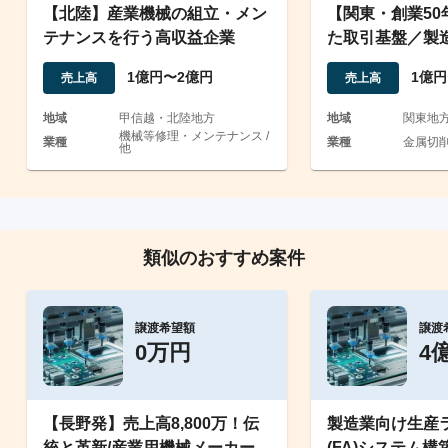
【北陸】産業機械の組立・メン
【関東・創業50
テナンスを行う高収益企業
た取引基盤／製
1億円〜2億円
1億円
売上高
売上高
地域
甲信越・北陸地方
地域
関東地
機械等修理・メンテナンス /
業種
業種
金属切削
他
類似のおすすめ案件
譲渡希望額
譲渡
0万円
4
【長野発】売上高8,800万！伝
製造業向け生産
統と革新/産業用機械メーカーの
(FA)システム構