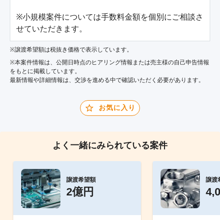
※小規模案件については手数料金額を個別にご相談さ
せていただきます。
※譲渡希望額は税抜き価格で表示しています。
※本案件情報は、公開日時点のヒアリング情報または売主様の自己申告情報
をもとに掲載しています。
最新情報や詳細情報は、交渉を進める中で確認いただく必要があります。
お気に入り
よく一緒にみられている案件
譲渡希望額
譲渡
2億円
4,