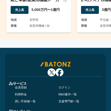
新たな船出を支援
5,000万円〜1億円
3億円
売上高
売上高
地域
長野県
地域
甲信越
業種
産業用機械 / 他
業種
産業用機械
サービス
会員登録
ログイン
利用料金
M&A案件一覧
買い手候補一覧
支援専門家一覧