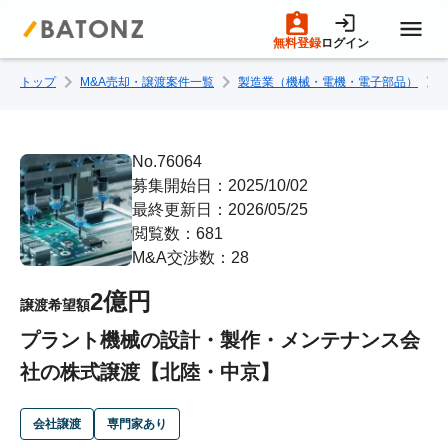
無料登録
ログイン
トップ
M&A売却・譲渡案件一覧
製造業（機械・電機・電子部品）
トップページ
M&A案件一覧
No.76064
募集開始日：2025/10/02
最終更新日：2026/05/25
売りたい方へ
閲覧数：681
M&A交渉数：28
買いたい方へ
2億円
譲渡希望額
プラント機械の設計・製作・メンテナンス会
成約事例
社の株式譲渡【北陸・中京】
M&A専門家の方へ
会社譲渡
専門家あり