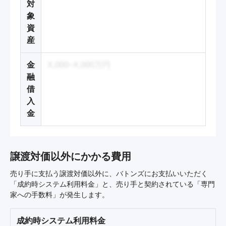
対
象
資
産
金
X,000~X,000万円
融
借
入
金
譲渡対価以外にかかる費用
売り手に支払う譲渡対価以外に、バトンズにお支払いいただく
「成約時システム利用料金」と、売り手と契約されている「専門
家への手数料」が発生します。
成約時システム利用料金