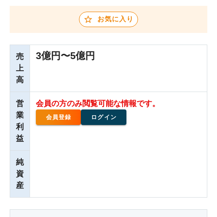
お気に入り
3億円〜5億円
売
上
高
営
会員の方のみ閲覧可能な情報です。
業
会員登録
ログイン
利
益
純
資
産