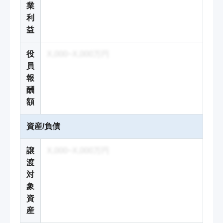
業
利
益
役
X,000~X,000万円
員
報
酬
額
資産/負債
譲
X,000~X,000万円
渡
対
象
資
産