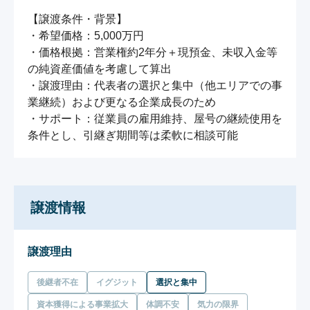
【譲渡条件・背景】

・希望価格：5,000万円

・価格根拠：営業権約2年分＋現預金、未収入金等
の純資産価値を考慮して算出

・譲渡理由：代表者の選択と集中（他エリアでの事
業継続）および更なる企業成長のため

・サポート：従業員の雇用維持、屋号の継続使用を
条件とし、引継ぎ期間等は柔軟に相談可能
譲渡情報
譲渡理由
後継者不在
イグジット
選択と集中
資本獲得による事業拡大
体調不安
気力の限界