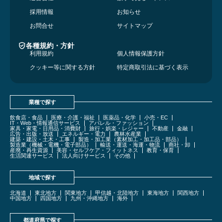
採用情報
お知らせ
お問合せ
サイトマップ
各種規約・方針
利用規約
個人情報保護方針
クッキー等に関する方針
特定商取引法に基づく表示
業種で探す
飲食店・食品
医療・介護・福祉
医薬品・化学
小売・EC
IT・Web・情報通信サービス
アパレル・ファッション
家具・家電・日用品・消費財
旅行・娯楽・レジャー
不動産
金融
広告・出版・放送
エネルギー・電力
農林水産業
建築・建設・土木・工事
製造・加工業（素材加工・加工品・部品）
製造業（機械・電機・電子部品）
輸送・運送・海運・物流
商社・卸
産廃・再生資源
美容・セルフケア・フィットネス
教育・保育
生活関連サービス
法人向けサービス
その他
地域で探す
北海道
東北地方
関東地方
甲信越・北陸地方
東海地方
関西地方
中国地方
四国地方
九州・沖縄地方
海外
都道府県で探す