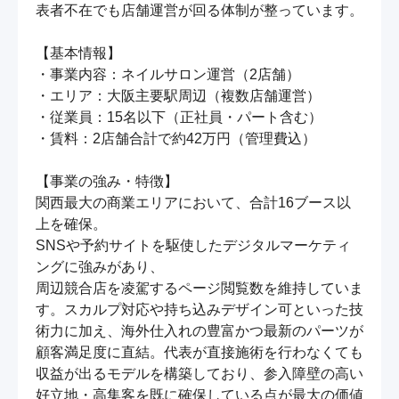
表者不在でも店舗運営が回る体制が整っています。

【基本情報】

・事業内容：ネイルサロン運営（2店舗）

・エリア：大阪主要駅周辺（複数店舗運営）

・従業員：15名以下（正社員・パート含む）

・賃料：2店舗合計で約42万円（管理費込）

【事業の強み・特徴】

関西最大の商業エリアにおいて、合計16ブース以
上を確保。

SNSや予約サイトを駆使したデジタルマーケティ
ングに強みがあり、

周辺競合店を凌駕するページ閲覧数を維持していま
す。スカルプ対応や持ち込みデザイン可といった技
術力に加え、海外仕入れの豊富かつ最新のパーツが
顧客満足度に直結。代表が直接施術を行わなくても
収益が出るモデルを構築しており、参入障壁の高い
好立地・高集客を既に確保している点が最大の価値