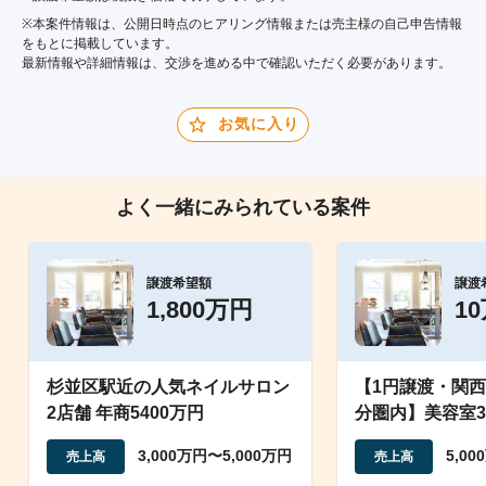
※本案件情報は、公開日時点のヒアリング情報または売主様の自己申告情報
をもとに掲載しています。
最新情報や詳細情報は、交渉を進める中で確認いただく必要があります。
お気に入り
よく一緒にみられている案件
譲渡希望額
譲渡
1,800万円
1
杉並区駅近の人気ネイルサロン
【1円譲渡・関西
2店舗 年商5400万円
分圏内】美容室
サロン1店舗の
3,000万円〜5,000万円
5,0
売上高
売上高