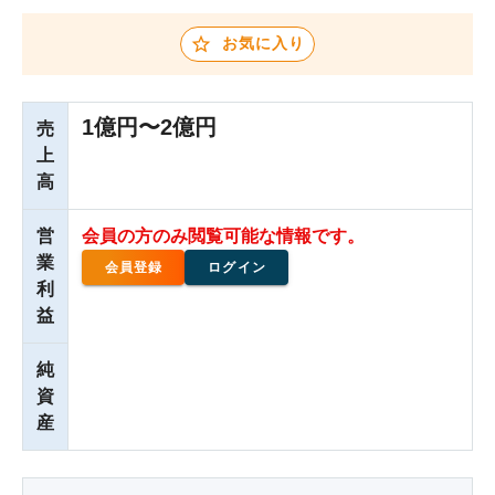
お気に入り
1億円〜2億円
売
上
高
営
会員の方のみ閲覧可能な情報です。
業
会員登録
ログイン
利
益
純
資
産