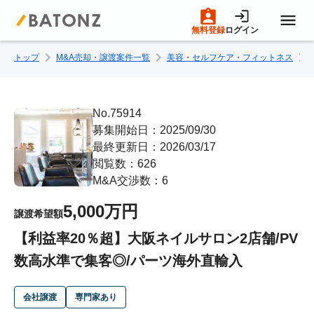
無料登録
ログイン
トップ
M&A売却・譲渡案件一覧
美容・セルフケア・フィットネス
トップページ
M&A案件一覧
No.75914
募集開始日：2025/09/30
最終更新日：2026/03/17
売りたい方へ
閲覧数：626
M&A交渉数：6
買いたい方へ
5,000万円
譲渡希望額
【利益率20％超】大阪ネイルサロン2店舗/PV
成約事例
数高水準で集客◎/パーツ海外直輸入
M&A専門家の方へ
会社譲渡
専門家あり