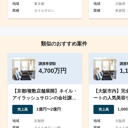
地域
東京都
地域
大阪府
業種
ネイルサロン
業種
美容院・
類似のおすすめ案件
譲渡希望額
譲渡
4,700万円
1,
【京都/複数店舗展開】ネイル・
【大阪市内】完
アイラッシュサロンの会社譲渡/
ートの人気美容サ
従業員約20名在籍
フ付きで即運営
1億円〜2億円
1,0
売上高
売上高
地域
京都府
地域
大阪府
業種
ネイルサロン / 他
業種
ネイルサ