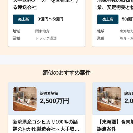
大手飲料メーカーを直荷主とす
地域有数の取扱
る運送会社
業、安定需要と
業で堅実な収益
3億円〜5億円
50億
売上高
売上高
地域
関東地方
地域
東海地
業種
トラック運送
業種
魚介・水
類似のおすすめ案件
譲渡希望額
譲渡
2,500万円
2,
新潟県産コシヒカリ100％の話
【東海圏】食肉
題のおかゆ製造会社～大手取引
譲渡案件