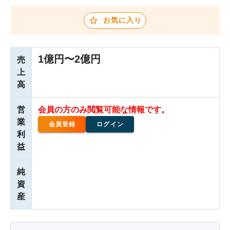
お気に入り
1億円〜2億円
売
上
高
営
会員の方のみ閲覧可能な情報です。
業
会員登録
ログイン
利
益
純
資
産