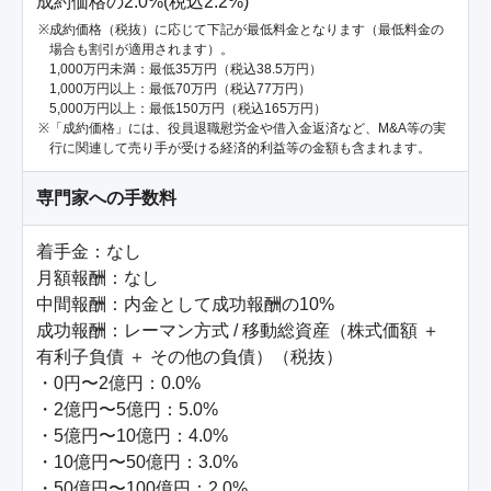
成約価格の2.0%(税込2.2%)
成約価格（税抜）に応じて下記が最低料金となります（最低料金の
場合も割引が適用されます）。
1,000万円未満：最低35万円（税込38.5万円）
1,000万円以上：最低70万円（税込77万円）
5,000万円以上：最低150万円（税込165万円）
「成約価格」には、役員退職慰労金や借入金返済など、M&A等の実
行に関連して売り手が受ける経済的利益等の金額も含まれます。
専門家への手数料
着手金：なし

月額報酬：なし

中間報酬：内金として成功報酬の10%

成功報酬：レーマン方式 / 移動総資産（株式価額 ＋ 
有利子負債 ＋ その他の負債）（税抜）

・0円〜2億円：0.0%

・2億円〜5億円：5.0%

・5億円〜10億円：4.0%

・10億円〜50億円：3.0%

・50億円〜100億円：2.0%
