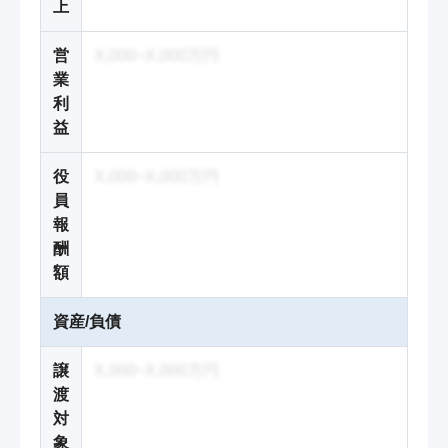
上
営
X,000~X,000万円
業
利
益
役
X,000~X,000万円
員
報
酬
額
資産/負債
譲
X,000~X,000万円
渡
対
象