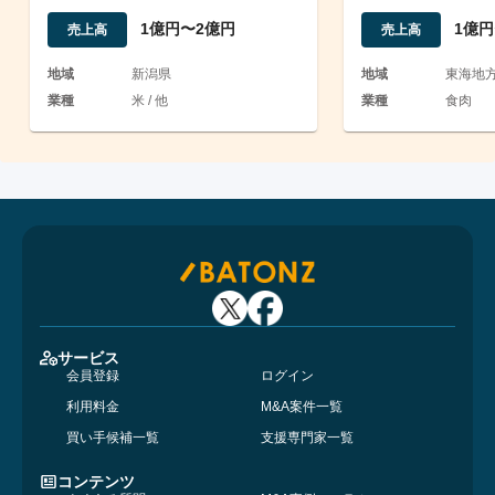
先多数～
1億円〜2億円
1億円
売上高
売上高
地域
新潟県
地域
東海地
業種
米 / 他
業種
食肉
サービス
会員登録
ログイン
利用料金
M&A案件一覧
買い手候補一覧
支援専門家一覧
コンテンツ