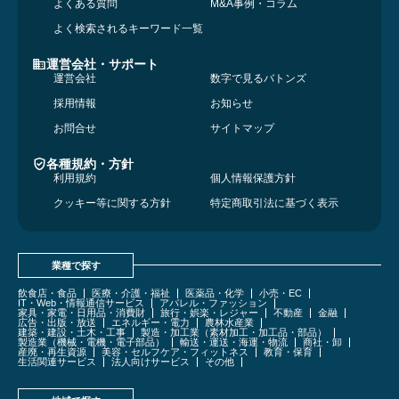
よくある質問
M&A事例・コラム
よく検索されるキーワード一覧
運営会社・サポート
運営会社
数字で見るバトンズ
採用情報
お知らせ
お問合せ
サイトマップ
各種規約・方針
利用規約
個人情報保護方針
クッキー等に関する方針
特定商取引法に基づく表示
業種で探す
飲食店・食品
医療・介護・福祉
医薬品・化学
小売・EC
IT・Web・情報通信サービス
アパレル・ファッション
家具・家電・日用品・消費財
旅行・娯楽・レジャー
不動産
金融
広告・出版・放送
エネルギー・電力
農林水産業
建築・建設・土木・工事
製造・加工業（素材加工・加工品・部品）
製造業（機械・電機・電子部品）
輸送・運送・海運・物流
商社・卸
産廃・再生資源
美容・セルフケア・フィットネス
教育・保育
生活関連サービス
法人向けサービス
その他