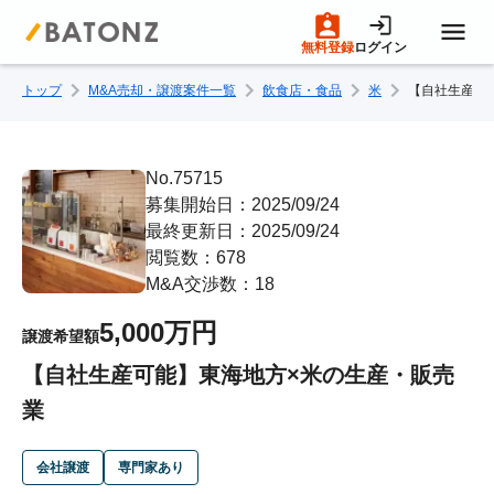
無料登録
ログイン
トップ
M&A売却・譲渡案件一覧
飲食店・食品
米
【自社生産可
トップページ
M&A案件一覧
No.75715
募集開始日：2025/09/24
最終更新日：2025/09/24
売りたい方へ
閲覧数：678
M&A交渉数：18
買いたい方へ
5,000万円
譲渡希望額
【自社生産可能】東海地方×米の生産・販売
成約事例
業
M&A専門家の方へ
会社譲渡
専門家あり