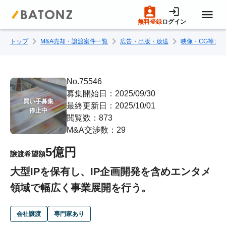
無料登録
ログイン
トップ
M&A売却・譲渡案件一覧
広告・出版・放送
映像・CG等コ
トップページ
M&A案件一覧
No.75546
募集開始日：2025/09/30
買い手募集

最終更新日：2025/10/01
売りたい方へ
停止中
閲覧数：873
M&A交渉数：29
買いたい方へ
5億円
譲渡希望額
大型IPを保有し、IP企画開発を含めエンタメ
成約事例
領域で幅広く事業展開を行う。
M&A専門家の方へ
会社譲渡
専門家あり