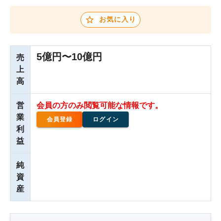
お気に入り
5億円〜10億円
売
上
高
営
会員の方のみ閲覧可能な情報です。
業
会員登録
ログイン
利
益
純
資
産