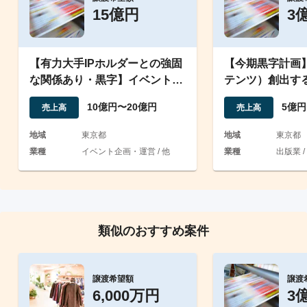
15億円
3
【有力大手IPホルダーとの強固
【今期黒字計画】
な関係あり・黒字】イベント企
テンツ）創出す
画・物販・EC運営事業
数の企業
10億円〜20億円
5億円
売上高
売上高
地域
東京都
地域
東京都
業種
イベント企画・運営 / 他
業種
出版業 /
類似のおすすめ案件
譲渡希望額
譲渡
6,000万円
3