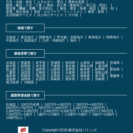
広告・出版・放送
エネルギー・電力
農林水産業
建築・建設・土木・工事
製造・加工業（素材加工・加工品・部品）
製造業（機械・電機・電子部品）
輸送・運送・海運・物流
商社・卸
産廃・再生資源
美容・セルフケア・フィットネス
教育・保育
生活関連サービス
法人向けサービス
その他
地域で探す
北海道
東北地方
関東地方
甲信越・北陸地方
東海地方
関西地方
中国地方
四国地方
九州・沖縄地方
海外
都道府県で探す
北海道
青森県
岩手県
宮城県
秋田県
山形県
福島県
茨城県
栃木県
群馬県
埼玉県
千葉県
東京都
神奈川県
新潟県
富山県
石川県
福井県
山梨県
長野県
岐阜県
静岡県
愛知県
三重県
滋賀県
京都府
大阪府
兵庫県
奈良県
和歌山県
鳥取県
島根県
岡山県
広島県
山口県
徳島県
香川県
愛媛県
高知県
福岡県
佐賀県
長崎県
熊本県
大分県
宮崎県
鹿児島県
沖縄県
譲渡希望金額で探す
応相談
100万円未満
100万円〜300万円
300万円〜500万円
500万円〜750万円
750万円〜1,000万円
1,000万円〜2,000万円
2,000万円〜3,000万円
3,000万円〜5,000万円
5,000万円〜7,500万円
7,500万円〜1億円
1億円〜2.5億円
2.5億円〜5億円
5億円〜10億円
10億円以上
Copyright 2018 株式会社バトンズ