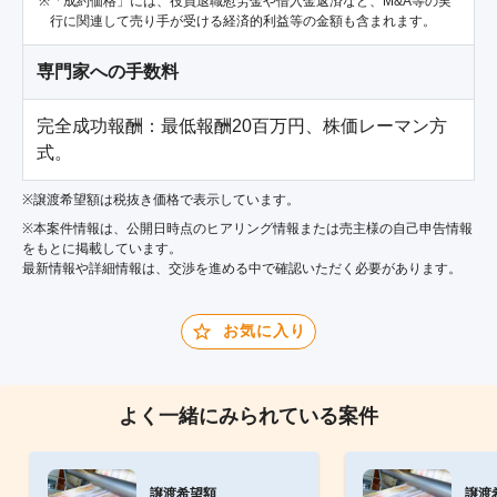
「成約価格」には、役員退職慰労金や借入金返済など、M&A等の実
行に関連して売り手が受ける経済的利益等の金額も含まれます。
専門家への手数料
完全成功報酬：最低報酬20百万円、株価レーマン方
式。
※譲渡希望額は税抜き価格で表示しています。
※本案件情報は、公開日時点のヒアリング情報または売主様の自己申告情報
をもとに掲載しています。
最新情報や詳細情報は、交渉を進める中で確認いただく必要があります。
お気に入り
よく一緒にみられている案件
譲渡希望額
譲渡