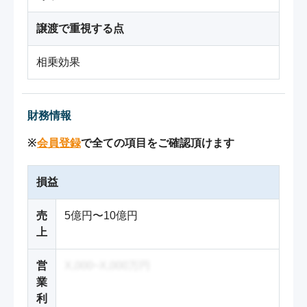
譲渡で重視する点
相乗効果
財務情報
※
会員登録
で全ての項目をご確認頂けます
損益
売
5億円〜10億円
上
営
X,000~X,000万円
業
利