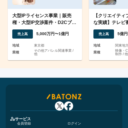
大型IPライセンス事業｜販売
【クリエイティ
権・大型IP交渉案件・D2Cブラ
な実績】テレビ
ンド譲渡・営業支援
等を手掛ける企
5,000万円〜1億円
5億円
売上高
売上高
地域
東京都
地域
関東地
その他アパレル関連事業 /
映像・
業種
業種
他
制作 / 他
サービス
会員登録
ログイン