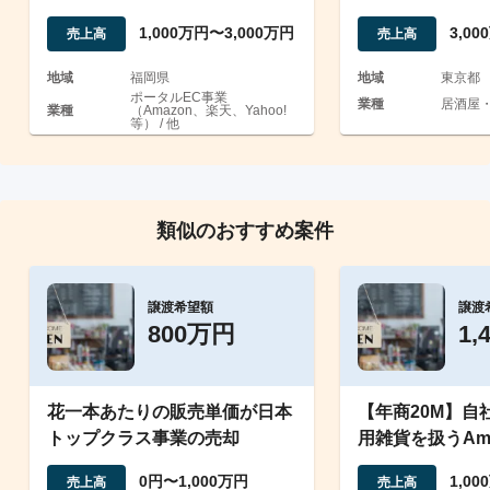
多数
1,000万円〜3,000万円
3,0
売上高
売上高
地域
福岡県
地域
東京都
ポータルEC事業
業種
居酒屋
業種
（Amazon、楽天、Yahoo!
等） / 他
類似のおすすめ案件
譲渡希望額
譲渡
800万円
1,
花一本あたりの販売単価が日本
【年商20M】自
トップクラス事業の売却
用雑貨を扱うAm
ト｜商標も取得
0円〜1,000万円
1,0
売上高
売上高