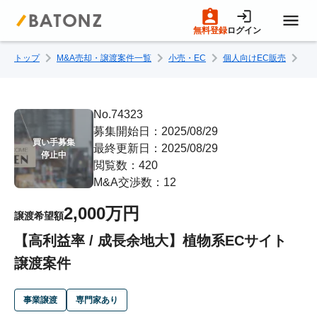
無料登録
ログイン
トップ
M&A売却・譲渡案件一覧
小売・EC
個人向けEC販売
【
トップページ
M&A案件一覧
No.74323
募集開始日：2025/08/29
買い手募集

最終更新日：2025/08/29
売りたい方へ
停止中
閲覧数：420
M&A交渉数：12
買いたい方へ
2,000万円
譲渡希望額
【高利益率 / 成長余地大】植物系ECサイト
成約事例
譲渡案件
M&A専門家の方へ
事業譲渡
専門家あり