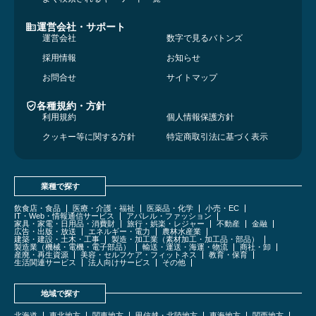
運営会社・サポート
運営会社
数字で見るバトンズ
採用情報
お知らせ
お問合せ
サイトマップ
各種規約・方針
利用規約
個人情報保護方針
クッキー等に関する方針
特定商取引法に基づく表示
業種で探す
飲食店・食品
医療・介護・福祉
医薬品・化学
小売・EC
IT・Web・情報通信サービス
アパレル・ファッション
家具・家電・日用品・消費財
旅行・娯楽・レジャー
不動産
金融
広告・出版・放送
エネルギー・電力
農林水産業
建築・建設・土木・工事
製造・加工業（素材加工・加工品・部品）
製造業（機械・電機・電子部品）
輸送・運送・海運・物流
商社・卸
産廃・再生資源
美容・セルフケア・フィットネス
教育・保育
生活関連サービス
法人向けサービス
その他
地域で探す
北海道
東北地方
関東地方
甲信越・北陸地方
東海地方
関西地方