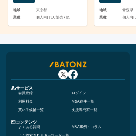
地域
東京都
地域
青森県
業種
個人向けEC販売 / 他
業種
個人向け
サービス
会員登録
ログイン
利用料金
M&A案件一覧
買い手候補一覧
支援専門家一覧
コンテンツ
よくある質問
M&A事例・コラム
よく検索されるキーワード一覧