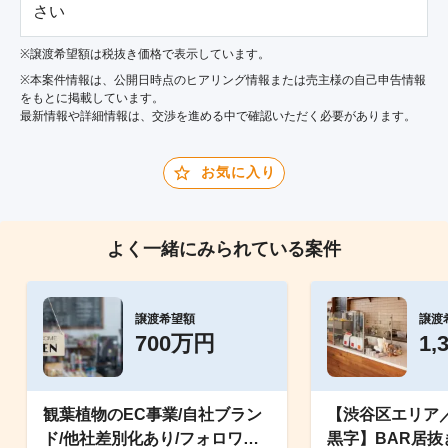
さい
※譲渡希望額は税抜き価格で表示しています。
※本案件情報は、公開日時点のヒアリング情報または売主様の自己申告情報
をもとに掲載しています。
最新情報や詳細情報は、交渉を進める中で確認いただく必要があります。
お気に入り
よく一緒にみられている案件
譲渡希望額
譲渡
700万円
1,
観葉植物のEC事業/自社ブラン
【渋谷区エリア
ド/他社差別化あり/フォロワー
黒字】BAR居