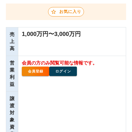
お気に入り
1,000万円〜3,000万円
売
上
高
営
会員の方のみ閲覧可能な情報です。
業
会員登録
ログイン
利
益
譲
渡
対
象
資