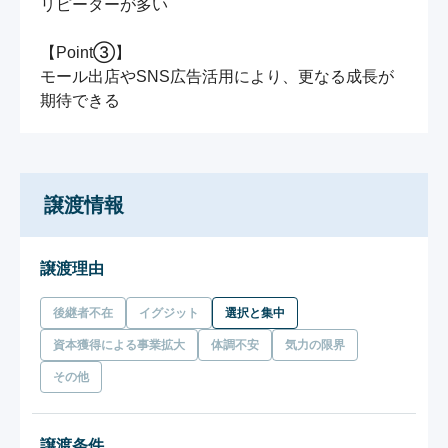
リピーターが多い

【Point③】

モール出店やSNS広告活用により、更なる成長が
期待できる
譲渡情報
譲渡理由
後継者不在
イグジット
選択と集中
資本獲得による事業拡大
体調不安
気力の限界
その他
譲渡条件