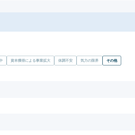
中
資本獲得による事業拡大
体調不安
気力の限界
その他