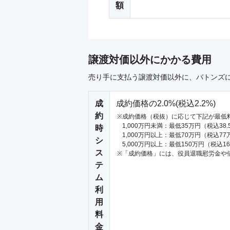
額
譲渡対価以外にかかる費用
売り手に支払う譲渡対価以外に、バトンズ
成
成約価格の2.0%(税込2.2%)
約
成約価格（税抜）に応じて下記が最低
1,000万円未満：最低35万円（税込38
時
1,000万円以上：最低70万円（税込77
シ
5,000万円以上：最低150万円（税込1
ス
「成約価格」には、役員退職慰労金や
テ
ム
利
用
料
金