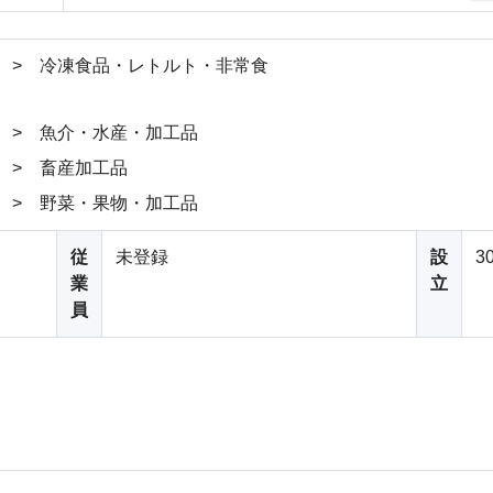
 > 冷凍食品・レトルト・非常食
 > 魚介・水産・加工品
 > 畜産加工品
 > 野菜・果物・加工品
従
未登録
設
3
業
立
員