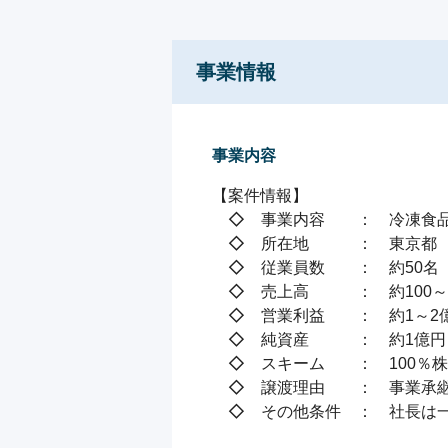
事業情報
事業内容
【案件情報】

　◇　事業内容　　：　冷凍食品
　◇　所在地　　　：　東京都

　◇　従業員数　　：　約50名

　◇　売上高　　　：　約100～1
　◇　営業利益　　：　約1～2億
　◇　純資産　　　：　約1億円

　◇　スキーム　　：　100％株
　◇　譲渡理由　　：　事業承継
　◇　その他条件　：　社長は一