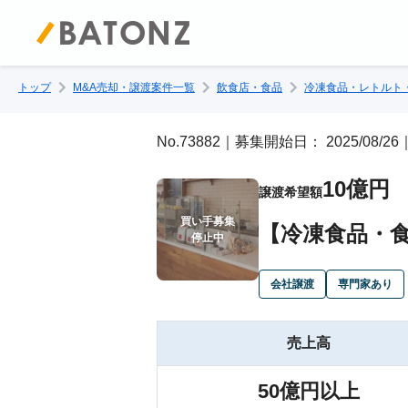
トップ
M&A売却・譲渡案件一覧
飲食店・食品
冷凍食品・レトルト
No.73882｜募集開始日： 2025/08/
10億円
譲渡希望額
買い手募集

【冷凍食品・食
停止中
会社譲渡
専門家あり
売上高
50億円以上