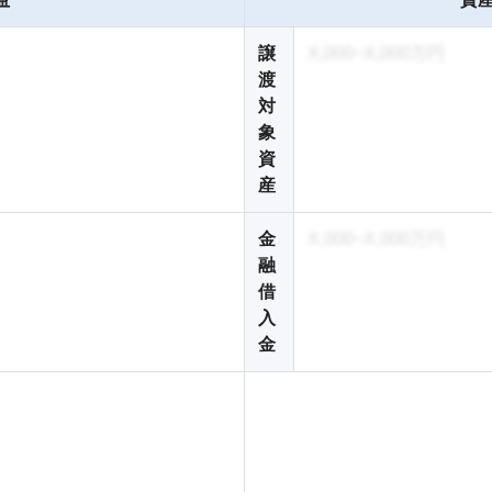
譲
X,000~X,000万円
渡
対
象
資
産
金
X,000~X,000万円
融
借
入
金