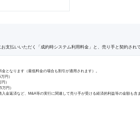
にお支払いいただく「成約時システム利用料金」と、売り手と契約され
料金となります（最低料金の場合も割引が適用されます）。
.5万円）
万円）
65万円）
借入金返済など、M&A等の実行に関連して売り手が受ける経済的利益等の金額も含