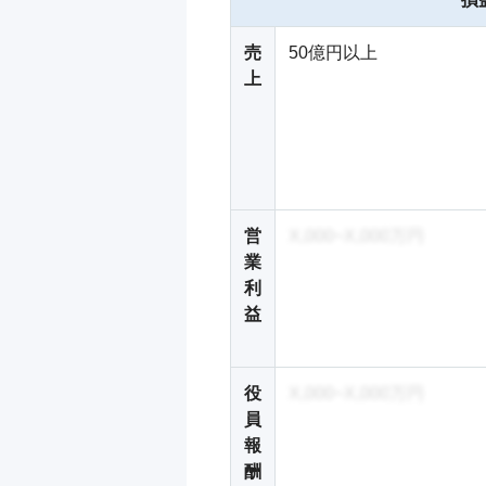
売
50億円以上
上
営
X,000~X,000万円
業
利
益
役
X,000~X,000万円
員
報
酬