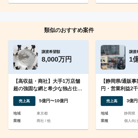
類似のおすすめ案件
譲渡希望額
譲渡
8,000万円
1
【高収益・商社】大手1万店舗
【静岡県/通販事
超の強固な網と希少な独占仕入
円・営業利益2
ルートを譲渡
倉庫500平米超
5億円〜10億円
3億円
売上高
売上高
地域
東京都
地域
静岡県
業種
商社 / 他
業種
個人向け