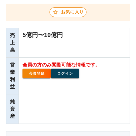
お気に入り
5億円〜10億円
売
上
高
営
会員の方のみ閲覧可能な情報です。
業
会員登録
ログイン
利
益
純
資
産