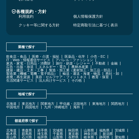
各種規約・方針
利用規約
個人情報保護方針
クッキー等に関する方針
特定商取引法に基づく表示
業種で探す
飲食店・食品
医療・介護・福祉
医薬品・化学
小売・EC
IT・Web・情報通信サービス
アパレル・ファッション
家具・家電・日用品・消費財
旅行・娯楽・レジャー
不動産
金融
広告・出版・放送
エネルギー・電力
農林水産業
建築・建設・土木・工事
製造・加工業（素材加工・加工品・部品）
製造業（機械・電機・電子部品）
輸送・運送・海運・物流
商社・卸
産廃・再生資源
美容・セルフケア・フィットネス
教育・保育
生活関連サービス
法人向けサービス
その他
地域で探す
北海道
東北地方
関東地方
甲信越・北陸地方
東海地方
関西地方
中国地方
四国地方
九州・沖縄地方
海外
都道府県で探す
北海道
青森県
岩手県
宮城県
秋田県
山形県
福島県
茨城県
栃木県
群馬県
埼玉県
千葉県
東京都
神奈川県
新潟県
富山県
石川県
福井県
山梨県
長野県
岐阜県
静岡県
愛知県