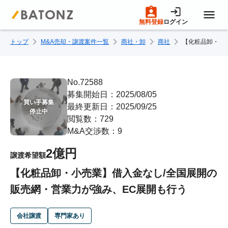
無料登録
ログイン
トップ
M&A売却・譲渡案件一覧
商社・卸
商社
【化粧品卸・小
トップページ
M&A案件一覧
No.72588
募集開始日：2025/08/05
買い手募集

最終更新日：2025/09/25
売りたい方へ
停止中
閲覧数：729
M&A交渉数：9
買いたい方へ
2億円
譲渡希望額
【化粧品卸・小売業】借入金なし/全国展開の
成約事例
販売網・営業力が強み、EC展開も行う
M&A専門家の方へ
会社譲渡
専門家あり