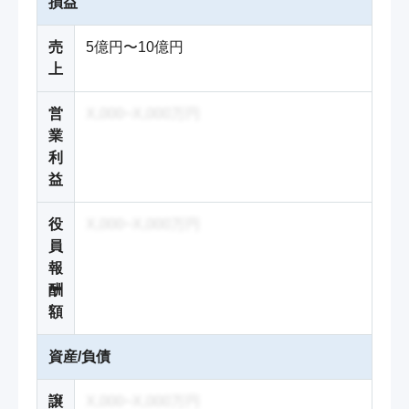
損益
売
5億円〜10億円
上
営
X,000~X,000万円
業
利
益
役
X,000~X,000万円
員
報
酬
額
資産/負債
譲
X,000~X,000万円