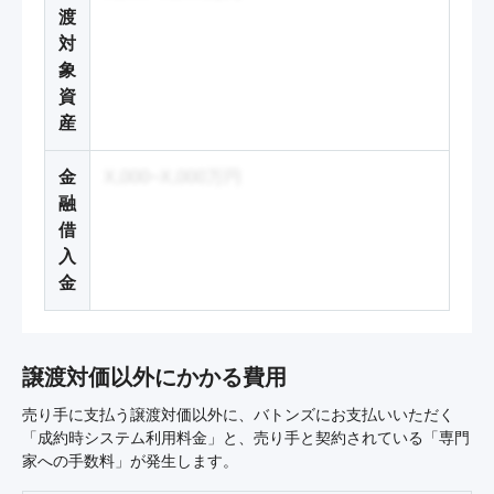
渡
対
象
資
産
金
X,000~X,000万円
融
借
入
金
譲渡対価以外にかかる費用
売り手に支払う譲渡対価以外に、バトンズにお支払いいただく
「成約時システム利用料金」と、売り手と契約されている「専門
家への手数料」が発生します。