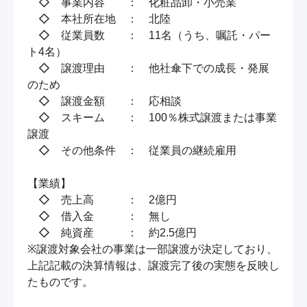
　◇　事業内容　　：　化粧品卸・小売業

　◇　本社所在地　：　北陸

　◇　従業員数　　：　11名（うち、嘱託・パー
ト4名）

　◇　譲渡理由　　：　他社傘下での成長・発展
のため

　◇　譲渡金額　　：　応相談

　◇　スキーム　　：　100％株式譲渡または事業
譲渡

　◇　その他条件　：　従業員の継続雇用

【業績】

　◇　売上高　　　：　2億円

　◇　借入金　　　：　無し

　◇　純資産　　　：　約2.5億円

※譲渡対象会社の事業は一部譲渡が決定しており、
上記記載の決算情報は、譲渡完了後の実態を反映し
たものです。
