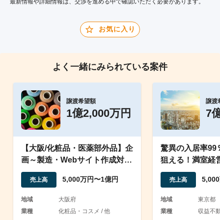
最新情報や詳細情報は、交渉を進める中で確認いただく必要があります。
お気に入り
よく一緒にみられている案件
譲渡希望額
譲渡
1億2,000万円
7
【大阪/化粧品・医薬部外品】企
驚異の入居率99
画～製造・Webサイト作成対応
狙える！満室経
のOEM/ODM事業
動産M&A
5,000万円〜1億円
5,0
売上高
売上高
地域
大阪府
地域
東京都
業種
化粧品・コスメ / 他
業種
収益不