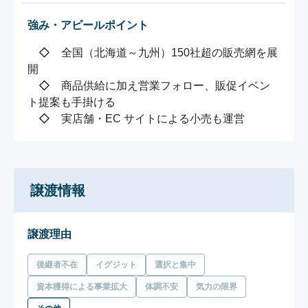
強み・アピールポイント
　◇　全国（北海道～九州）150社超の販売網を展
開

　◇　商品供給に加え営業フォロー、販促イベン
ト提案も手掛ける

　◇　実店舗・EC サイトによる小売も運営
譲渡情報
譲渡理由
後継者不在
イグジット
選択と集中
資本獲得による事業拡大
体調不安
気力の限界