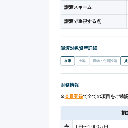
譲渡スキーム
譲渡で重視する点
譲渡対象資産詳細
在庫
土地
建物・付属設備
賃
財務情報
※
会員登録
で全ての項目をご確
損
売
0円〜1,000万円