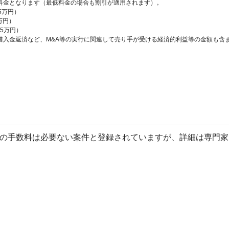
料金となります（最低料金の場合も割引が適用されます）。
.5万円）
万円）
65万円）
借入金返済など、M&A等の実行に関連して売り手が受ける経済的利益等の金額も含
への手数料は必要ない案件と登録されていますが、詳細は専門家