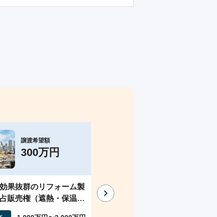
譲渡希望額
譲渡希望額
300万円
110万円
効果抜群のリフォーム製
【フェムケアブランド運営】
占販売権（遮熱・保温に
ェムケア石鹸や膣美容液のフ
ァブリック）
ムケアブランド