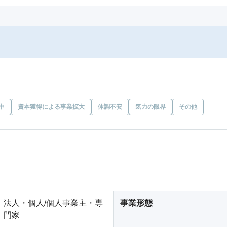
中
資本獲得による事業拡大
体調不安
気力の限界
その他
法人・個人/個人事業主・専
事業形態
門家