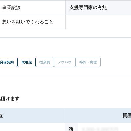
事業譲渡
支援専門家の有無
想いを継いでくれること
貸借契約
取引先
従業員
ノウハウ
特許・商標
認頂けます
益
資産
譲
X,000~X,000万円