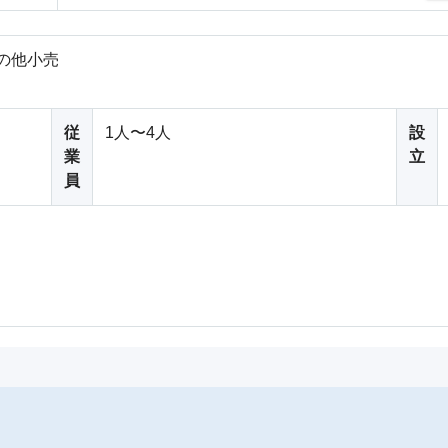
の他小売
従
1人〜4人
設
業
立
員