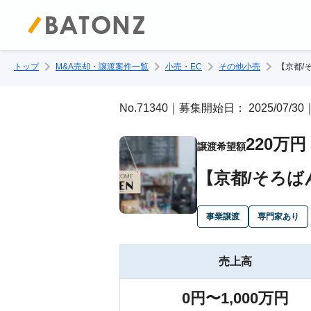
トップ
M&A売却・譲渡案件一覧
小売・EC
その他小売
【京都/
No.71340｜募集開始日： 2025/07
220万円
譲渡希望額
【京都/そろ
事業譲渡
専門家あり
売上高
0円〜1,000万円