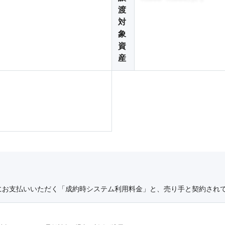
渡
対
象
資
産
にお支払いいただく「成約時システム利用料金」と、売り手と契約され