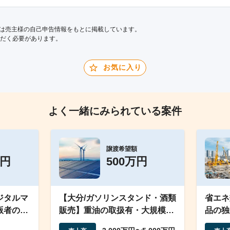
は売主様の自己申告情報をもとに掲載しています。
だく必要があります。
お気に入り
よく一緒にみられている案件
譲渡希望額
万円
500万円
ジタルマ
【大分/ガソリンスタンド・酒類
省エネ
版者の会
販売】重油の取扱有・大規模工
品の独
事現場近くのスタンド
強いフ