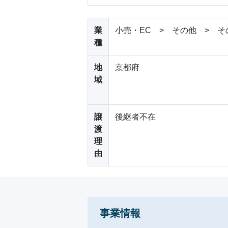
業
小売・EC > その他 > そ
種
地
京都府
域
譲
後継者不在
渡
理
由
事業情報