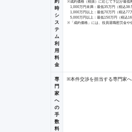
約
成約価格（税抜）に応じて下記が最低
1,000万円未満：最低35万円（税込38
時
1,000万円以上：最低70万円（税込77
シ
5,000万円以上：最低150万円（税込1
ス
「成約価格」には、役員退職慰労金や
テ
ム
利
用
料
金
専
※本件交渉を担当する専門家
門
家
へ
の
手
数
料