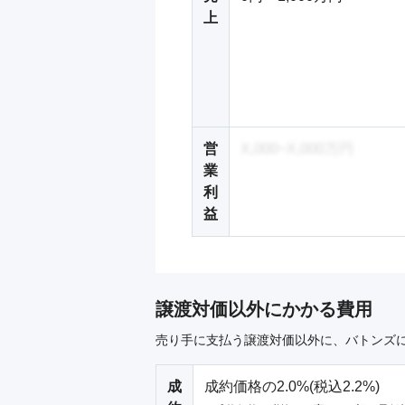
上
営
X,000~X,000万円
業
利
益
譲渡対価以外にかかる費用
売り手に支払う譲渡対価以外に、バトンズ
成
成約価格の2.0%(税込2.2%)