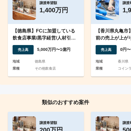
譲渡希望額
譲渡
1,400万円
1,
【徳島県】FCに加盟している
【香川県丸亀市
飲食店事業/黒字経営/人材引き
前の売上が上が
継ぎ可能
ランドリー
5,000万円〜1億円
0円〜
売上高
売上高
地域
徳島県
地域
香川県
業種
その他飲食店
業種
コイン
類似のおすすめ案件
譲渡希望額
譲渡
200万円
5