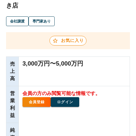
き店
会社譲渡
専門家あり
お気に入り
3,000万円〜5,000万円
売
上
高
営
会員の方のみ閲覧可能な情報です。
業
会員登録
ログイン
利
益
純