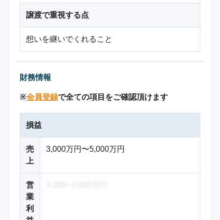
譲渡で重視する点
想いを継いでくれること
財務情報
※
会員登録
で全ての項目をご確認頂けます
損益
売
3,000万円〜5,000万円
上
営
X,000~X,000万円
業
利