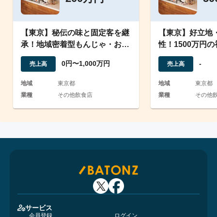
【東京】秘伝の味と固定客を継
【東京】好立地
承！地域密着型もんじゃ・お好
性！1500万円
み焼き店の事業譲渡
お好み焼き店譲
0円〜1,000万円
-
売上高
売上高
地域
東京都
地域
東京都
業種
その他飲食店
業種
その他
サービス
会員登録
ログイン