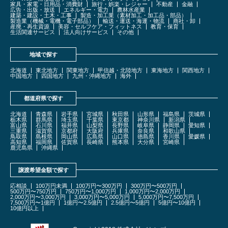
家具・家電・日用品・消費財
旅行・娯楽・レジャー
不動産
金融
広告・出版・放送
エネルギー・電力
農林水産業
建築・建設・土木・工事
製造・加工業（素材加工・加工品・部品）
製造業（機械・電機・電子部品）
輸送・運送・海運・物流
商社・卸
産廃・再生資源
美容・セルフケア・フィットネス
教育・保育
生活関連サービス
法人向けサービス
その他
地域で探す
北海道
東北地方
関東地方
甲信越・北陸地方
東海地方
関西地方
中国地方
四国地方
九州・沖縄地方
海外
都道府県で探す
北海道
青森県
岩手県
宮城県
秋田県
山形県
福島県
茨城県
栃木県
群馬県
埼玉県
千葉県
東京都
神奈川県
新潟県
富山県
石川県
福井県
山梨県
長野県
岐阜県
静岡県
愛知県
三重県
滋賀県
京都府
大阪府
兵庫県
奈良県
和歌山県
鳥取県
島根県
岡山県
広島県
山口県
徳島県
香川県
愛媛県
高知県
福岡県
佐賀県
長崎県
熊本県
大分県
宮崎県
鹿児島県
沖縄県
譲渡希望金額で探す
応相談
100万円未満
100万円〜300万円
300万円〜500万円
500万円〜750万円
750万円〜1,000万円
1,000万円〜2,000万円
2,000万円〜3,000万円
3,000万円〜5,000万円
5,000万円〜7,500万円
7,500万円〜1億円
1億円〜2.5億円
2.5億円〜5億円
5億円〜10億円
10億円以上