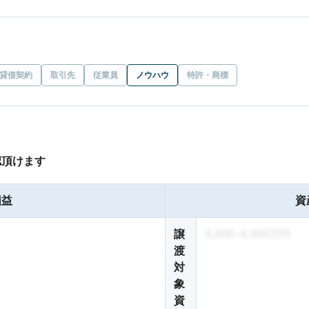
貸借契約
取引先
従業員
ノウハウ
特許・商標
認頂けます
損益
資
譲
X,000~X,000万円
渡
対
象
資