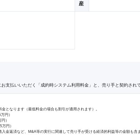
産
にお支払いいただく「成約時システム利用料金」と、売り手と契約され
料金となります（最低料金の場合も割引が適用されます）。
.5万円）
万円）
65万円）
借入金返済など、M&A等の実行に関連して売り手が受ける経済的利益等の金額も含