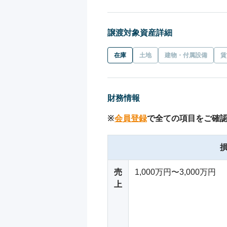
譲渡対象資産詳細
在庫
土地
建物・付属設備
賃
財務情報
※
会員登録
で全ての項目をご確
売
1,000万円〜3,000万円
上