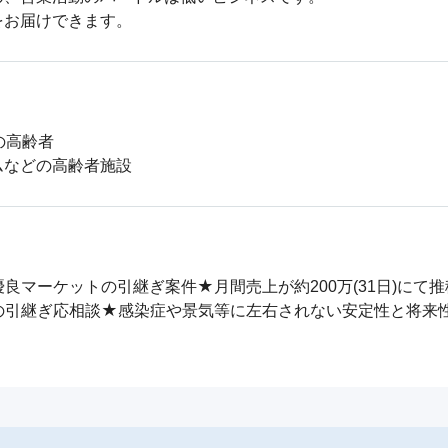
をお届けできます。
高齢者

ムなどの高齢者施設
良マーケットの引継ぎ案件★月間売上が約200万(31日)にて
の引継ぎ応相談★感染症や景気等に左右されない安定性と将来