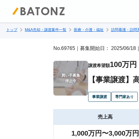
トップ
M&A売却・譲渡案件一覧
医療・介護・福祉
訪問看護・訪問
No.69765｜募集開始日： 2025/06
100万円
譲渡希望額
買い手募集

【事業譲渡】高
停止中
事業譲渡
専門家あり
売上高
1,000万円〜3,000万円