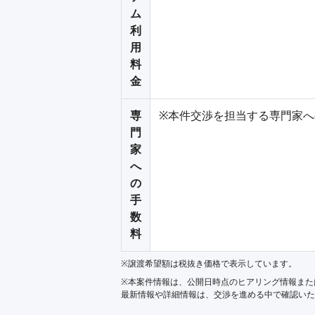
ム
利
用
料
金
専
※本件交渉を担当する専門家
門
家
へ
の
手
数
料
※譲渡希望額は税抜き価格で表示しています。
※本案件情報は、公開日時点のヒアリング情報また
最新情報や詳細情報は、交渉を進める中で確認いた