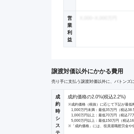
営
X,000~X,000万円
業
利
益
譲渡対価以外にかかる費用
売り手に支払う譲渡対価以外に、バトンズ
成
成約価格の2.0%(税込2.2%)
約
成約価格（税抜）に応じて下記が最低
1,000万円未満：最低35万円（税込38
時
1,000万円以上：最低70万円（税込77
シ
5,000万円以上：最低150万円（税込1
ス
「成約価格」には、役員退職慰労金や
テ