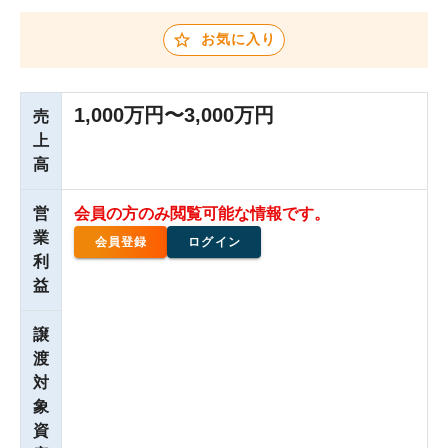
お気に入り
1,000万円〜3,000万円
売
上
高
営
会員の方のみ閲覧可能な情報です。
業
会員登録
ログイン
利
益
譲
渡
対
象
資