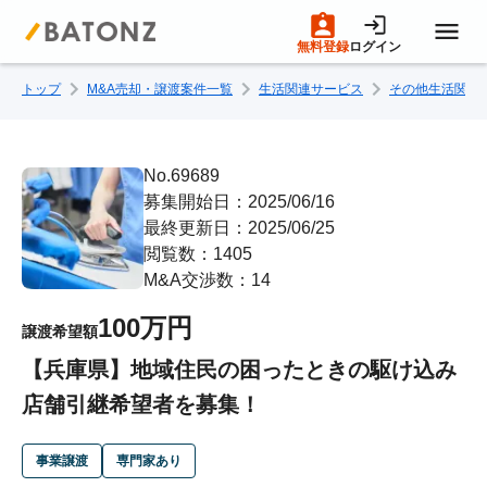
無料登録
ログイン
トップ
M&A売却・譲渡案件一覧
生活関連サービス
その他生活関連
トップページ
M&A案件一覧
No.69689
募集開始日：2025/06/16
最終更新日：2025/06/25
売りたい方へ
閲覧数：1405
M&A交渉数：14
買いたい方へ
100万円
譲渡希望額
【兵庫県】地域住民の困ったときの駆け込み
成約事例
店舗引継希望者を募集！
M&A専門家の方へ
事業譲渡
専門家あり