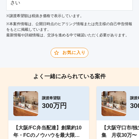
さい
※譲渡希望額は税抜き価格で表示しています。
※本案件情報は、公開日時点のヒアリング情報または売主様の自己申告情報
をもとに掲載しています。
最新情報や詳細情報は、交渉を進める中で確認いただく必要があります。
お気に入り
よく一緒にみられている案件
譲渡希望額
譲渡
300万円
3
【大阪/FC弁当配達】創業約10
【大阪守口市/
年・FCのノウハウを最大限活
集 月収30万〜