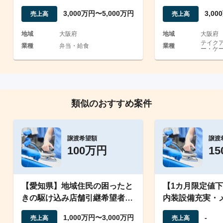
かした弁当配達屋
3,000万円〜5,000万円
3,0
売上高
売上高
地域
大阪府
地域
大阪府
テイク
業種
弁当・給食
業種
ー・ケー
類似のおすすめ案件
譲渡希望額
譲渡
100万円
1
【愛知県】地域住民の困ったと
【1カ月限定値
きの駆け込み店舗引継希望者を
内装設備充実・
募集！
団地商店街の居
1,000万円〜3,000万円
-
売上高
売上高