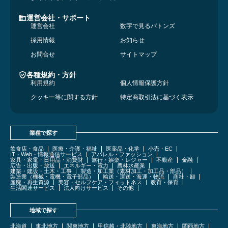
運営会社・サポート
運営会社
数字で見るバトンズ
採用情報
お知らせ
お問合せ
サイトマップ
各種規約・方針
利用規約
個人情報保護方針
クッキー等に関する方針
特定商取引法に基づく表示
業種で探す
飲食店・食品
医療・介護・福祉
医薬品・化学
小売・EC
IT・Web・情報通信サービス
アパレル・ファッション
家具・家電・日用品・消費財
旅行・娯楽・レジャー
不動産
金融
広告・出版・放送
エネルギー・電力
農林水産業
建築・建設・土木・工事
製造・加工業（素材加工・加工品・部品）
製造業（機械・電機・電子部品）
輸送・運送・海運・物流
商社・卸
産廃・再生資源
美容・セルフケア・フィットネス
教育・保育
生活関連サービス
法人向けサービス
その他
地域で探す
北海道
東北地方
関東地方
甲信越・北陸地方
東海地方
関西地方