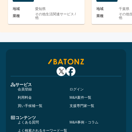
地域
愛知県
地域
千葉県
その他生活関連サービス /
その他生
業種
業種
他
他
サービス
会員登録
ログイン
利用料金
M&A案件一覧
買い手候補一覧
支援専門家一覧
コンテンツ
よくある質問
M&A事例・コラム
よく検索されるキーワード一覧