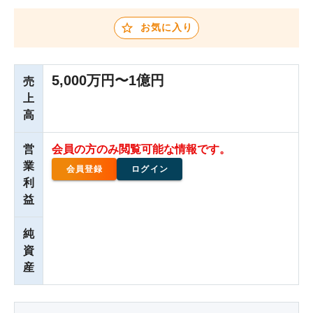
お気に入り
5,000万円〜1億円
売
上
高
営
会員の方のみ閲覧可能な情報です。
業
会員登録
ログイン
利
益
純
資
産