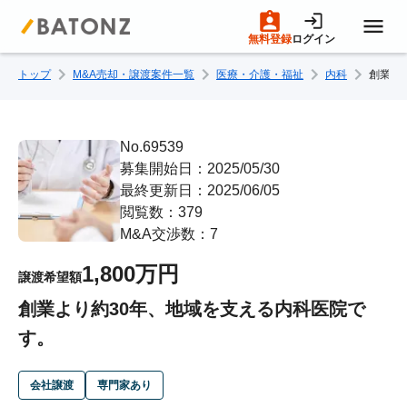
無料登録
ログイン
トップ
M&A売却・譲渡案件一覧
医療・介護・福祉
内科
創業よ
トップページ
M&A案件一覧
No.69539
募集開始日：2025/05/30
最終更新日：2025/06/05
売りたい方へ
閲覧数：379
M&A交渉数：7
買いたい方へ
1,800万円
譲渡希望額
創業より約30年、地域を支える内科医院で
成約事例
す。
M&A専門家の方へ
会社譲渡
専門家あり