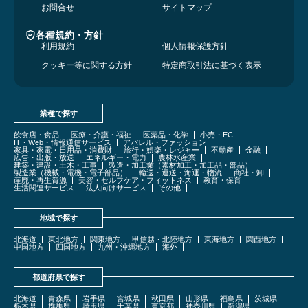
お問合せ
サイトマップ
各種規約・方針
利用規約
個人情報保護方針
クッキー等に関する方針
特定商取引法に基づく表示
業種で探す
飲食店・食品
医療・介護・福祉
医薬品・化学
小売・EC
IT・Web・情報通信サービス
アパレル・ファッション
家具・家電・日用品・消費財
旅行・娯楽・レジャー
不動産
金融
広告・出版・放送
エネルギー・電力
農林水産業
建築・建設・土木・工事
製造・加工業（素材加工・加工品・部品）
製造業（機械・電機・電子部品）
輸送・運送・海運・物流
商社・卸
産廃・再生資源
美容・セルフケア・フィットネス
教育・保育
生活関連サービス
法人向けサービス
その他
地域で探す
北海道
東北地方
関東地方
甲信越・北陸地方
東海地方
関西地方
中国地方
四国地方
九州・沖縄地方
海外
都道府県で探す
北海道
青森県
岩手県
宮城県
秋田県
山形県
福島県
茨城県
栃木県
群馬県
埼玉県
千葉県
東京都
神奈川県
新潟県