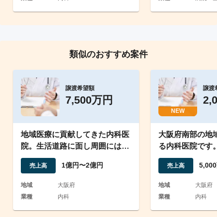
類似のおすすめ案件
譲渡希望額
譲渡
7,500万円
2,
NEW
地域医療に貢献してきた内科医
大阪府南部の地
院。生活道路に面し周囲には小
る内科医院です
中高学校も多い住宅街。
ける方を探して
1億円〜2億円
5,0
売上高
売上高
地域
大阪府
地域
大阪府
業種
内科
業種
内科