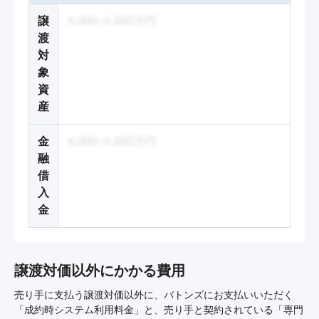
譲
X,000~X,000万円
渡
対
象
資
産
金
X,000~X,000万円
融
借
入
金
譲渡対価以外にかかる費用
売り手に支払う譲渡対価以外に、バトンズにお支払いいただく
「成約時システム利用料金」と、売り手と契約されている「専門