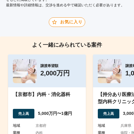
最新情報や詳細情報は、交渉を進める中で確認いただく必要があります。
お気に入り
よく一緒にみられている案件
譲渡希望額
譲渡
2,000万円
1,
【京都市】内科・消化器科
【持分あり医療
型内科クリニッ
駐車場あり）
5,000万円〜1億円
3,0
売上高
売上高
地域
京都府
地域
兵庫県
業種
内科
業種
病院・医