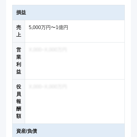
損益
売
5,000万円〜1億円
上
営
X,000~X,000万円
業
利
益
役
X,000~X,000万円
員
報
酬
額
資産/負債