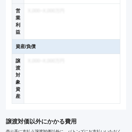
営
X,000~X,000万円
業
利
益
資産/負債
譲
X,000~X,000万円
渡
対
象
資
産
譲渡対価以外にかかる費用
売り手に支払う譲渡対価以外に、バトンズにお支払いいただく