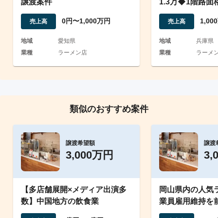
譲渡案件
1.3万◆1階路
駅4分◆毎月黒
0円〜1,000万円
1,0
売上高
売上高
地域
愛知県
地域
兵庫県
業種
ラーメン店
業種
ラーメン店
類似のおすすめ案件
譲渡希望額
譲渡
3,000万円
3,
【多店舗展開×メディア出演多
岡山県内の人気
数】中国地方の飲食業
業員雇用維持を
譲渡案件