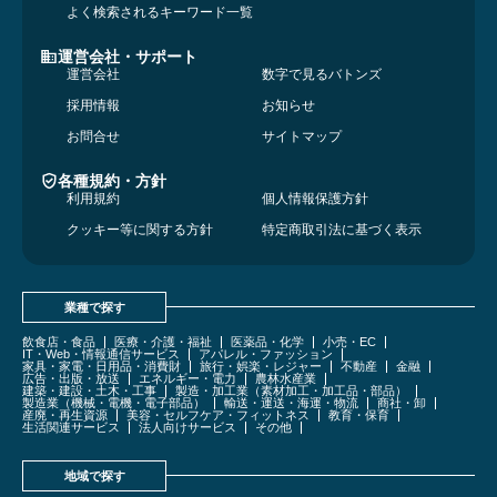
よく検索されるキーワード一覧
運営会社・サポート
運営会社
数字で見るバトンズ
採用情報
お知らせ
お問合せ
サイトマップ
各種規約・方針
利用規約
個人情報保護方針
クッキー等に関する方針
特定商取引法に基づく表示
業種で探す
飲食店・食品
医療・介護・福祉
医薬品・化学
小売・EC
IT・Web・情報通信サービス
アパレル・ファッション
家具・家電・日用品・消費財
旅行・娯楽・レジャー
不動産
金融
広告・出版・放送
エネルギー・電力
農林水産業
建築・建設・土木・工事
製造・加工業（素材加工・加工品・部品）
製造業（機械・電機・電子部品）
輸送・運送・海運・物流
商社・卸
産廃・再生資源
美容・セルフケア・フィットネス
教育・保育
生活関連サービス
法人向けサービス
その他
地域で探す