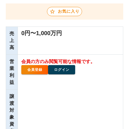
お気に入り
0円〜1,000万円
売
上
高
営
会員の方のみ閲覧可能な情報です。
業
会員登録
ログイン
利
益
譲
渡
対
象
資