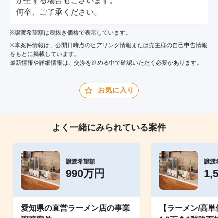
が生ずる場合もございます。

何卒、ご了承ください。
※譲渡希望額は税抜き価格で表示しています。
※本案件情報は、公開日時点のヒアリング情報または売主様の自己申告情報
をもとに掲載しています。
最新情報や詳細情報は、交渉を進める中で確認いただく必要があります。
お気に入り
よく一緒にみられている案件
譲渡希望額
譲渡
990万円
1,
愛知県の直営ラーメン店の事業
【ラーメン/高単