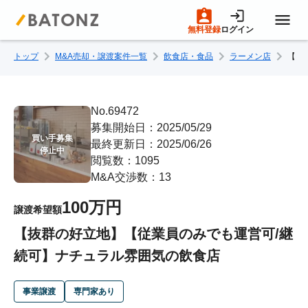
無料登録
ログイン
トップ
M&A売却・譲渡案件一覧
飲食店・食品
ラーメン店
【抜
トップページ
M&A案件一覧
No.69472
募集開始日：2025/05/29
買い手募集

最終更新日：2025/06/26
売りたい方へ
停止中
閲覧数：1095
M&A交渉数：13
買いたい方へ
100万円
譲渡希望額
【抜群の好立地】【従業員のみでも運営可/継
成約事例
続可】ナチュラル雰囲気の飲食店
M&A専門家の方へ
事業譲渡
専門家あり