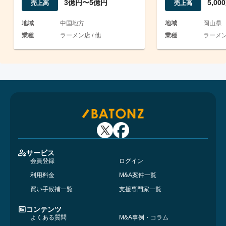
3億円〜5億円
5,0
売上高
売上高
地域
中国地方
地域
岡山県
業種
ラーメン店 / 他
業種
ラーメ
サービス
会員登録
ログイン
利用料金
M&A案件一覧
買い手候補一覧
支援専門家一覧
コンテンツ
よくある質問
M&A事例・コラム