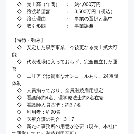
　◇　売上高（年間）    ：　約4,000万円

　◇　譲渡希望額　　　：　3,500万円（税込）

　◇　譲渡理由　　　　：　事業の選択と集中

　◇　取引形態　　　　：　事業譲渡

【特徴・強み】

　◇　安定した黒字事業、今後更なる売上拡大可
能

　◇　代表現場に入っておらず、完全自立した運
営

　◇　エリアでは貴重なオンコールあり、24時間
体制

　◇　人員揃っており、全員継続雇用想定

　◇　看護師約4名、理学療法士約2名在籍

　◇　看護師人員基準：約3.7名

　◇　利用者：約90名

　◇　医療介護の割合≒3：7

　◇　新たに事務所の用意が必要（現在、本社に
て運営しており継続利用不可）
