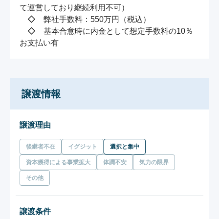
て運営しており継続利用不可）

　◇　弊社手数料：550万円（税込）

　◇　基本合意時に内金として想定手数料の10％
お支払い有
譲渡情報
譲渡理由
後継者不在
イグジット
選択と集中
資本獲得による事業拡大
体調不安
気力の限界
その他
譲渡条件