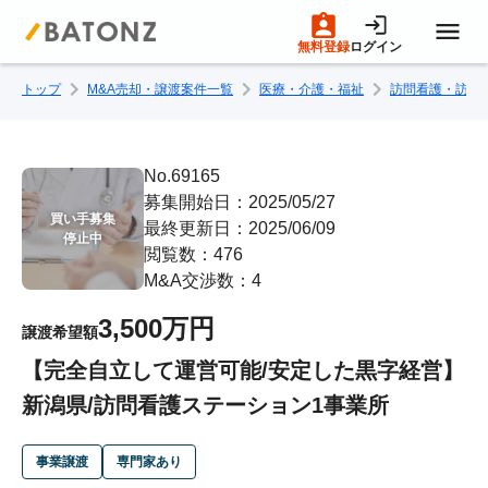
無料登録
ログイン
トップ
M&A売却・譲渡案件一覧
医療・介護・福祉
訪問看護・訪問
トップページ
M&A案件一覧
No.69165
募集開始日：2025/05/27
買い手募集

最終更新日：2025/06/09
売りたい方へ
停止中
閲覧数：476
M&A交渉数：4
買いたい方へ
3,500万円
譲渡希望額
【完全自立して運営可能/安定した黒字経営】
成約事例
新潟県/訪問看護ステーション1事業所
M&A専門家の方へ
事業譲渡
専門家あり