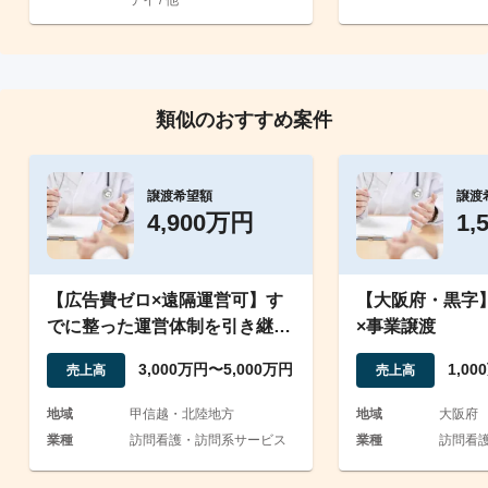
テイ / 他
類似のおすすめ案件
譲渡希望額
譲渡
4,900万円
1,
【広告費ゼロ×遠隔運営可】す
【大阪府・黒字
でに整った運営体制を引き継げ
×事業譲渡
る訪問リハビリ事業
3,000万円〜5,000万円
1,0
売上高
売上高
地域
甲信越・北陸地方
地域
大阪府
業種
訪問看護・訪問系サービス
業種
訪問看