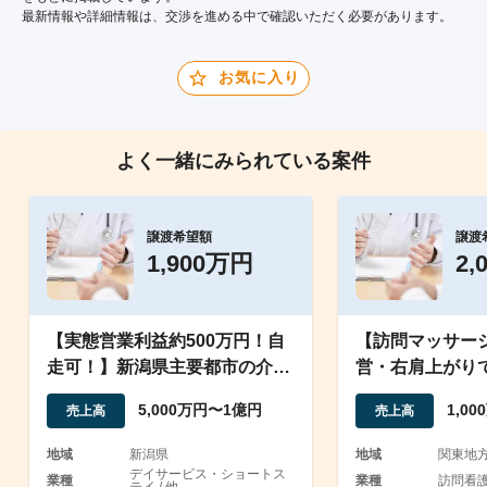
最新情報や詳細情報は、交渉を進める中で確認いただく必要があります。
お気に入り
よく一緒にみられている案件
譲渡希望額
譲渡
1,900万円
2,
【実態営業利益約500万円！自
【訪問マッサー
走可！】新潟県主要都市の介護
営・右肩上がり
事業譲渡案件
5,000万円〜1億円
1,0
売上高
売上高
地域
新潟県
地域
関東地
デイサービス・ショートス
業種
業種
訪問看