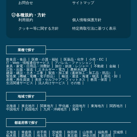
お問合せ
サイトマップ
各種規約・方針
利用規約
個人情報保護方針
クッキー等に関する方針
特定商取引法に基づく表示
業種で探す
飲食店・食品
医療・介護・福祉
医薬品・化学
小売・EC
IT・Web・情報通信サービス
アパレル・ファッション
家具・家電・日用品・消費財
旅行・娯楽・レジャー
不動産
金融
広告・出版・放送
エネルギー・電力
農林水産業
建築・建設・土木・工事
製造・加工業（素材加工・加工品・部品）
製造業（機械・電機・電子部品）
輸送・運送・海運・物流
商社・卸
産廃・再生資源
美容・セルフケア・フィットネス
教育・保育
生活関連サービス
法人向けサービス
その他
地域で探す
北海道
東北地方
関東地方
甲信越・北陸地方
東海地方
関西地方
中国地方
四国地方
九州・沖縄地方
海外
都道府県で探す
北海道
青森県
岩手県
宮城県
秋田県
山形県
福島県
茨城県
栃木県
群馬県
埼玉県
千葉県
東京都
神奈川県
新潟県