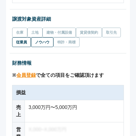
譲渡対象資産詳細
在庫
土地
建物・付属設備
賃貸借契約
取引先
従業員
ノウハウ
特許・商標
財務情報
※
会員登録
で全ての項目をご確認頂けます
損益
売
3,000万円〜5,000万円
上
営
X,000~X,000万円