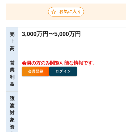
お気に入り
3,000万円〜5,000万円
売
上
高
営
会員の方のみ閲覧可能な情報です。
業
会員登録
ログイン
利
益
譲
渡
対
象
資