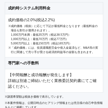
成約時システム利用料金
成約価格の2.0%(税込2.2%)
成約価格（税抜）に応じて下記が最低料金となります（最低料金の
場合も割引が適用されます）。
1,000万円未満：最低35万円（税込38.5万円）
1,000万円以上：最低70万円（税込77万円）
5,000万円以上：最低150万円（税込165万円）
「成約価格」には、役員退職慰労金や借入金返済など、M&A等の実
行に関連して売り手が受ける経済的利益等の金額も含まれます。
専門家への手数料
【中間報酬と成功報酬が発生します】

詳細は別途ご締結いただく業務委託契約書にてご確
認ください。
※譲渡希望額は税抜き価格で表示しています。
※本案件情報は、公開日時点のヒアリング情報または売主様の自己申告情報
をもとに掲載しています。