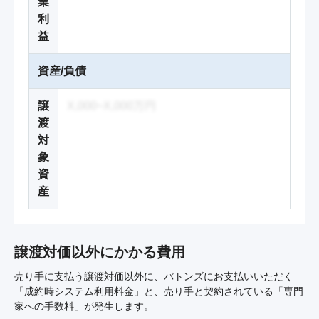
業
利
益
資産/負債
譲
X,000~X,000万円
渡
対
象
資
産
譲渡対価以外にかかる費用
売り手に支払う譲渡対価以外に、バトンズにお支払いいただく
「成約時システム利用料金」と、売り手と契約されている「専門
家への手数料」が発生します。