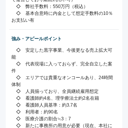
　◇　弊社手数料：550万円（税込）

　◇　基本合意時に内金として想定手数料の10％
お支払い有
強み・アピールポイント
　◇　安定した黒字事業、今後更なる売上拡大可
能

　◇　代表現場に入っておらず、完全自立した案
件

　◇　エリアでは貴重なオンコールあり、24時間
体制

　◇　人員揃っており、全員継続雇用想定

　◇　看護師約4名、理学療法士約2名在籍

　◇　看護師人員基準：約3.7名

　◇　利用者：約90名

　◇　医療介護の割合≒3：7

　◇　新たに事務所の用意が必要（現在、本社に