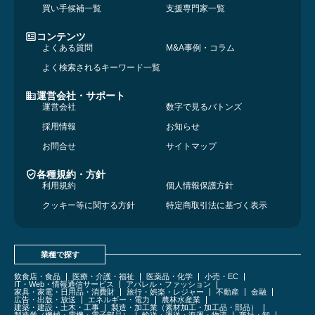
買い手候補一覧
支援専門家一覧
コンテンツ
よくある質問
M&A事例・コラム
よく検索されるキーワード一覧
運営会社・サポート
運営会社
数字で見るバトンズ
採用情報
お知らせ
お問合せ
サイトマップ
各種規約・方針
利用規約
個人情報保護方針
クッキー等に関する方針
特定商取引法に基づく表示
業種で探す
飲食店・食品
医療・介護・福祉
医薬品・化学
小売・EC
IT・Web・情報通信サービス
アパレル・ファッション
家具・家電・日用品・消費財
旅行・娯楽・レジャー
不動産
金融
広告・出版・放送
エネルギー・電力
農林水産業
建築・建設・土木・工事
製造・加工業（素材加工・加工品・部品）
製造業（機械・電機・電子部品）
輸送・運送・海運・物流
商社・卸