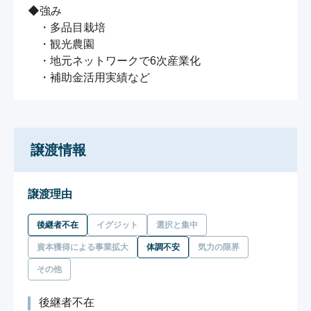
◆強み

　・多品目栽培

　・観光農園

　・地元ネットワークで6次産業化

譲渡情報
譲渡理由
後継者不在
イグジット
選択と集中
資本獲得による事業拡大
体調不安
気力の限界
その他
後継者不在