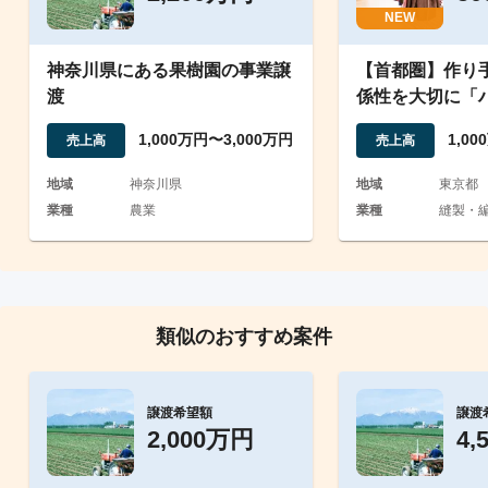
NEW
神奈川県にある果樹園の事業譲
【首都圏】作り
渡
係性を大切に「
クラフト事業」
1,000万円〜3,000万円
1,0
売上高
売上高
地域
神奈川県
地域
東京都
業種
農業
業種
縫製・編
類似のおすすめ案件
譲渡希望額
譲渡
2,000万円
4,