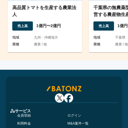
高品質トマトを生産する農業法
千葉県の無農薬
人
営する農産物生
1億円〜2億円
1億円
売上高
売上高
地域
九州・沖縄地方
地域
千葉県
業種
農業 / 他
業種
農業 / 他
サービス
会員登録
ログイン
利用料金
M&A案件一覧