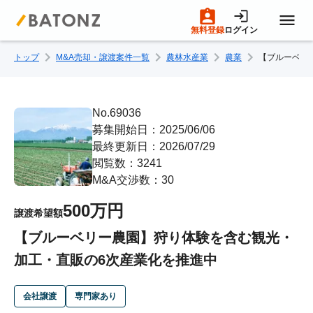
無料登録
ログイン
トップ
M&A売却・譲渡案件一覧
農林水産業
農業
【ブルーベリ
トップページ
M&A案件一覧
No.69036
募集開始日：2025/06/06
最終更新日：2026/07/29
売りたい方へ
閲覧数：3241
M&A交渉数：30
買いたい方へ
500万円
譲渡希望額
【ブルーベリー農園】狩り体験を含む観光・
成約事例
加工・直販の6次産業化を推進中
M&A専門家の方へ
会社譲渡
専門家あり