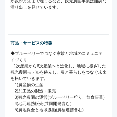
が数か月先まで埋まるなど、観光農園事業は順調な
滑り出しを見せています。

商品・サービスの特徴
◆ブルーベリーでつなぐ家族と地域のコミュニテ
ィづくり

   1次産業から6次産業へと進化し、地域に根ざした
観光農園モデルを確立し、農と暮らしをつなぐ未来
を拓いていきます。

　1)農産物の生産

　2)加工品の製造・販売

　3)観光農園の運営(ブルーベリー狩り、飲食事業)

　4)地元連携販売(共同開発含む）

　5)農地保全と地域協働(農福連携含む)