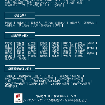
産廃・再生資源
美容・セルフケア・フィットネス
教育・保育
生活関連サービス
法人向けサービス
その他
地域で探す
北海道
東北地方
関東地方
甲信越・北陸地方
東海地方
関西地方
中国地方
四国地方
九州・沖縄地方
海外
都道府県で探す
北海道
青森県
岩手県
宮城県
秋田県
山形県
福島県
茨城県
栃木県
群馬県
埼玉県
千葉県
東京都
神奈川県
新潟県
富山県
石川県
福井県
山梨県
長野県
岐阜県
静岡県
愛知県
三重県
滋賀県
京都府
大阪府
兵庫県
奈良県
和歌山県
鳥取県
島根県
岡山県
広島県
山口県
徳島県
香川県
愛媛県
高知県
福岡県
佐賀県
長崎県
熊本県
大分県
宮崎県
鹿児島県
沖縄県
譲渡希望金額で探す
応相談
100万円未満
100万円〜300万円
300万円〜500万円
500万円〜750万円
750万円〜1,000万円
1,000万円〜2,000万円
2,000万円〜3,000万円
3,000万円〜5,000万円
5,000万円〜7,500万円
7,500万円〜1億円
1億円〜2.5億円
2.5億円〜5億円
5億円〜10億円
10億円以上
Copyright 2018 株式会社バトンズ
すべてのコンテンツの無断複写・転載等を禁じます