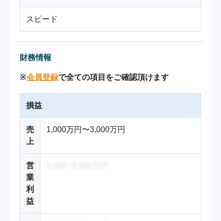
スピード
財務情報
※
会員登録
で全ての項目をご確認頂けます
損益
売
1,000万円〜3,000万円
上
営
X,000~X,000万円
業
利
益