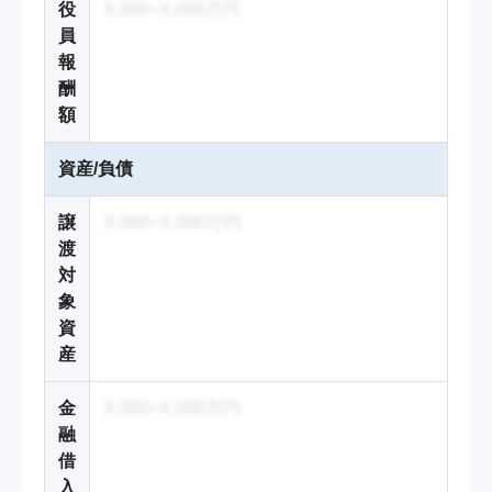
役
X,000~X,000万円
員
報
酬
額
資産/負債
譲
X,000~X,000万円
渡
対
象
資
産
金
X,000~X,000万円
融
借
入