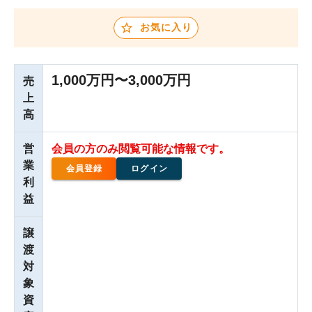
お気に入り
1,000万円〜3,000万円
売
上
高
営
会員の方のみ閲覧可能な情報です。
業
会員登録
ログイン
利
益
譲
渡
対
象
資