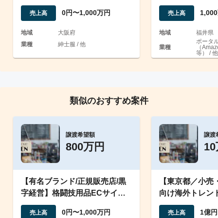
0円〜1,000万円
1,0
売上高
売上高
地域
大阪府
地域
福井県
ポータル
業種
紳士服 / 他
業種
（Amaz
等） / 他
類似のおすすめ案件
譲渡希望額
譲渡
800万円
1
【有名ブランド/正規販売店/黒
【東京都／小売
字経営】格闘技用品ECサイト
向け海外トレン
の事業譲渡
よび店舗運営事
0円〜1,000万円
1億円
売上高
売上高