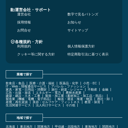
運営会社・サポート
運営会社
数字で見るバトンズ
採用情報
お知らせ
お問合せ
サイトマップ
各種規約・方針
利用規約
個人情報保護方針
クッキー等に関する方針
特定商取引法に基づく表示
業種で探す
飲食店・食品
医療・介護・福祉
医薬品・化学
小売・EC
IT・Web・情報通信サービス
アパレル・ファッション
家具・家電・日用品・消費財
旅行・娯楽・レジャー
不動産
金融
広告・出版・放送
エネルギー・電力
農林水産業
建築・建設・土木・工事
製造・加工業（素材加工・加工品・部品）
製造業（機械・電機・電子部品）
輸送・運送・海運・物流
商社・卸
産廃・再生資源
美容・セルフケア・フィットネス
教育・保育
生活関連サービス
法人向けサービス
その他
地域で探す
北海道
東北地方
関東地方
甲信越・北陸地方
東海地方
関西地方