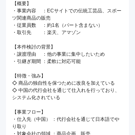
【概要】

・事業内容　 ：ECサイトでの伝統工芸品、スポー
ツ関連商品の販売

・従業員数　 ：約1名（パート含まない）

・取引先　　 ：楽天、アマゾン

【本件検討の背景】

・譲渡理由　 ：他の事業に集中したいため

・引継ぎ期間 ：柔軟に対応可能

【特徴・強み】

◇ 商品の独自性を保つために改良を加えている

◇ 中国の代行会社を通じて仕入れを行っており、
システム化されている

【事業フロー】

・仕入先（中国） ：代行会社を通じて日本語でや
り取り

・対象会社の領域 ：商品企画、販売
