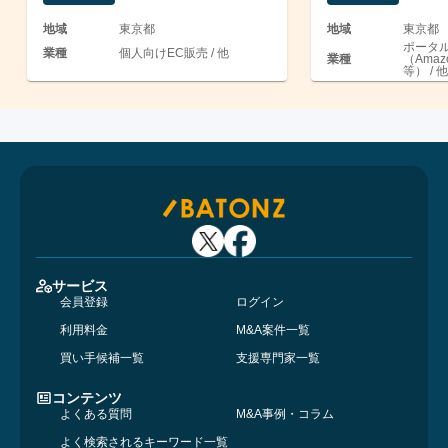
地域
東京都
地域
東京都
ポータル
業種
個人向けEC販売 / 他
業種
（Amaz
等） / 他
サービス
会員登録
ログイン
利用料金
M&A案件一覧
買い手候補一覧
支援専門家一覧
コンテンツ
よくある質問
M&A事例・コラム
よく検索されるキーワード一覧