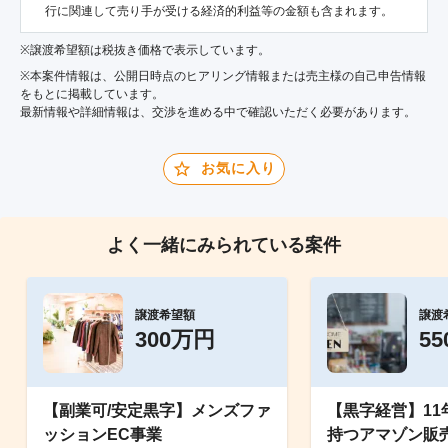
行に関連して売り手が受ける経済的利益等の金額も含まれます。
※譲渡希望額は税抜き価格で表示しています。
※本案件情報は、公開日時点のヒアリング情報または売主様の自己申告情報
をもとに掲載しています。
最新情報や詳細情報は、交渉を進める中で確認いただく必要があります。
お気に入り
よく一緒にみられている案件
譲渡希望額
譲渡
300万円
5
【副業可/安定黒字】メンズファ
【黒字経営】11
ッションEC事業
持つアマゾン販