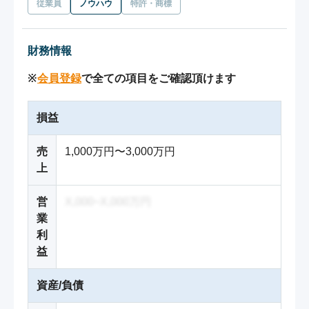
従業員
ノウハウ
特許・商標
財務情報
※
会員登録
で全ての項目をご確認頂けます
損益
売
1,000万円〜3,000万円
上
営
X,000~X,000万円
業
利
益
資産/負債