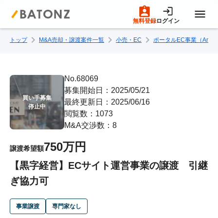
無料登録
ログイン
トップ
M&A売却・譲渡案件一覧
小売・EC
ポータルEC事業（Amazo
トップページ
M&A案件一覧
No.68069
募集開始日：2025/05/21
買い手募集

最終更新日：2025/06/16
売りたい方へ
停止中
閲覧数：1073
M&A交渉数：8
買いたい方へ
750万円
譲渡希望額
【黒字経営】ECサイト運営事業の譲渡 引継
成約事例
ぎ協力可
M&A専門家の方へ
事業譲渡
専門家なし