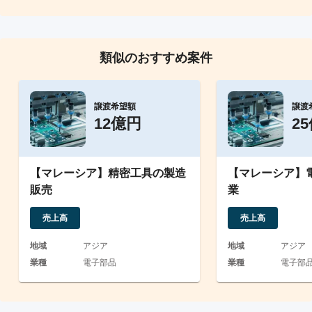
類似のおすすめ案件
譲渡希望額
譲渡
12億円
2
【マレーシア】精密工具の製造
【マレーシア】
販売
業
売上高
売上高
地域
アジア
地域
アジア
業種
電子部品
業種
電子部