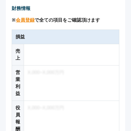
財務情報
※
会員登録
で全ての項目をご確認頂けます
損益
売
上
営
X,000~X,000万円
業
利
益
役
X,000~X,000万円
員
報
酬