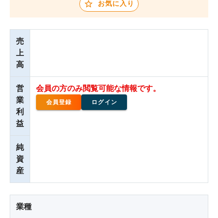
お気に入り
売
上
高
営
会員の方のみ閲覧可能な情報です。
業
会員登録
ログイン
利
益
純
資
産
業種