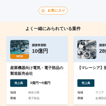
お気に入り
よく一緒にみられている案件
譲渡希望額
譲渡
10億円
2
NEW
産業機器向け電気・電子部品の
【マレーシア】
製造販売会社
3億円〜5億円
売上高
売上高
地域
神奈川県
地域
アジア
業種
電子部品
業種
金属部