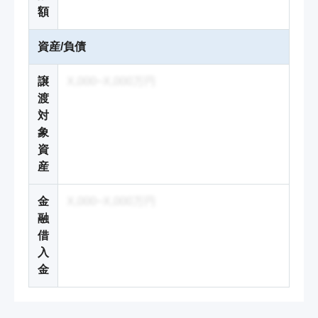
額
資産/負債
譲
X,000~X,000万円
渡
対
象
資
産
金
X,000~X,000万円
融
借
入
金