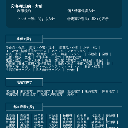
各種規約・方針
利用規約
個人情報保護方針
クッキー等に関する方針
特定商取引法に基づく表示
業種で探す
飲食店・食品
医療・介護・福祉
医薬品・化学
小売・EC
IT・Web・情報通信サービス
アパレル・ファッション
家具・家電・日用品・消費財
旅行・娯楽・レジャー
不動産
金融
広告・出版・放送
エネルギー・電力
農林水産業
建築・建設・土木・工事
製造・加工業（素材加工・加工品・部品）
製造業（機械・電機・電子部品）
輸送・運送・海運・物流
商社・卸
産廃・再生資源
美容・セルフケア・フィットネス
教育・保育
生活関連サービス
法人向けサービス
その他
地域で探す
北海道
東北地方
関東地方
甲信越・北陸地方
東海地方
関西地方
中国地方
四国地方
九州・沖縄地方
海外
都道府県で探す
北海道
青森県
岩手県
宮城県
秋田県
山形県
福島県
茨城県
栃木県
群馬県
埼玉県
千葉県
東京都
神奈川県
新潟県
富山県
石川県
福井県
山梨県
長野県
岐阜県
静岡県
愛知県
三重県
滋賀県
京都府
大阪府
兵庫県
奈良県
和歌山県