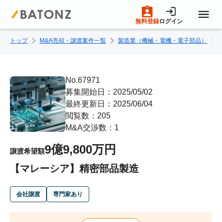
無料登録
ログイン
トップ
M&A売却・譲渡案件一覧
製造業（機械・電機・電子部品）
トップページ
M&A案件一覧
No.67971
募集開始日：2025/05/02
最終更新日：2025/06/04
売りたい方へ
閲覧数：205
M&A交渉数：1
買いたい方へ
9億9,800万円
譲渡希望額
【マレーシア】精密部品製造
成約事例
会社譲渡
専門家あり
M&A専門家の方へ