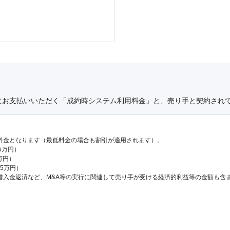
にお支払いいただく「成約時システム利用料金」と、売り手と契約され
料金となります（最低料金の場合も割引が適用されます）。
.5万円）
万円）
65万円）
借入金返済など、M&A等の実行に関連して売り手が受ける経済的利益等の金額も含