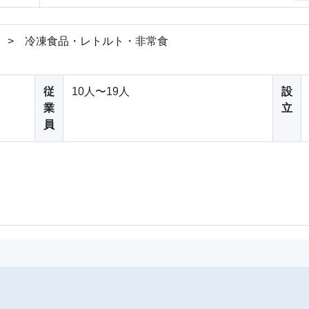
 > 冷凍食品・レトルト・非常食
従
10人〜19人
設
業
立
員