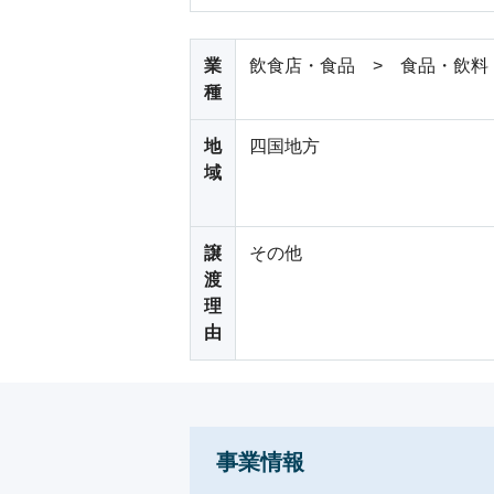
業
飲食店・食品 > 食品・飲料
種
地
四国地方
域
譲
その他
渡
理
由
事業情報