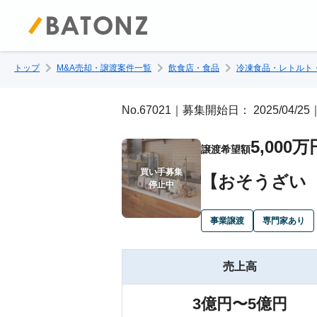
トップ
M&A売却・譲渡案件一覧
飲食店・食品
冷凍食品・レトルト
No.67021｜募集開始日： 2025/04
5,000万
譲渡希望額
買い手募集

【おそうざい
停止中
事業譲渡
専門家あり
売上高
3億円〜5億円