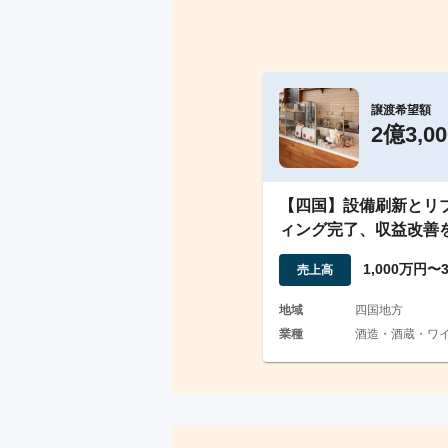
譲渡希望額
2億3,0
【四国】設備刷新とリ
ィング完了、収益改善
老舗酒造会社
1,000万円〜
売上高
地域
四国地方
業種
酒造・酒蔵・ワ