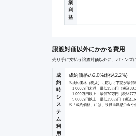
業
利
益
譲渡対価以外にかかる費用
売り手に支払う譲渡対価以外に、バトンズ
成
成約価格の2.0%(税込2.2%)
約
成約価格（税抜）に応じて下記が最低
1,000万円未満：最低35万円（税込38
時
1,000万円以上：最低70万円（税込77
シ
5,000万円以上：最低150万円（税込1
ス
「成約価格」には、役員退職慰労金や
テ
ム
利
用