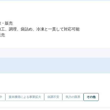
・販売

工、調理、袋詰め、冷凍と一貫して対応可能

販売
中
資本獲得による事業拡大
体調不安
気力の限界
その他