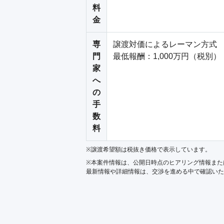
料
金
専
譲渡対価によるレーマン方式

門
最低報酬：1,000万円（税別）
家
へ
の
手
数
料
※譲渡希望額は税抜き価格で表示しています。
※本案件情報は、公開日時点のヒアリング情報また
最新情報や詳細情報は、交渉を進める中で確認いた