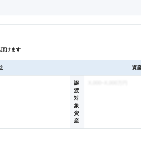
認頂けます
益
資産
譲
X,000~X,000万円
渡
対
象
資
産