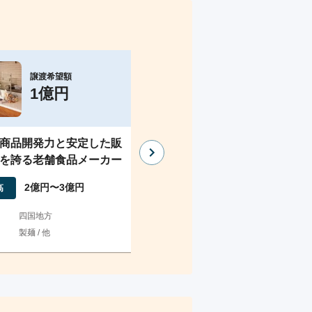
譲渡希望額
譲渡希望額
1億円
3,000万円
商品開発力と安定した販
【北信エリア】大手商社との
を誇る老舗食品メーカー
固な直取引基盤を持つ業務用
品卸売事業者｜継続勤務可
2億円〜3億円
2億円〜3億円
高
売上高
四国地方
地域
長野県
製麺 / 他
業種
その他食品卸 / 他