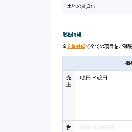
土地の賃貸借
財務情報
※
会員登録
で全ての項目をご確
損
売
3億円〜5億円
上
営
X,000~X,000万円