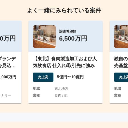
よく一緒にみられている案件
譲渡希望額
00万円
6,500万円
ブランデ
【東北】食肉製造加工および人
独自の
を見込む
気飲食店 仕入れ/取引先に強み
売基盤
3,000万円
5億円〜10億円
売上高
売上
地域
東北地方
地域
イナリー
業種
食肉 / 他
業種