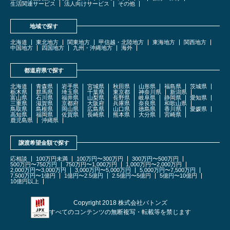
生活関連サービス
法人向けサービス
その他
地域で探す
北海道
東北地方
関東地方
甲信越・北陸地方
東海地方
関西地方
中国地方
四国地方
九州・沖縄地方
海外
都道府県で探す
北海道
青森県
岩手県
宮城県
秋田県
山形県
福島県
茨城県
栃木県
群馬県
埼玉県
千葉県
東京都
神奈川県
新潟県
富山県
石川県
福井県
山梨県
長野県
岐阜県
静岡県
愛知県
三重県
滋賀県
京都府
大阪府
兵庫県
奈良県
和歌山県
鳥取県
島根県
岡山県
広島県
山口県
徳島県
香川県
愛媛県
高知県
福岡県
佐賀県
長崎県
熊本県
大分県
宮崎県
鹿児島県
沖縄県
譲渡希望金額で探す
応相談
100万円未満
100万円〜300万円
300万円〜500万円
500万円〜750万円
750万円〜1,000万円
1,000万円〜2,000万円
2,000万円〜3,000万円
3,000万円〜5,000万円
5,000万円〜7,500万円
7,500万円〜1億円
1億円〜2.5億円
2.5億円〜5億円
5億円〜10億円
10億円以上
Copyright 2018 株式会社バトンズ
すべてのコンテンツの無断複写・転載等を禁じます