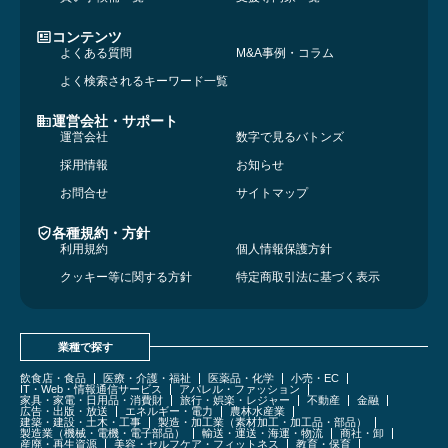
コンテンツ
よくある質問
M&A事例・コラム
よく検索されるキーワード一覧
運営会社・サポート
運営会社
数字で見るバトンズ
採用情報
お知らせ
お問合せ
サイトマップ
各種規約・方針
利用規約
個人情報保護方針
クッキー等に関する方針
特定商取引法に基づく表示
業種で探す
飲食店・食品
医療・介護・福祉
医薬品・化学
小売・EC
IT・Web・情報通信サービス
アパレル・ファッション
家具・家電・日用品・消費財
旅行・娯楽・レジャー
不動産
金融
広告・出版・放送
エネルギー・電力
農林水産業
建築・建設・土木・工事
製造・加工業（素材加工・加工品・部品）
製造業（機械・電機・電子部品）
輸送・運送・海運・物流
商社・卸
産廃・再生資源
美容・セルフケア・フィットネス
教育・保育