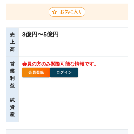
お気に入り
3億円〜5億円
売
上
高
営
会員の方のみ閲覧可能な情報です。
業
会員登録
ログイン
利
益
純
資
産