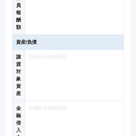
員
報
酬
額
資産/負債
譲
X,000~X,000万円
渡
対
象
資
産
金
X,000~X,000万円
融
借
入