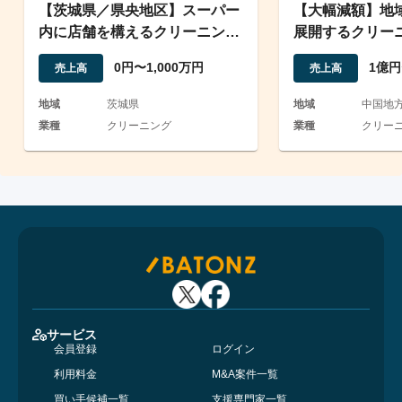
【茨城県／県央地区】スーパー
【大幅減額】地域
内に店舗を構えるクリーニング
展開するクリー
店（事業譲渡）
ランドリー事業
0円〜1,000万円
1億円
売上高
売上高
地域
茨城県
地域
中国地
業種
クリーニング
業種
クリーニ
サービス
会員登録
ログイン
利用料金
M&A案件一覧
買い手候補一覧
支援専門家一覧