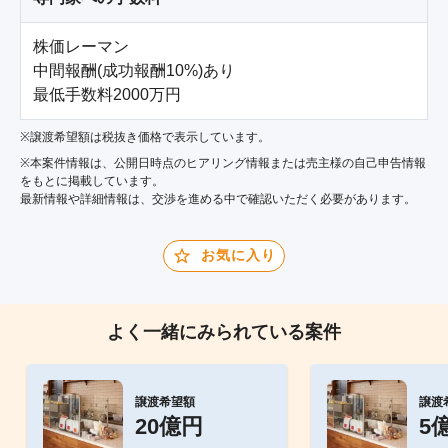
株価レーマン

中間報酬(成功報酬10%)あり

※譲渡希望額は税抜き価格で表示しています。
※本案件情報は、公開日時点のヒアリング情報または売主様の自己申告情報
をもとに掲載しています。
最新情報や詳細情報は、交渉を進める中で確認いただく必要があります。
お気に入り
よく一緒にみられている案件
譲渡希望額
譲渡
20億円
5