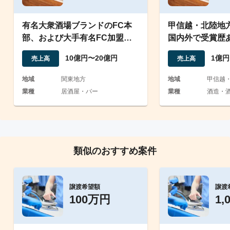
有名大衆酒場ブランドのFC本
甲信越・北陸地
部、および大手有名FC加盟店
国内外で受賞歴
の首都圏ドミナント展開
事業の株式譲渡
10億円〜20億円
1億円
売上高
売上高
地域
関東地方
地域
甲信越
業種
居酒屋・バー
業種
酒造・
類似のおすすめ案件
譲渡希望額
譲渡
100万円
1,