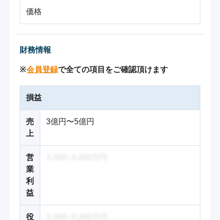
価格
財務情報
※
会員登録
で全ての項目をご確認頂けます
損益
売
3億円〜5億円
上
営
X,000~X,000万円
業
利
益
役
X,000~X,000万円