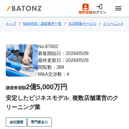
無料登録
ログイン
トップ
M&A売却・譲渡案件一覧
生活関連サービス
クリーニング
トップページ
M&A案件一覧
No.67002
募集開始日：2026/05/26
最終更新日：2026/05/26
売りたい方へ
閲覧数：389
M&A交渉数：4
買いたい方へ
2億5,000万円
譲渡希望額
安定したビジネスモデル_複数店舗運営のク
成約事例
リーニング業
M&A専門家の方へ
会社譲渡
専門家あり