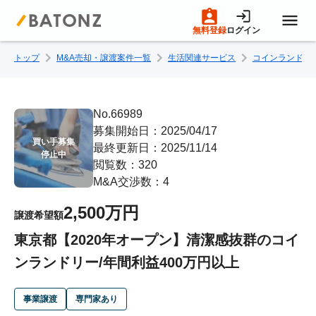
無料登録
ログイン
トップ
M&A売却・譲渡案件一覧
生活関連サービス
コインランドリ
トップページ
M&A案件一覧
No.66989
募集開始日：2025/04/17
買い手募集

最終更新日：2025/11/14
売りたい方へ
停止中
閲覧数：320
M&A交渉数：4
買いたい方へ
2,500万円
譲渡希望額
東京都【2020年オープン】清潔感抜群のコイ
成約事例
ンランドリー/年間利益400万円以上
M&A専門家の方へ
事業譲渡
専門家あり