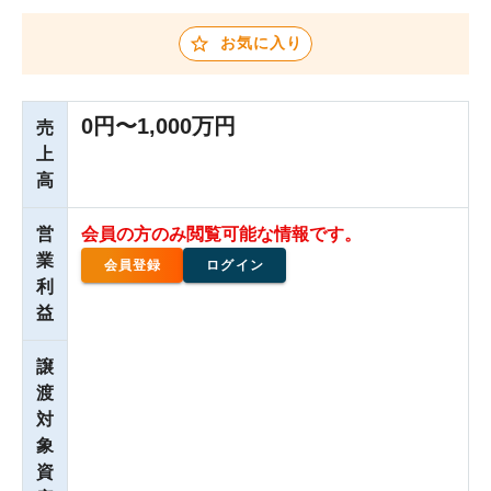
お気に入り
0円〜1,000万円
売
上
高
営
会員の方のみ閲覧可能な情報です。
業
会員登録
ログイン
利
益
譲
渡
対
象
資