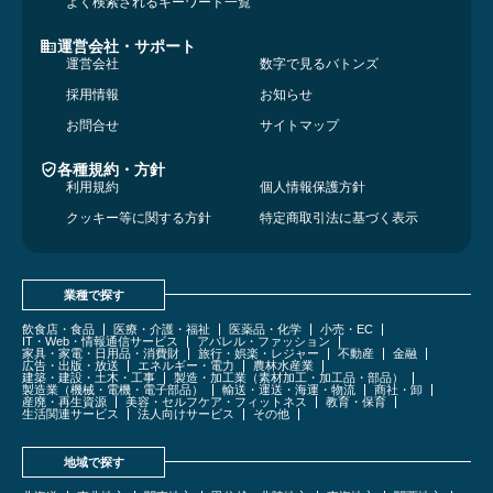
よく検索されるキーワード一覧
運営会社・サポート
運営会社
数字で見るバトンズ
採用情報
お知らせ
お問合せ
サイトマップ
各種規約・方針
利用規約
個人情報保護方針
クッキー等に関する方針
特定商取引法に基づく表示
業種で探す
飲食店・食品
医療・介護・福祉
医薬品・化学
小売・EC
IT・Web・情報通信サービス
アパレル・ファッション
家具・家電・日用品・消費財
旅行・娯楽・レジャー
不動産
金融
広告・出版・放送
エネルギー・電力
農林水産業
建築・建設・土木・工事
製造・加工業（素材加工・加工品・部品）
製造業（機械・電機・電子部品）
輸送・運送・海運・物流
商社・卸
産廃・再生資源
美容・セルフケア・フィットネス
教育・保育
生活関連サービス
法人向けサービス
その他
地域で探す