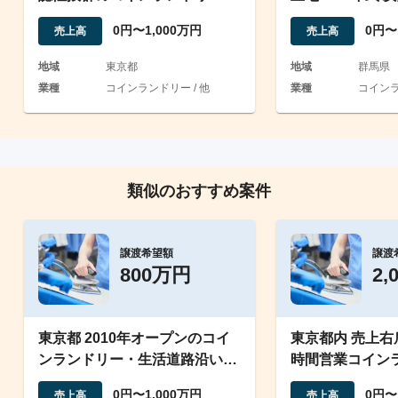
機器自己所有で譲渡
ンランドリー
0円〜1,000万円
0円〜
売上高
売上高
地域
東京都
地域
群馬県
業種
コインランドリー / 他
業種
コインラ
類似のおすすめ案件
譲渡希望額
譲渡
800万円
2,
東京都 2010年オープンのコイ
東京都内 売上右
ンランドリー・生活道路沿い・
時間営業コイン
駐車場あり
件/2020年製機器
0円〜1,000万円
0円〜
売上高
売上高