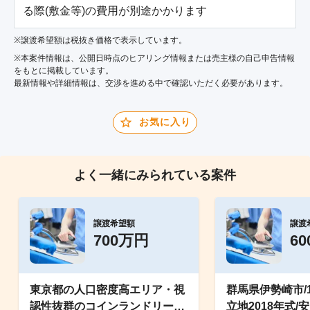
る際(敷金等)の費用が別途かかります
※譲渡希望額は税抜き価格で表示しています。
※本案件情報は、公開日時点のヒアリング情報または売主様の自己申告情報
をもとに掲載しています。
最新情報や詳細情報は、交渉を進める中で確認いただく必要があります。
お気に入り
よく一緒にみられている案件
譲渡希望額
譲渡
700万円
6
東京都の人口密度高エリア・視
群馬県伊勢崎市/
認性抜群のコインランドリー、
立地2018年式