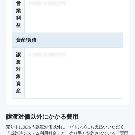
営
X,000~X,000万円
業
利
益
資産/負債
譲
X,000~X,000万円
渡
対
象
資
産
譲渡対価以外にかかる費用
売り手に支払う譲渡対価以外に、バトンズにお支払いいただく
「成約時システム利用料金」と、売り手と契約されている「専門