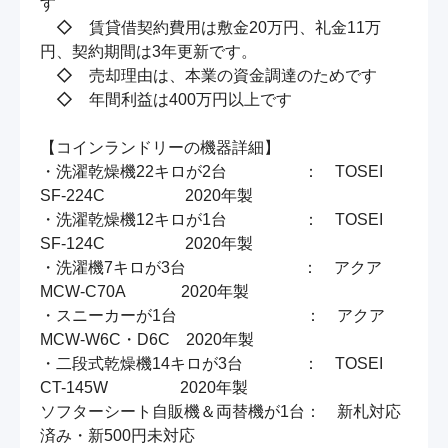
す

　◇　賃貸借契約費用は敷金20万円、礼金11万
円、契約期間は3年更新です。

　◇　売却理由は、本業の資金調達のためです

　◇　年間利益は400万円以上です

【コインランドリーの機器詳細】

・洗濯乾燥機22キロが2台  　　　　 ：　TOSEI　
SF-224C　　  　　  2020年製

・洗濯乾燥機12キロが1台   　　　　：　TOSEI　
SF-124C　　  　　  2020年製

・洗濯機7キロが3台　　     　　　　：　アクア　
MCW-C70A　　　  2020年製

・スニーカーが1台　　　　　　　　：　アクア　
MCW-W6C・D6C　2020年製

・二段式乾燥機14キロが3台　　　   ：　TOSEI　 
CT-145W　　　　  2020年製

ソフターシート自販機＆両替機が1台：　新札対応
済み・新500円未対応
