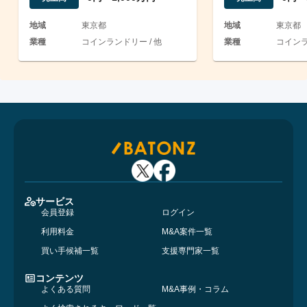
地域
東京都
地域
東京都
業種
コインランドリー / 他
業種
コインラ
サービス
会員登録
ログイン
利用料金
M&A案件一覧
買い手候補一覧
支援専門家一覧
コンテンツ
よくある質問
M&A事例・コラム