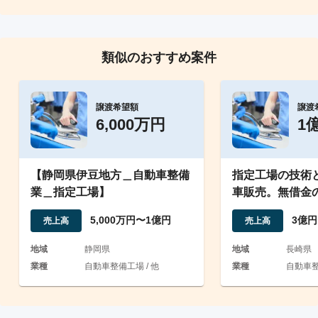
類似のおすすめ案件
譲渡希望額
譲渡
6,000万円
1
【静岡県伊豆地方＿自動車整備
指定工場の技術
業＿指定工場】
車販売。無借金
世紀続く確かな
5,000万円〜1億円
3億円
売上高
売上高
地域
静岡県
地域
長崎県
業種
自動車整備工場 / 他
業種
自動車整