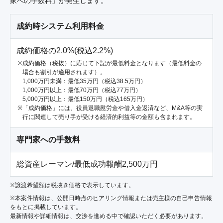
家への手数料」が発生します。
成約時システム利用料金
成約価格の2.0%(税込2.2%)
成約価格（税抜）に応じて下記が最低料金となります（最低料金の
場合も割引が適用されます）。
1,000万円未満：最低35万円（税込38.5万円）
1,000万円以上：最低70万円（税込77万円）
5,000万円以上：最低150万円（税込165万円）
「成約価格」には、役員退職慰労金や借入金返済など、M&A等の実
行に関連して売り手が受ける経済的利益等の金額も含まれます。
専門家への手数料
総資産レーマン/最低成功報酬2,500万円
※譲渡希望額は税抜き価格で表示しています。
※本案件情報は、公開日時点のヒアリング情報または売主様の自己申告情報
をもとに掲載しています。
最新情報や詳細情報は、交渉を進める中で確認いただく必要があります。