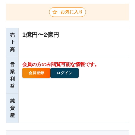
お気に入り
1億円〜2億円
売
上
高
営
会員の方のみ閲覧可能な情報です。
業
会員登録
ログイン
利
益
純
資
産