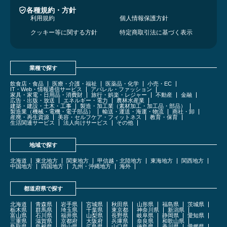
各種規約・方針
利用規約
個人情報保護方針
クッキー等に関する方針
特定商取引法に基づく表示
業種で探す
飲食店・食品
医療・介護・福祉
医薬品・化学
小売・EC
IT・Web・情報通信サービス
アパレル・ファッション
家具・家電・日用品・消費財
旅行・娯楽・レジャー
不動産
金融
広告・出版・放送
エネルギー・電力
農林水産業
建築・建設・土木・工事
製造・加工業（素材加工・加工品・部品）
製造業（機械・電機・電子部品）
輸送・運送・海運・物流
商社・卸
産廃・再生資源
美容・セルフケア・フィットネス
教育・保育
生活関連サービス
法人向けサービス
その他
地域で探す
北海道
東北地方
関東地方
甲信越・北陸地方
東海地方
関西地方
中国地方
四国地方
九州・沖縄地方
海外
都道府県で探す
北海道
青森県
岩手県
宮城県
秋田県
山形県
福島県
茨城県
栃木県
群馬県
埼玉県
千葉県
東京都
神奈川県
新潟県
富山県
石川県
福井県
山梨県
長野県
岐阜県
静岡県
愛知県
三重県
滋賀県
京都府
大阪府
兵庫県
奈良県
和歌山県
鳥取県
島根県
岡山県
広島県
山口県
徳島県
香川県
愛媛県