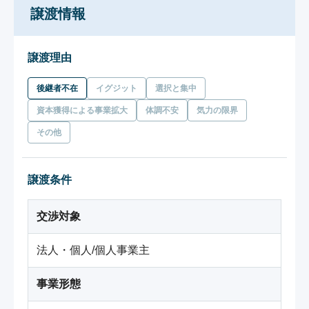
譲渡情報
譲渡理由
後継者不在
イグジット
選択と集中
資本獲得による事業拡大
体調不安
気力の限界
その他
譲渡条件
交渉対象
法人・個人/個人事業主
事業形態