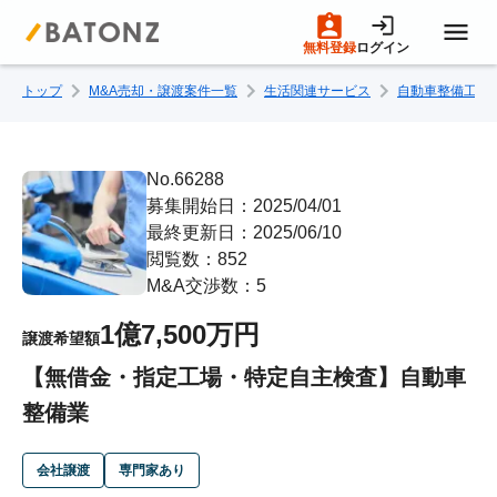
無料登録
ログイン
トップ
M&A売却・譲渡案件一覧
生活関連サービス
自動車整備工場
トップページ
M&A案件一覧
No.66288
募集開始日：2025/04/01
最終更新日：2025/06/10
売りたい方へ
閲覧数：852
M&A交渉数：5
買いたい方へ
1億7,500万円
譲渡希望額
【無借金・指定工場・特定自主検査】自動車
成約事例
整備業
M&A専門家の方へ
会社譲渡
専門家あり