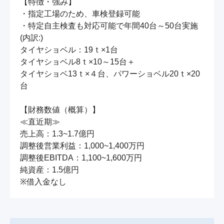
【特徴・強み】

・指定工場のため、車検登録可能

・特定自主検査も対応可能で年間40台～50台実施

(内訳:)

タイヤショベル：19ｔ×1台

タイヤショベル8ｔ×10～15台＋

タイヤショベ13ｔ×４台、パワーショベル20ｔ×20
台

【財務数値（概算）】

≪直近期≫

売上高：1.3~1.7億円

調整後営業利益：1,000~1,400万円

調整後EBITDA：1,100~1,600万円

純資産：1.5億円

※借入金なし