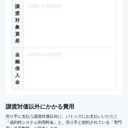
譲
X,000~X,000万円
渡
対
象
資
産
金
X,000~X,000万円
融
借
入
金
譲渡対価以外にかかる費用
売り手に支払う譲渡対価以外に、バトンズにお支払いいただく
「成約時システム利用料金」と、売り手と契約されている「専門