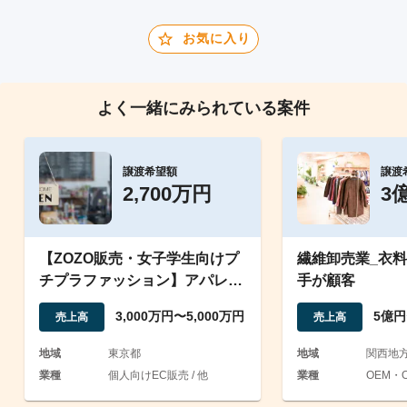
お気に入り
よく一緒にみられている案件
譲渡希望額
譲渡
2,700万円
3
【ZOZO販売・女子学生向けプ
繊維卸売業_衣
チプラファッション】アパレル
手が顧客
ECブランドの事業譲渡
3,000万円〜5,000万円
5億円
売上高
売上高
地域
東京都
地域
関西地
業種
個人向けEC販売 / 他
業種
OEM・O