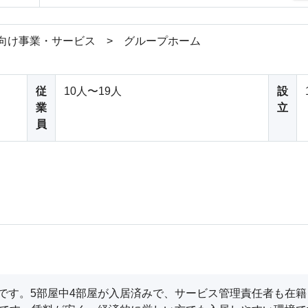
向け事業・サービス > グループホーム
従
10人〜19人
設
業
立
員
です。5部屋中4部屋が入居済みで、サービス管理責任者も在