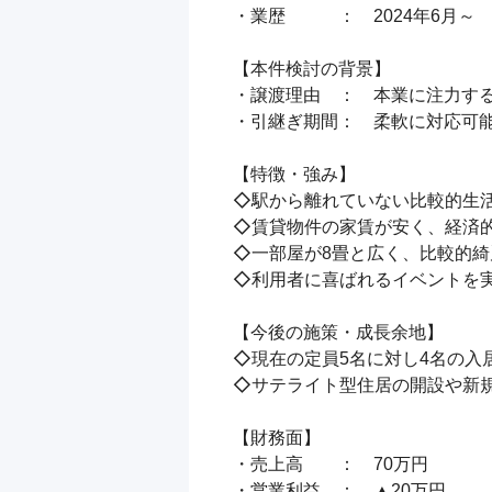
・業歴　　　：　2024年6月～

【本件検討の背景】

・譲渡理由　：　本業に注力する
・引継ぎ期間：　柔軟に対応可能
【特徴・強み】

◇駅から離れていない比較的生活
◇賃貸物件の家賃が安く、経済的
◇一部屋が8畳と広く、比較的綺
◇利用者に喜ばれるイベントを実
【今後の施策・成長余地】

◇現在の定員5名に対し4名の入
◇サテライト型住居の開設や新規
【財務面】

・売上高　　：　70万円

・営業利益　：　▲20万円
