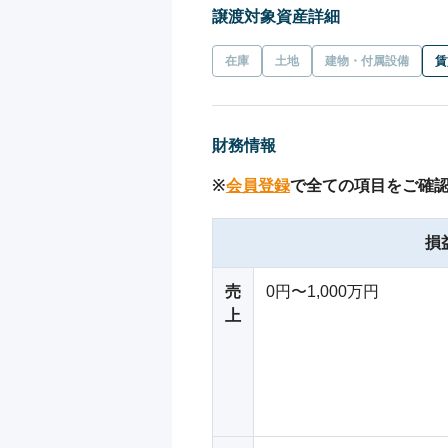
譲渡対象資産詳細
在庫
土地
建物・付属設備
賃
財務情報
※
会員登録
で全ての項目をご確
損
売
0円〜1,000万円
上