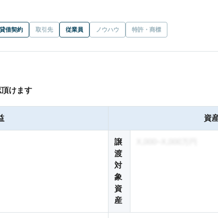
貸借契約
取引先
従業員
ノウハウ
特許・商標
認頂けます
益
資産
譲
X,000~X,000万円
渡
対
象
資
産