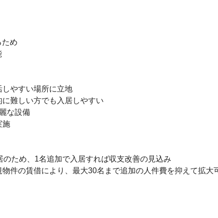
ため



しやすい場所に立地

に難しい方でも入居しやすい

麗な設備

施

居のため、1名追加で入居すれば収支改善の見込み

物件の賃借により、最大30名まで追加の人件費を抑えて拡大可