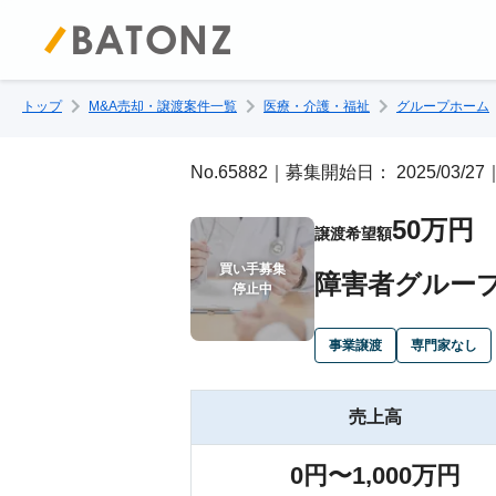
トップ
M&A売却・譲渡案件一覧
医療・介護・福祉
グループホーム
No.65882｜募集開始日： 2025/03/
50万円
譲渡希望額
買い手募集

障害者グルー
停止中
事業譲渡
専門家なし
売上高
0円〜1,000万円