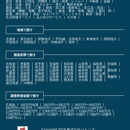
家具・家電・日用品・消費財
旅行・娯楽・レジャー
不動産
金融
広告・出版・放送
エネルギー・電力
農林水産業
建築・建設・土木・工事
製造・加工業（素材加工・加工品・部品）
製造業（機械・電機・電子部品）
輸送・運送・海運・物流
商社・卸
産廃・再生資源
美容・セルフケア・フィットネス
教育・保育
生活関連サービス
法人向けサービス
その他
地域で探す
北海道
東北地方
関東地方
甲信越・北陸地方
東海地方
関西地方
中国地方
四国地方
九州・沖縄地方
海外
都道府県で探す
北海道
青森県
岩手県
宮城県
秋田県
山形県
福島県
茨城県
栃木県
群馬県
埼玉県
千葉県
東京都
神奈川県
新潟県
富山県
石川県
福井県
山梨県
長野県
岐阜県
静岡県
愛知県
三重県
滋賀県
京都府
大阪府
兵庫県
奈良県
和歌山県
鳥取県
島根県
岡山県
広島県
山口県
徳島県
香川県
愛媛県
高知県
福岡県
佐賀県
長崎県
熊本県
大分県
宮崎県
鹿児島県
沖縄県
譲渡希望金額で探す
応相談
100万円未満
100万円〜300万円
300万円〜500万円
500万円〜750万円
750万円〜1,000万円
1,000万円〜2,000万円
2,000万円〜3,000万円
3,000万円〜5,000万円
5,000万円〜7,500万円
7,500万円〜1億円
1億円〜2.5億円
2.5億円〜5億円
5億円〜10億円
10億円以上
Copyright 2018 株式会社バトンズ