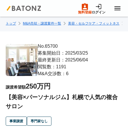
無料登録
ログイン
トップ
M&A売却・譲渡案件一覧
美容・セルフケア・フィットネス
トップページ
M&A案件一覧
No.65700
募集開始日：2025/03/25
最終更新日：2025/06/04
売りたい方へ
閲覧数：1191
M&A交渉数：6
買いたい方へ
250万円
譲渡希望額
【美容×パーソナルジム】札幌で人気の複合
成約事例
サロン
M&A専門家の方へ
事業譲渡
専門家なし