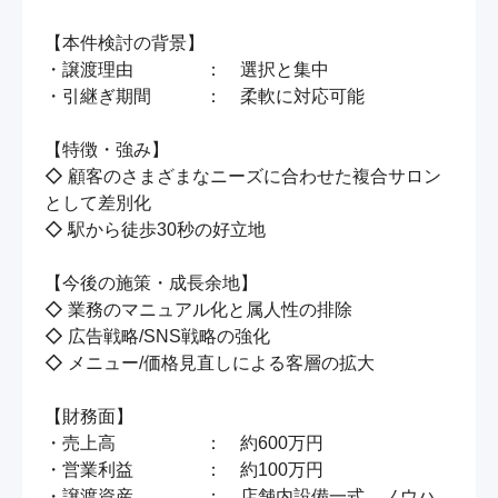
【本件検討の背景】

・譲渡理由　　　　：　選択と集中

・引継ぎ期間　　　：　柔軟に対応可能

【特徴・強み】

◇ 顧客のさまざまなニーズに合わせた複合サロン
として差別化

◇ 駅から徒歩30秒の好立地

【今後の施策・成長余地】

◇ 業務のマニュアル化と属人性の排除

◇ 広告戦略/SNS戦略の強化

◇ メニュー/価格見直しによる客層の拡大

【財務面】

・売上高　　　　　：　約600万円

・営業利益　　　　：　約100万円

・譲渡資産　　　　：　店舗内設備一式、ノウハ