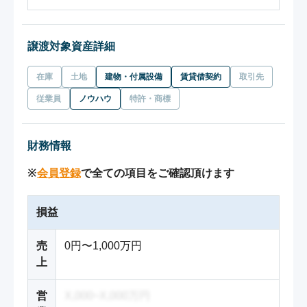
譲渡対象資産詳細
在庫
土地
建物・付属設備
賃貸借契約
取引先
従業員
ノウハウ
特許・商標
財務情報
※
会員登録
で全ての項目をご確認頂けます
損益
売
0円〜1,000万円
上
営
X,000~X,000万円