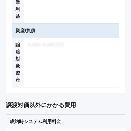
業
利
益
資産/負債
譲
X,000~X,000万円
渡
対
象
資
産
譲渡対価以外にかかる費用
成約時システム利用料金