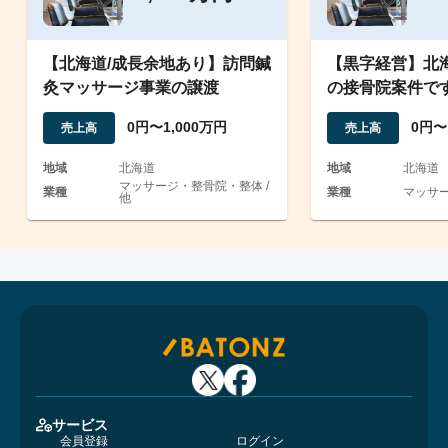
【北海道/成長余地あり】訪問鍼
【黒字経営】北
灸マッサージ事業の譲渡
の接骨院案件で
0円〜1,000万円
0円〜
売上高
売上高
地域
北海道
地域
北海道
マッサージ・整骨院・整体 /
業種
業種
マッサ
他
サービス
会員登録
ログイン