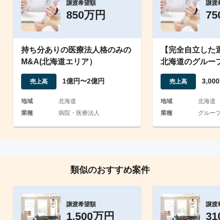
譲渡希望額
譲渡
850万円
7
持ち分ありの医療法人格のみの
【完全自立した
M&A(北海道エリア）
北海道のグルー
1億円〜2億円
3,0
売上高
売上高
地域
北海道
地域
北海道
業種
病院・医療法人
業種
グルー
類似のおすすめ案件
譲渡希望額
譲渡
1,500万円
3