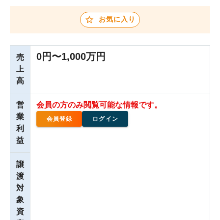
お気に入り
0円〜1,000万円
売
上
高
営
会員の方のみ閲覧可能な情報です。
業
会員登録
ログイン
利
益
譲
渡
対
象
資