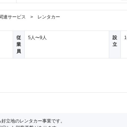
関連サービス > レンタカー
従
5人〜9人
設
業
立
員
好立地のレンタカー事業です。
