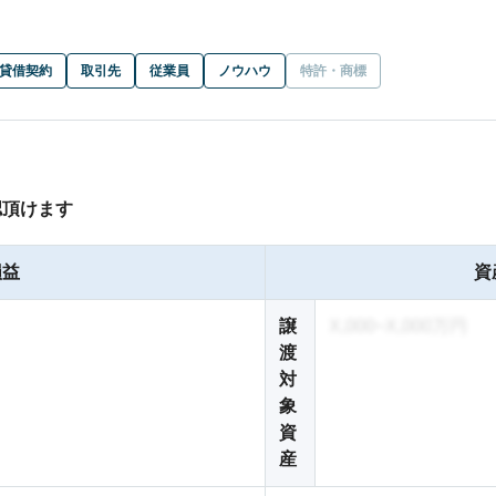
貸借契約
取引先
従業員
ノウハウ
特許・商標
認頂けます
損益
資
譲
X,000~X,000万円
渡
対
象
資
産