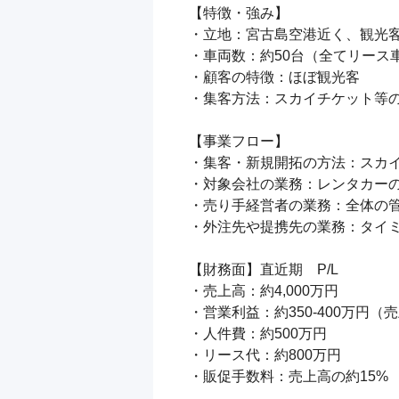
【特徴・強み】

・立地：宮古島空港近く、観光客
・車両数：約50台（全てリース車
・顧客の特徴：ほぼ観光客

・集客方法：スカイチケット等の
【事業フロー】

・集客・新規開拓の方法：スカイ
・対象会社の業務：レンタカーの
・売り手経営者の業務：全体の管
・外注先や提携先の業務：タイミ
【財務面】直近期　P/L

・売上高：約4,000万円

・営業利益：約350-400万円（売上
・人件費：約500万円

・リース代：約800万円

・販促手数料：売上高の約15%
