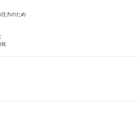
注力のため



強化