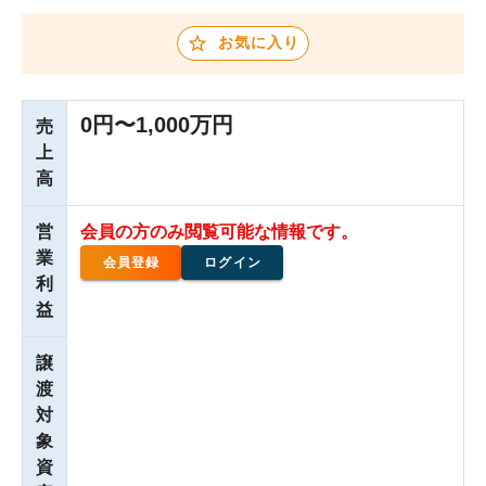
お気に入り
0円〜1,000万円
売
上
高
営
会員の方のみ閲覧可能な情報です。
業
会員登録
ログイン
利
益
譲
渡
対
象
資