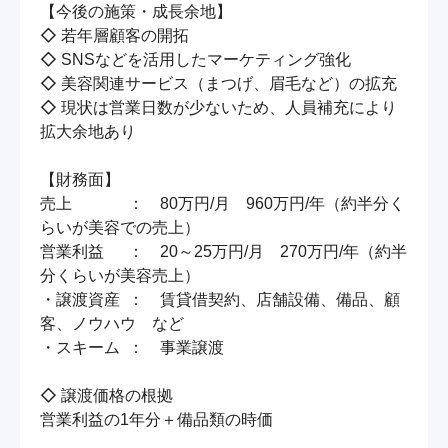
【今後の施策・成長余地】

◇ 若年層顧客の開拓

◇ SNSなどを活用したマーケティング強化

◇ 美容関連サービス（まつげ、眉毛など）の拡充

◇ 現状は営業日数が少ないため、人員補充により
拡大余地あり

【財務面】

売上　　　  ：　80万円/月　960万円/年（約半分く
らいが美容での売上）

営業利益　  ：　20～25万円/月　270万円/年（約半
分くらいが美容売上）

・譲渡資産  ：　賃貸借契約、店舗設備、備品、顧
客、ノウハウ　など

・スキーム  ：　事業譲渡

◇ 譲渡価格の根拠

営業利益の1年分＋備品類の時価