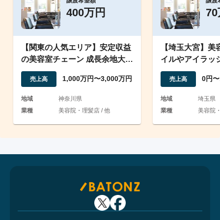
譲渡希望額
譲渡
400万円
7
【関東の人気エリア】安定収益
【埼玉大宮】美
の美容室チェーン 成長余地大き
イルやアイラッ
い1店舗の事業譲渡
転換可能／価格
1,000万円〜3,000万円
0円〜
売上高
売上高
地域
神奈川県
地域
埼玉県
業種
美容院・理髪店 / 他
業種
美容院・