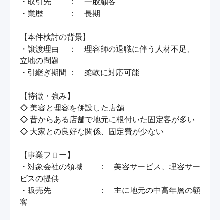
・取引先　　 ：　一般顧客

・業歴　　　 ：　長期

【本件検討の背景】

・譲渡理由　 ：　理容師の退職に伴う人材不足、
立地の問題

・引継ぎ期間 ：　柔軟に対応可能

【特徴・強み】

◇ 美容と理容を併設した店舗

◇ 昔からある店舗で地元に根付いた固定客が多い

◇ 大家との良好な関係、固定費が少ない

【事業フロー】

・対象会社の領域　　：　美容サービス、理容サー
ビスの提供

・販売先　　　　　　：　主に地元の中高年層の顧
客
