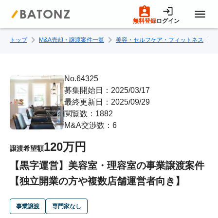
無料登録
ログイン
トップ
M&A売却・譲渡案件一覧
美容・セルフケア・フィットネス
トップページ
M&A案件一覧
No.64325
募集開始日：2025/03/17
最終更新日：2025/09/29
売りたい方へ
閲覧数：1882
M&A交渉数：6
買いたい方へ
120万円
譲渡希望額
【黒字運営】美容室・理容室の事業譲渡案件
成約事例
【独立開業の方や複数店舗運営者向き】
M&A専門家の方へ
事業譲渡
専門家なし