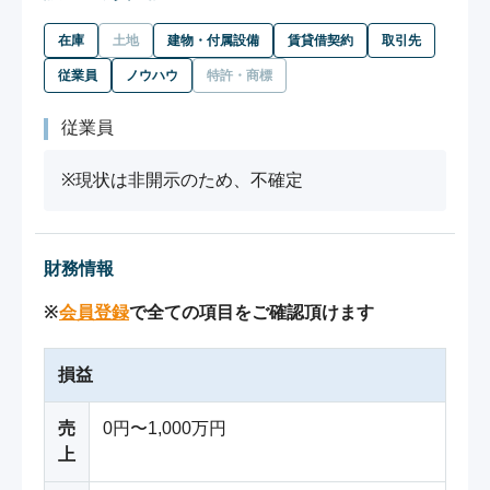
在庫
土地
建物・付属設備
賃貸借契約
取引先
従業員
ノウハウ
特許・商標
従業員
※現状は非開示のため、不確定
財務情報
※
会員登録
で全ての項目をご確認頂けます
損益
売
0円〜1,000万円
上