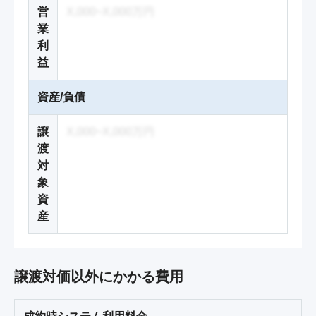
営
X,000~X,000万円
業
利
益
資産/負債
譲
X,000~X,000万円
渡
対
象
資
産
譲渡対価以外にかかる費用