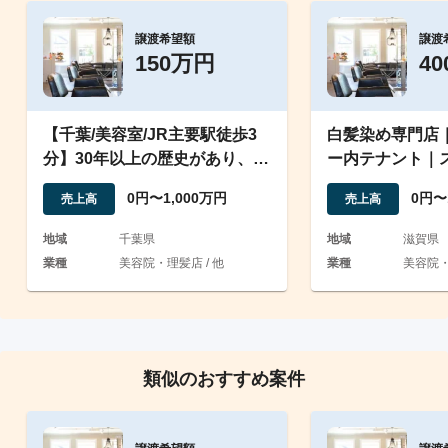
譲渡希望額
譲渡
150万円
4
【千葉/美容室/JR主要駅徒歩3
白髪染め専門店
分】30年以上の歴史があり、固
ー内テナント｜
定客多数で安定経営
可・営業中のま
0円〜1,000万円
0円〜
売上高
売上高
地域
千葉県
地域
滋賀県
業種
美容院・理髪店 / 他
業種
美容院
類似のおすすめ案件