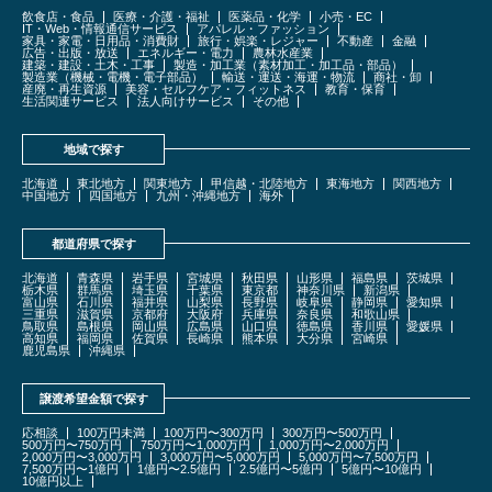
飲食店・食品
医療・介護・福祉
医薬品・化学
小売・EC
IT・Web・情報通信サービス
アパレル・ファッション
家具・家電・日用品・消費財
旅行・娯楽・レジャー
不動産
金融
広告・出版・放送
エネルギー・電力
農林水産業
建築・建設・土木・工事
製造・加工業（素材加工・加工品・部品）
製造業（機械・電機・電子部品）
輸送・運送・海運・物流
商社・卸
産廃・再生資源
美容・セルフケア・フィットネス
教育・保育
生活関連サービス
法人向けサービス
その他
地域で探す
北海道
東北地方
関東地方
甲信越・北陸地方
東海地方
関西地方
中国地方
四国地方
九州・沖縄地方
海外
都道府県で探す
北海道
青森県
岩手県
宮城県
秋田県
山形県
福島県
茨城県
栃木県
群馬県
埼玉県
千葉県
東京都
神奈川県
新潟県
富山県
石川県
福井県
山梨県
長野県
岐阜県
静岡県
愛知県
三重県
滋賀県
京都府
大阪府
兵庫県
奈良県
和歌山県
鳥取県
島根県
岡山県
広島県
山口県
徳島県
香川県
愛媛県
高知県
福岡県
佐賀県
長崎県
熊本県
大分県
宮崎県
鹿児島県
沖縄県
譲渡希望金額で探す
応相談
100万円未満
100万円〜300万円
300万円〜500万円
500万円〜750万円
750万円〜1,000万円
1,000万円〜2,000万円
2,000万円〜3,000万円
3,000万円〜5,000万円
5,000万円〜7,500万円
7,500万円〜1億円
1億円〜2.5億円
2.5億円〜5億円
5億円〜10億円
10億円以上