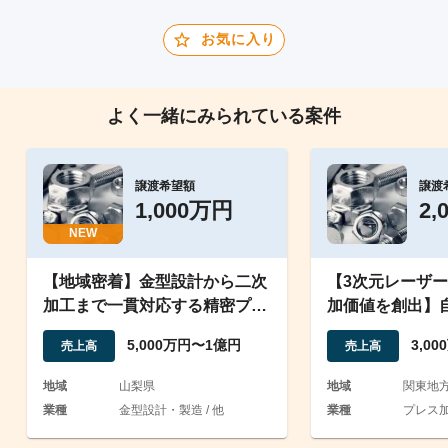
お気に入り
よく一緒にみられている案件
譲渡希望額
譲渡
1,000万円
2,
NEW
【地域密着】金型設計から二次
【3次元レーザ
加工まで一貫対応する精密プレ
加価値を創出】
ス・金属加工業（山梨）
老舗金属加工企
5,000万円〜1億円
3,0
売上高
売上高
地域
山梨県
地域
関東地
業種
金型設計・製造 / 他
業種
プレス