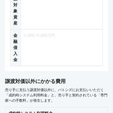
対
象
資
産
金
X,000~X,000万円
融
借
入
金
譲渡対価以外にかかる費用
売り手に支払う譲渡対価以外に、バトンズにお支払いいただく
「成約時システム利用料金」と、売り手と契約されている「専門
家への手数料」が発生します。