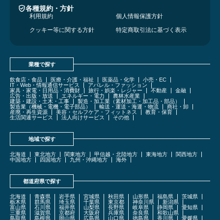
各種規約・方針
利用規約
個人情報保護方針
クッキー等に関する方針
特定商取引法に基づく表示
業種で探す
飲食店・食品
医療・介護・福祉
医薬品・化学
小売・EC
IT・Web・情報通信サービス
アパレル・ファッション
家具・家電・日用品・消費財
旅行・娯楽・レジャー
不動産
金融
広告・出版・放送
エネルギー・電力
農林水産業
建築・建設・土木・工事
製造・加工業（素材加工・加工品・部品）
製造業（機械・電機・電子部品）
輸送・運送・海運・物流
商社・卸
産廃・再生資源
美容・セルフケア・フィットネス
教育・保育
生活関連サービス
法人向けサービス
その他
地域で探す
北海道
東北地方
関東地方
甲信越・北陸地方
東海地方
関西地方
中国地方
四国地方
九州・沖縄地方
海外
都道府県で探す
北海道
青森県
岩手県
宮城県
秋田県
山形県
福島県
茨城県
栃木県
群馬県
埼玉県
千葉県
東京都
神奈川県
新潟県
富山県
石川県
福井県
山梨県
長野県
岐阜県
静岡県
愛知県
三重県
滋賀県
京都府
大阪府
兵庫県
奈良県
和歌山県
鳥取県
島根県
岡山県
広島県
山口県
徳島県
香川県
愛媛県