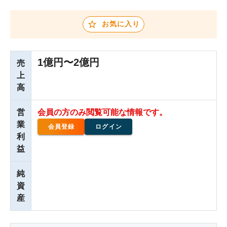
お気に入り
1億円〜2億円
売
上
高
営
会員の方のみ閲覧可能な情報です。
業
会員登録
ログイン
利
益
純
資
産