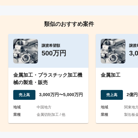
類似のおすすめ案件
譲渡希望額
譲渡
500万円
3,
金属加工・プラスチック加工機
金属加工
械の製造・販売
3,000万円〜5,000万円
2億円
売上高
売上高
地域
中国地方
地域
関東地
業種
金属切削加工 / 他
業種
製缶板