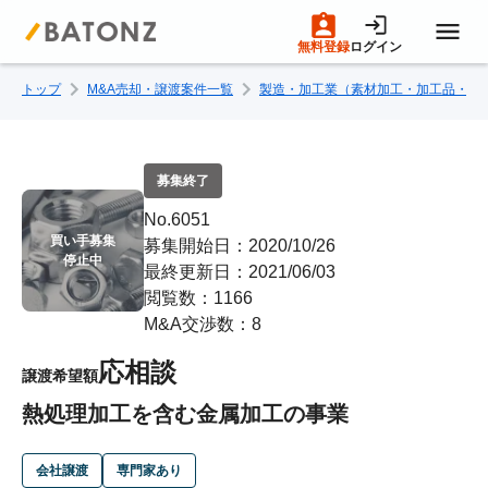
無料登録
ログイン
トップ
M&A売却・譲渡案件一覧
製造・加工業（素材加工・加工品・部
トップページ
M&A案件一覧
募集終了
No.6051
売りたい方へ
買い手募集

募集開始日：2020/10/26
停止中
最終更新日：2021/06/03
閲覧数：1166
買いたい方へ
M&A交渉数：8
応相談
譲渡希望額
成約事例
熱処理加工を含む金属加工の事業
M&A専門家の方へ
会社譲渡
専門家あり