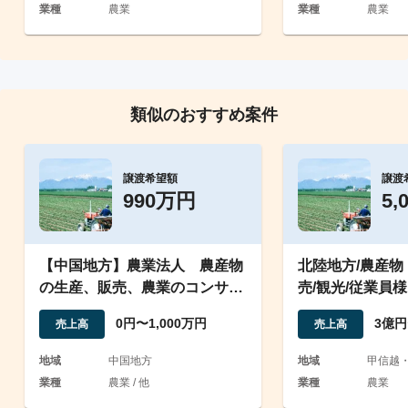
業種
農業
業種
農業
類似のおすすめ案件
譲渡希望額
譲渡
990万円
5,
【中国地方】農業法人 農産物
北陸地方/農産物
の生産、販売、農業のコンサル
売/観光/従業員
ティング業務
可能】
0円〜1,000万円
3億円
売上高
売上高
地域
中国地方
地域
甲信越
業種
農業 / 他
業種
農業