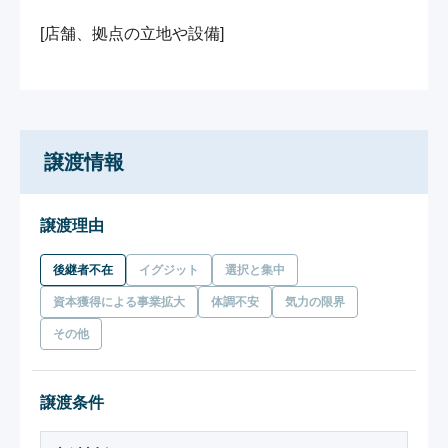
[店舗、拠点の立地や設備]

譲渡情報
譲渡理由
後継者不在
イグジット
選択と集中
資本獲得による事業拡大
体調不安
気力の限界
その他
譲渡条件