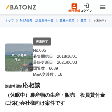
無料登録
ログイン
トップ
M&A売却・譲渡案件一覧
農林水産業
農業
（休眠中）農
トップページ
M&A案件一覧
募集終了
No.605
売りたい方へ
買い手募集

募集開始日：2018/10/01
停止中
最終更新日：2021/06/03
閲覧数：6689
買いたい方へ
M&A交渉数：16
応相談
譲渡希望額
成約事例
（休眠中）農産物の生産・販売 役員貸付金
に悩む会社様向け案件です
M&A専門家の方へ