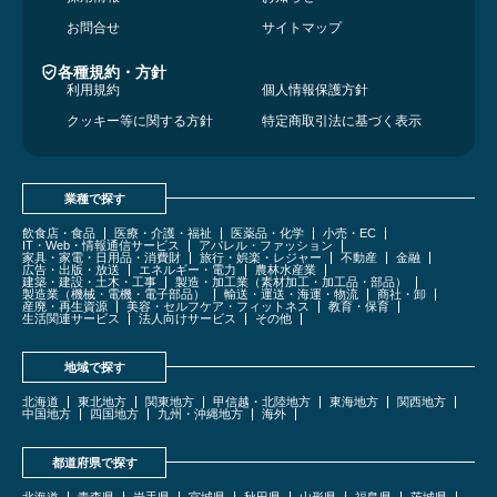
お問合せ
サイトマップ
各種規約・方針
利用規約
個人情報保護方針
クッキー等に関する方針
特定商取引法に基づく表示
業種で探す
飲食店・食品
医療・介護・福祉
医薬品・化学
小売・EC
IT・Web・情報通信サービス
アパレル・ファッション
家具・家電・日用品・消費財
旅行・娯楽・レジャー
不動産
金融
広告・出版・放送
エネルギー・電力
農林水産業
建築・建設・土木・工事
製造・加工業（素材加工・加工品・部品）
製造業（機械・電機・電子部品）
輸送・運送・海運・物流
商社・卸
産廃・再生資源
美容・セルフケア・フィットネス
教育・保育
生活関連サービス
法人向けサービス
その他
地域で探す
北海道
東北地方
関東地方
甲信越・北陸地方
東海地方
関西地方
中国地方
四国地方
九州・沖縄地方
海外
都道府県で探す
北海道
青森県
岩手県
宮城県
秋田県
山形県
福島県
茨城県