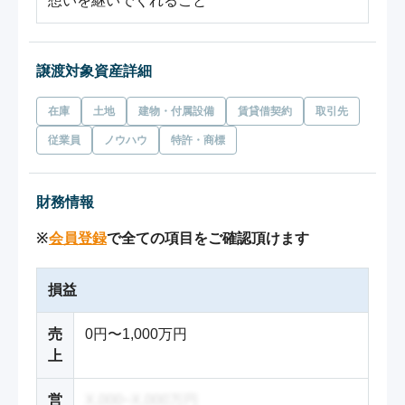
想いを継いでくれること
譲渡対象資産詳細
在庫
土地
建物・付属設備
賃貸借契約
取引先
従業員
ノウハウ
特許・商標
財務情報
※
会員登録
で全ての項目をご確認頂けます
損益
売
0円〜1,000万円
上
営
X,000~X,000万円