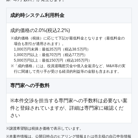
成約時システム利用料金
成約価格の2.0%(税込2.2%)
成約価格（税抜）に応じて下記が最低料金となります（最低料金の
場合も割引が適用されます）。
1,000万円未満：最低35万円（税込38.5万円）
1,000万円以上：最低70万円（税込77万円）
5,000万円以上：最低150万円（税込165万円）
「成約価格」には、役員退職慰労金や借入金返済など、M&A等の実
行に関連して売り手が受ける経済的利益等の金額も含まれます。
専門家への手数料
※本件交渉を担当する専門家への手数料は必要ない案
件と登録されていますが、詳細は専門家に確認くだ
さい
※譲渡希望額は税抜き価格で表示しています。
※本案件情報は、公開日時点のヒアリング情報または売主様の自己申告情報