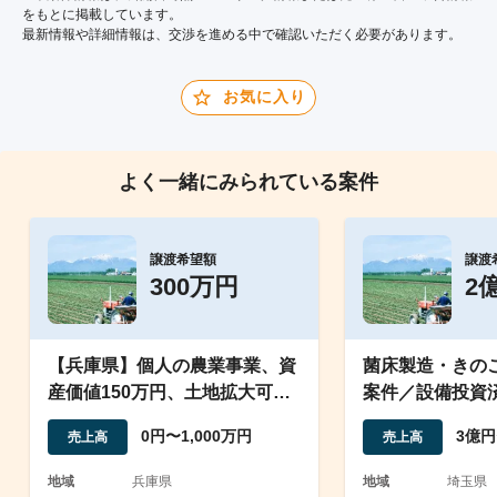
をもとに掲載しています。
最新情報や詳細情報は、交渉を進める中で確認いただく必要があります。
お気に入り
よく一緒にみられている案件
譲渡希望額
譲渡
300万円
2
【兵庫県】個人の農業事業、資
菌床製造・きの
産価値150万円、土地拡大可能
案件／設備投資
で黒字化の可能性あり
／外販強化フェ
0円〜1,000万円
3億円
売上高
売上高
地域
兵庫県
地域
埼玉県