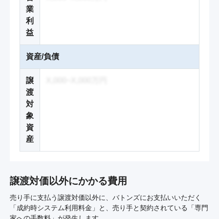
業
利
益
資産/負債
譲
X,000~X,000万円
渡
対
象
資
産
譲渡対価以外にかかる費用
売り手に支払う譲渡対価以外に、バトンズにお支払いいただく
「成約時システム利用料金」と、売り手と契約されている「専門
家への手数料」が発生します。