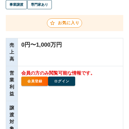
事業譲渡
専門家あり
お気に入り
0円〜1,000万円
売
上
高
営
会員の方のみ閲覧可能な情報です。
業
会員登録
ログイン
利
益
譲
渡
対
象