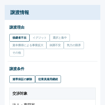
譲渡情報
譲渡理由
後継者不在
イグジット
選択と集中
資本獲得による事業拡大
体調不安
気力の限界
その他
譲渡条件
連帯保証の解除
従業員雇用継続
交渉対象
法人・専門家