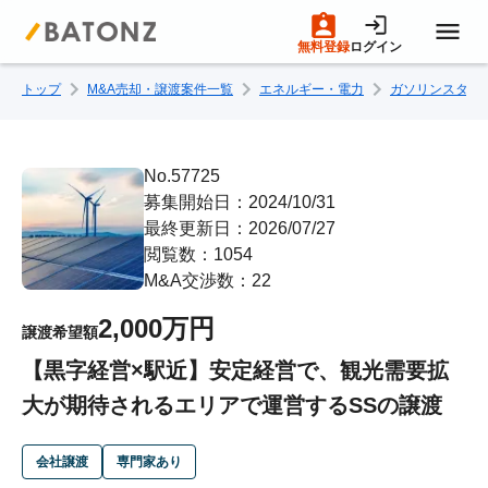
無料登録
ログイン
トップ
M&A売却・譲渡案件一覧
エネルギー・電力
ガソリンスタン
トップページ
M&A案件一覧
No.57725
募集開始日：2024/10/31
最終更新日：2026/07/27
売りたい方へ
閲覧数：1054
M&A交渉数：22
買いたい方へ
2,000万円
譲渡希望額
【黒字経営×駅近】安定経営で、観光需要拡
成約事例
大が期待されるエリアで運営するSSの譲渡
M&A専門家の方へ
会社譲渡
専門家あり