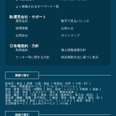
よく検索されるキーワード一覧
運営会社・サポート
運営会社
数字で見るバトンズ
採用情報
お知らせ
お問合せ
サイトマップ
各種規約・方針
利用規約
個人情報保護方針
クッキー等に関する方針
特定商取引法に基づく表示
業種で探す
飲食店・食品
医療・介護・福祉
医薬品・化学
小売・EC
IT・Web・情報通信サービス
アパレル・ファッション
家具・家電・日用品・消費財
旅行・娯楽・レジャー
不動産
金融
広告・出版・放送
エネルギー・電力
農林水産業
建築・建設・土木・工事
製造・加工業（素材加工・加工品・部品）
製造業（機械・電機・電子部品）
輸送・運送・海運・物流
商社・卸
産廃・再生資源
美容・セルフケア・フィットネス
教育・保育
生活関連サービス
法人向けサービス
その他
地域で探す