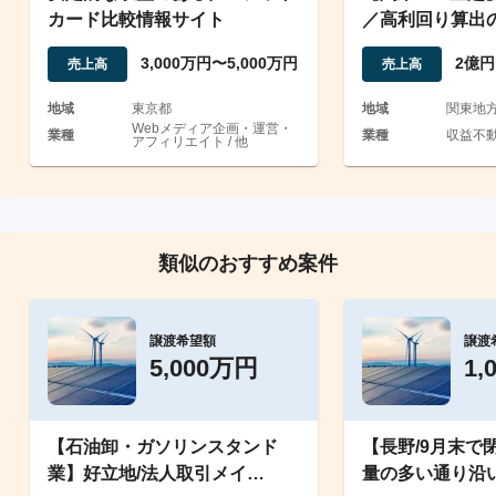
カード比較情報サイト
／高利回り算出
定収益案件
3,000万円〜5,000万円
2億円
売上高
売上高
地域
東京都
地域
関東地
Webメディア企画・運営・
業種
業種
収益不
アフィリエイト / 他
類似のおすすめ案件
譲渡希望額
譲渡
5,000万円
1,
【石油卸・ガソリンスタンド
【長野/9月末で
業】好立地/法人取引メイ
量の多い通り沿