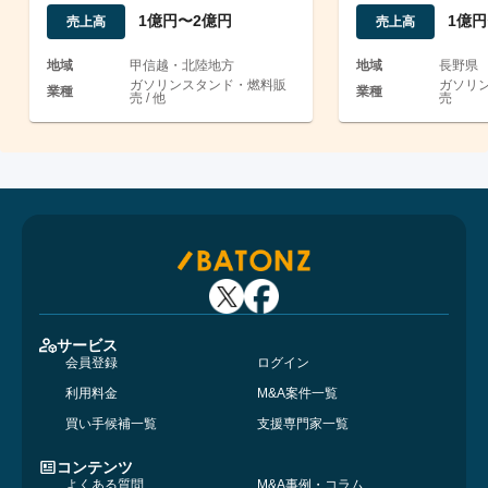
ン/EBITDA2,000万超
ンスタンド
1億円〜2億円
1億円
売上高
売上高
地域
甲信越・北陸地方
地域
長野県
ガソリンスタンド・燃料販
ガソリ
業種
業種
売 / 他
売
サービス
会員登録
ログイン
利用料金
M&A案件一覧
買い手候補一覧
支援専門家一覧
コンテンツ
よくある質問
M&A事例・コラム