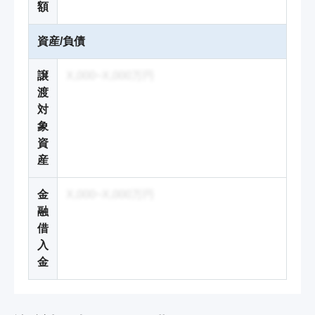
額
資産/負債
譲
X,000~X,000万円
渡
対
象
資
産
金
X,000~X,000万円
融
借
入
金