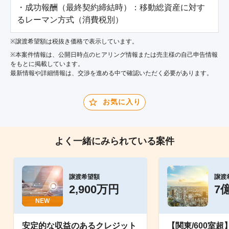
・成功報酬（最終契約締結時）：移動総資産に対す
るレーマン方式（消費税別）
※譲渡希望額は税抜き価格で表示しています。
※本案件情報は、公開日時点のヒアリング情報または売主様の自己申告情報
をもとに掲載しています。
最新情報や詳細情報は、交渉を進める中で確認いただく必要があります。
お気に入り
よく一緒にみられている案件
譲渡希望額
譲渡
2,900万円
7
NEW
安定的な収益のあるクレジット
【関東/600室