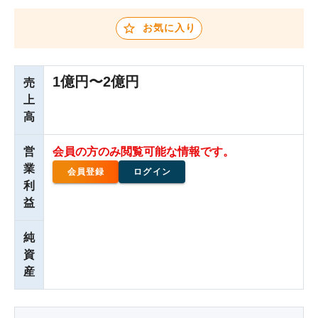
お気に入り
1億円〜2億円
売
上
高
営
会員の方のみ閲覧可能な情報です。
業
会員登録
ログイン
利
益
純
資
産