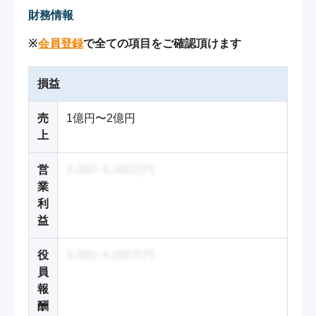
財務情報
※
会員登録
で全ての項目をご確認頂けます
損益
売
1億円〜2億円
上
営
X,000~X,000万円
業
利
益
役
X,000~X,000万円
員
報
酬