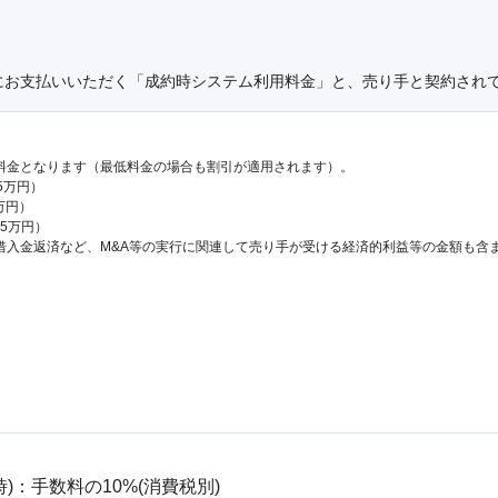
にお支払いいただく「成約時システム利用料金」と、売り手と契約され
料金となります（最低料金の場合も割引が適用されます）。
.5万円）
万円）
65万円）
借入金返済など、M&A等の実行に関連して売り手が受ける経済的利益等の金額も含
：手数料の10%(消費税別)
