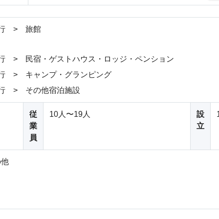
行 > 旅館
行 > 民宿・ゲストハウス・ロッジ・ペンション
行 > キャンプ・グランピング
行 > その他宿泊施設
従
10人〜19人
設
業
立
員
の他