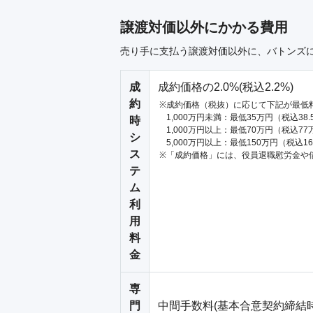
譲渡対価以外にかかる費用
売り手に支払う譲渡対価以外に、バトンズ
成
成約価格の2.0%(税込2.2%)
約
成約価格（税抜）に応じて下記が最低
1,000万円未満：最低35万円（税込38
時
1,000万円以上：最低70万円（税込77
シ
5,000万円以上：最低150万円（税込1
ス
「成約価格」には、役員退職慰労金や
テ
ム
利
用
料
金
専
門
中間手数料(基本合意契約締結時)