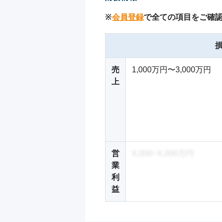
※
会員登録
で全ての項目をご確
売
1,000万円〜3,000万円
上
営
X,000~X,000万円
業
利
益