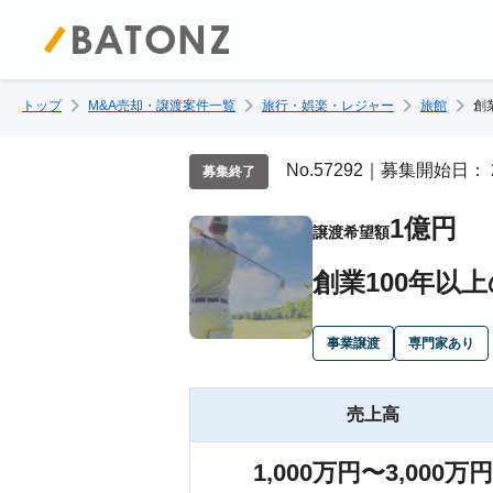
トップ
M&A売却・譲渡案件一覧
旅行・娯楽・レジャー
旅館
創
No.57292｜募集開始日： 
募集終了
1億円
譲渡希望額
創業100年以
事業譲渡
専門家あり
売上高
1,000万円〜3,000万円