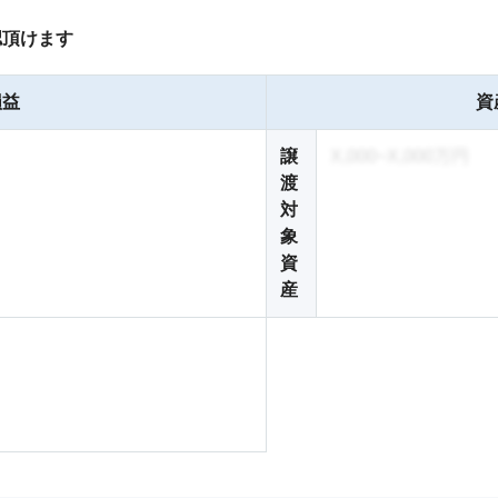
認頂けます
損益
資
譲
X,000~X,000万円
渡
対
象
資
産