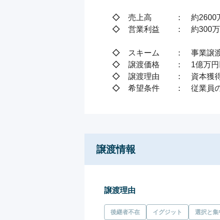
　◇　売上高　　　：　約2600万
　◇　営業利益　　：　約300万
　◇　スキーム　　：　事業譲渡
　◇　譲渡価格　　：　1億万円以
　◇　譲渡理由　　：　資本獲得
　◇　希望条件　　：　従業員
譲渡情報
譲渡理由
後継者不在
イグジット
選択と集