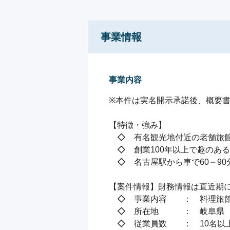
事業情報
事業内容
※本件は実名開示承諾後、概要書
【特徴・強み】

　◇　有名観光地付近の老舗旅館
　◇　創業100年以上で趣のある
　◇　名古屋駅から車で60～90
【案件情報】財務情報は直近期に
　◇　事業内容　　：　料理旅館
　◇　所在地　　　：　岐阜県

　◇　従業員数　　：　10名以上