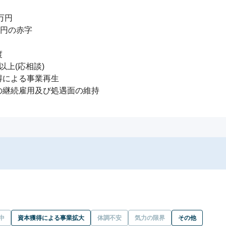
円

円の赤字



上(応相談)

による事業再生

の継続雇用及び処遇面の維持
中
資本獲得による事業拡大
体調不安
気力の限界
その他