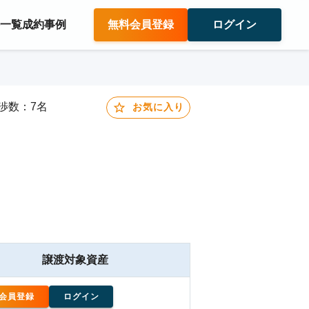
件一覧
成約事例
無料会員登録
ログイン
交渉数：7名
お気に入り
譲渡対象資産
会員登録
ログイン