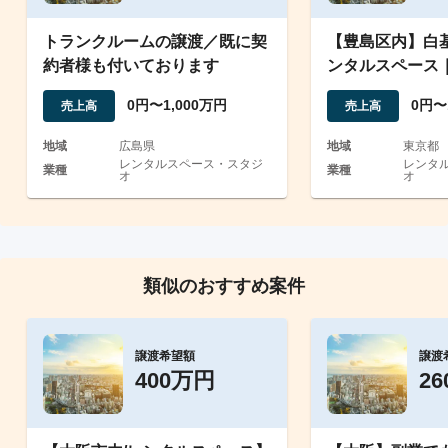
トランクルームの譲渡／既に契
【豊島区内】白
約者様も付いております
ンタルスペース
ィ多目的運営
0円〜1,000万円
0円〜
売上高
売上高
地域
広島県
地域
東京都
レンタルスペース・スタジ
レンタ
業種
業種
オ
オ
類似のおすすめ案件
譲渡希望額
譲渡
400万円
2