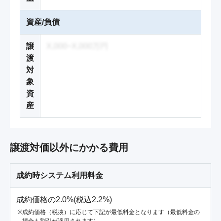
資産/負債
譲
X,000~X,000万円
渡
対
象
資
産
譲渡対価以外にかかる費用
成約時システム利用料金
成約価格の2.0%(税込2.2%)
成約価格（税抜）に応じて下記が最低料金となります（最低料金の