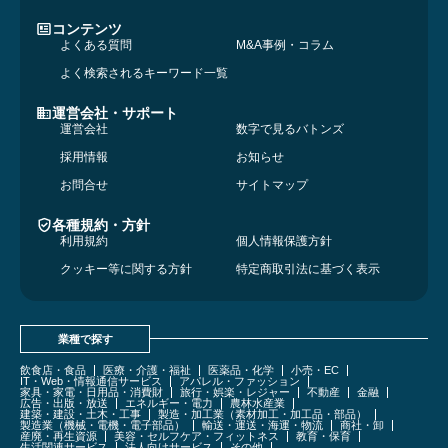
コンテンツ
よくある質問
M&A事例・コラム
よく検索されるキーワード一覧
運営会社・サポート
運営会社
数字で見るバトンズ
採用情報
お知らせ
お問合せ
サイトマップ
各種規約・方針
利用規約
個人情報保護方針
クッキー等に関する方針
特定商取引法に基づく表示
業種で探す
飲食店・食品
医療・介護・福祉
医薬品・化学
小売・EC
IT・Web・情報通信サービス
アパレル・ファッション
家具・家電・日用品・消費財
旅行・娯楽・レジャー
不動産
金融
広告・出版・放送
エネルギー・電力
農林水産業
建築・建設・土木・工事
製造・加工業（素材加工・加工品・部品）
製造業（機械・電機・電子部品）
輸送・運送・海運・物流
商社・卸
産廃・再生資源
美容・セルフケア・フィットネス
教育・保育
生活関連サービス
法人向けサービス
その他