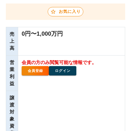
お気に入り
0円〜1,000万円
売
上
高
営
会員の方のみ閲覧可能な情報です。
業
会員登録
ログイン
利
益
譲
渡
対
象
資