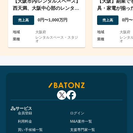
【大阪市内/レンタルスペース】
【大阪】副業で
西天満、大阪中心部のレンタル
具・家電が揃っ
スペース4室
ース事業の譲渡
0円〜1,000万円
0円〜
売上高
売上高
地域
大阪府
地域
大阪府
レンタルスペース・スタジ
レンタ
業種
業種
オ
オ
サービス
会員登録
ログイン
利用料金
M&A案件一覧
買い手候補一覧
支援専門家一覧