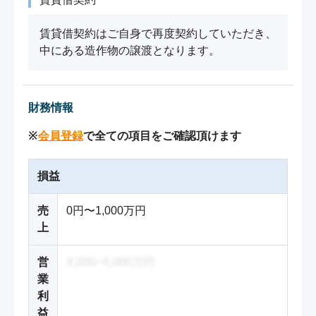
賃貸借契約はご自身で再度契約していただき、
中にある造作物の譲渡となります。
財務情報
※
会員登録
で全ての項目をご確認頂けます
損益
売
0円〜1,000万円
上
営
X,000~X,000万円
業
利
益