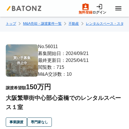
無料登録
ログイン
トップ
M&A売却・譲渡案件一覧
不動産
レンタルスペース・スタジ
トップページ
M&A案件一覧
No.56011
募集開始日：2024/09/21
買い手募集

最終更新日：2025/04/11
売りたい方へ
停止中
閲覧数：715
M&A交渉数：10
買いたい方へ
150万円
譲渡希望額
大阪繁華街中心部心斎橋でのレンタルスペー
成約事例
ス１室
M&A専門家の方へ
事業譲渡
専門家なし