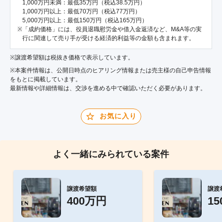
1,000万円未満：最低35万円（税込38.5万円）
1,000万円以上：最低70万円（税込77万円）
5,000万円以上：最低150万円（税込165万円）
「成約価格」には、役員退職慰労金や借入金返済など、M&A等の実
行に関連して売り手が受ける経済的利益等の金額も含まれます。
※譲渡希望額は税抜き価格で表示しています。
※本案件情報は、公開日時点のヒアリング情報または売主様の自己申告情報
をもとに掲載しています。
最新情報や詳細情報は、交渉を進める中で確認いただく必要があります。
お気に入り
よく一緒にみられている案件
譲渡希望額
譲渡
400万円
1