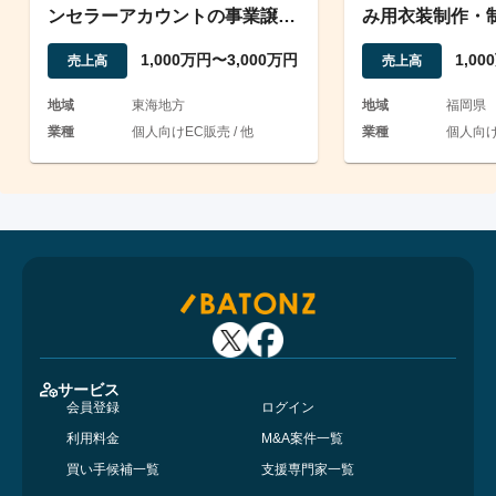
ンセラーアカウントの事業譲渡/
み用衣装制作・
引継ぎ後即営業可能
連のEC事業の
1,000万円〜3,000万円
1,0
売上高
売上高
地域
東海地方
地域
福岡県
業種
個人向けEC販売 / 他
業種
個人向け
サービス
会員登録
ログイン
利用料金
M&A案件一覧
買い手候補一覧
支援専門家一覧