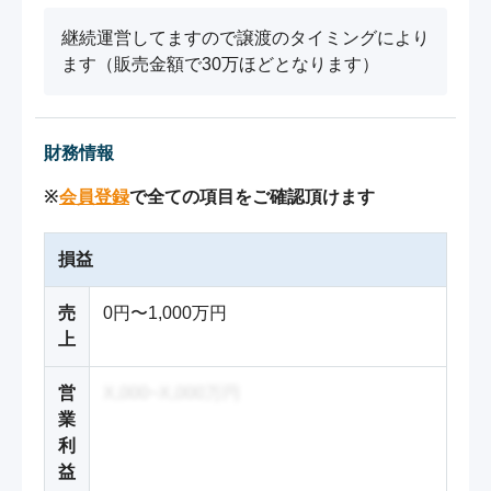
継続運営してますので譲渡のタイミングにより
ます（販売金額で30万ほどとなります）
財務情報
※
会員登録
で全ての項目をご確認頂けます
損益
売
0円〜1,000万円
上
営
X,000~X,000万円
業
利
益