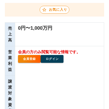
お気に入り
0円〜1,000万円
売
上
高
営
会員の方のみ閲覧可能な情報です。
業
会員登録
ログイン
利
益
譲
渡
対
象
資