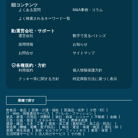
コンテンツ
よくある質問
M&A事例・コラム
よく検索されるキーワード一覧
運営会社・サポート
運営会社
数字で見るバトンズ
採用情報
お知らせ
お問合せ
サイトマップ
各種規約・方針
利用規約
個人情報保護方針
クッキー等に関する方針
特定商取引法に基づく表示
業種で探す
飲食店・食品
医療・介護・福祉
医薬品・化学
小売・EC
IT・Web・情報通信サービス
アパレル・ファッション
家具・家電・日用品・消費財
旅行・娯楽・レジャー
不動産
金融
広告・出版・放送
エネルギー・電力
農林水産業
建築・建設・土木・工事
製造・加工業（素材加工・加工品・部品）
製造業（機械・電機・電子部品）
輸送・運送・海運・物流
商社・卸
産廃・再生資源
美容・セルフケア・フィットネス
教育・保育
生活関連サービス
法人向けサービス
その他