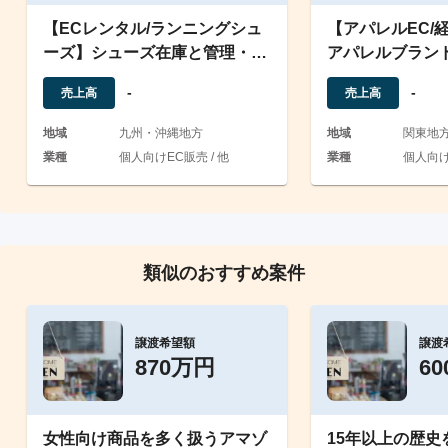
【ECレンタル/ランニングシュ
【アパレルEC/
ーズ】シューズ在庫と管理・配
アパレルブラン
送元の引継ぎ可
と在庫・製造元
-
-
売上高
売上高
地域
九州・沖縄地方
地域
関東地
業種
個人向けEC販売 / 他
業種
個人向け
類似のおすすめ案件
譲渡希望額
譲渡
870万円
6
女性向け商品を多く扱うアマゾ
15年以上の歴史