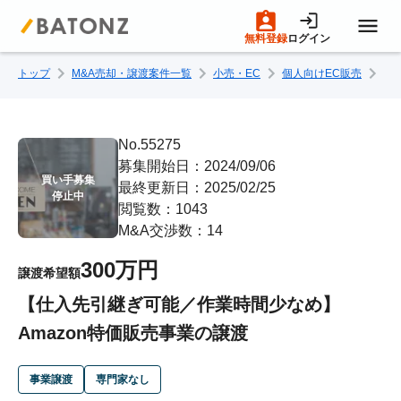
無料登録
ログイン
トップ
M&A売却・譲渡案件一覧
小売・EC
個人向けEC販売
【
トップページ
M&A案件一覧
No.55275
募集開始日：2024/09/06
買い手募集

最終更新日：2025/02/25
売りたい方へ
停止中
閲覧数：1043
M&A交渉数：14
買いたい方へ
300万円
譲渡希望額
【仕入先引継ぎ可能／作業時間少なめ】
成約事例
Amazon特価販売事業の譲渡
M&A専門家の方へ
事業譲渡
専門家なし