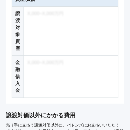
譲
X,000~X,000万円
渡
対
象
資
産
金
X,000~X,000万円
融
借
入
金
譲渡対価以外にかかる費用
売り手に支払う譲渡対価以外に、バトンズにお支払いいただく