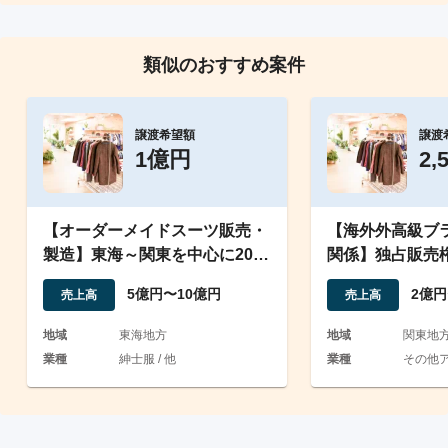
類似のおすすめ案件
譲渡希望額
譲渡
1億円
2,
【オーダーメイドスーツ販売・
【海外外高級ブ
製造】東海～関東を中心に20店
関係】独占販売
舗以上展開
競争力を持つア
5億円〜10億円
2億円
売上高
売上高
地域
東海地方
地域
関東地
業種
紳士服 / 他
業種
その他