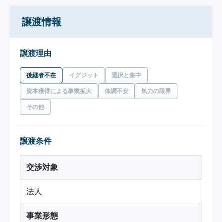
譲渡情報
譲渡理由
後継者不在
イグジット
選択と集中
資本獲得による事業拡大
体調不安
気力の限界
その他
譲渡条件
交渉対象
法人
事業形態