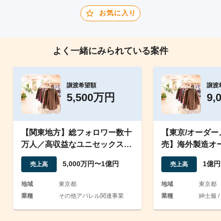
お気に入り
よく一緒にみられている案件
譲渡希望額
譲渡
5,500万円
9,
【関東地方】総フォロワー数十
【東京/オーダ
万人／高収益なユニセックスア
売】海外製造オ
パレルＥＣブランド事業
シャツをオンラ
5,000万円〜1億円
1億円
売上高
売上高
地域
東京都
地域
東京都
業種
その他アパレル関連事業
業種
紳士服 /