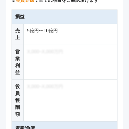
※
会員登録
で全ての項目をご確認頂けます
損益
売
5億円〜10億円
上
営
X,000~X,000万円
業
利
益
役
X,000~X,000万円
員
報
酬
額
資産/負債