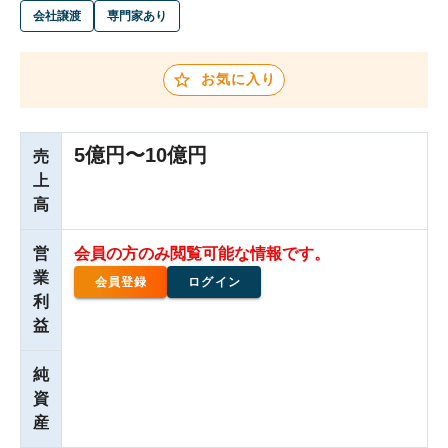
会社譲渡
専門家あり
お気に入り
5億円〜10億円
売
上
高
営
会員の方のみ閲覧可能な情報です。
業
会員登録
ログイン
利
益
純
資
産