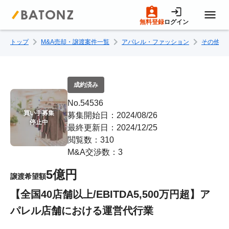
無料登録
ログイン
トップ
M&A売却・譲渡案件一覧
アパレル・ファッション
その他ア
トップページ
M&A案件一覧
成約済み
No.54536
売りたい方へ
買い手募集

募集開始日：2024/08/26
停止中
最終更新日：2024/12/25
閲覧数：310
買いたい方へ
M&A交渉数：3
5億円
譲渡希望額
成約事例
【全国40店舗以上/EBITDA5,500万円超】ア
パレル店舗における運営代行業
M&A専門家の方へ