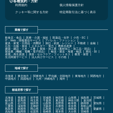
各種規約・方針
利用規約
個人情報保護方針
クッキー等に関する方針
特定商取引法に基づく表示
業種で探す
飲食店・食品
医療・介護・福祉
医薬品・化学
小売・EC
IT・Web・情報通信サービス
アパレル・ファッション
家具・家電・日用品・消費財
旅行・娯楽・レジャー
不動産
金融
広告・出版・放送
エネルギー・電力
農林水産業
建築・建設・土木・工事
製造・加工業（素材加工・加工品・部品）
製造業（機械・電機・電子部品）
輸送・運送・海運・物流
商社・卸
産廃・再生資源
美容・セルフケア・フィットネス
教育・保育
生活関連サービス
法人向けサービス
その他
地域で探す
北海道
東北地方
関東地方
甲信越・北陸地方
東海地方
関西地方
中国地方
四国地方
九州・沖縄地方
海外
都道府県で探す
北海道
青森県
岩手県
宮城県
秋田県
山形県
福島県
茨城県
栃木県
群馬県
埼玉県
千葉県
東京都
神奈川県
新潟県
富山県
石川県
福井県
山梨県
長野県
岐阜県
静岡県
愛知県
三重県
滋賀県
京都府
大阪府
兵庫県
奈良県
和歌山県
鳥取県
島根県
岡山県
広島県
山口県
徳島県
香川県
愛媛県
高知県
福岡県
佐賀県
長崎県
熊本県
大分県
宮崎県