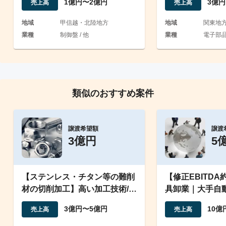
1億円〜2億円
3億円
売上高
売上高
地域
甲信越・北陸地方
地域
関東地
業種
制御盤 / 他
業種
電子部品 
類似のおすすめ案件
譲渡希望額
譲渡
3億円
5
【ステンレス・チタン等の難削
【修正EBITDA
材の切削加工】高い加工技術/熟
具卸業｜大手自
練技術者多数/業歴長い
の強固な取引基
3億円〜5億円
10億
売上高
売上高