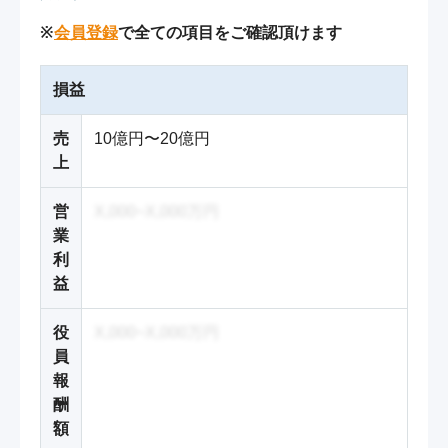
※
会員登録
で全ての項目をご確認頂けます
損益
売
10億円〜20億円
上
営
X,000~X,000万円
業
利
益
役
X,000~X,000万円
員
報
酬
額