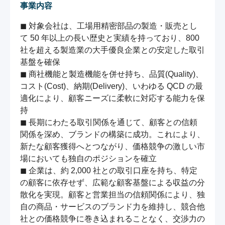
事業内容
◼ 対象会社は、工場用精密部品の製造・販売とし
て 50 年以上の長い歴史と実績を持っており、800 
社を超える製造業の大手優良企業との安定した取引
基盤を確保

◼ 商社機能と製造機能を併せ持ち、品質(Quality)、
コスト(Cost)、納期(Delivery)、いわゆる QCD の最
適化により、顧客ニーズに柔軟に対応する能力を保
持

◼ 長期にわたる取引関係を通じて、顧客との信頼
関係を深め、ブランドの構築に成功。これにより、
新たな顧客獲得へとつながり、価格競争の激しい市
場においても独自のポジションを確立

◼ 企業は、約 2,000 社との取引口座を持ち、特定
の顧客に依存せず、広範な顧客基盤による収益の分
散化を実現。顧客と営業担当の信頼関係により、独
自の商品・サービスのブランド力を維持し、競合他
社との価格競争に巻き込まれることなく、交渉力の