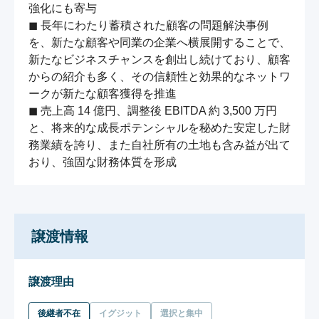
強化にも寄与

◼ 長年にわたり蓄積された顧客の問題解決事例
を、新たな顧客や同業の企業へ横展開することで、
新たなビジネスチャンスを創出し続けており、顧客
からの紹介も多く、その信頼性と効果的なネットワ
ークが新たな顧客獲得を推進

◼ 売上高 14 億円、調整後 EBITDA 約 3,500 万円
と、将来的な成長ポテンシャルを秘めた安定した財
務業績を誇り、また自社所有の土地も含み益が出て
おり、強固な財務体質を形成
譲渡情報
譲渡理由
後継者不在
イグジット
選択と集中