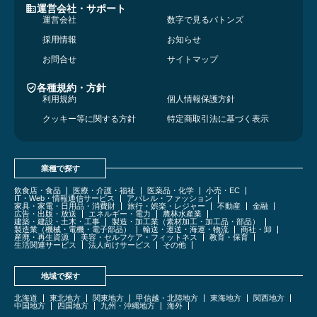
運営会社・サポート
運営会社
数字で見るバトンズ
採用情報
お知らせ
お問合せ
サイトマップ
各種規約・方針
利用規約
個人情報保護方針
クッキー等に関する方針
特定商取引法に基づく表示
業種で探す
飲食店・食品
医療・介護・福祉
医薬品・化学
小売・EC
IT・Web・情報通信サービス
アパレル・ファッション
家具・家電・日用品・消費財
旅行・娯楽・レジャー
不動産
金融
広告・出版・放送
エネルギー・電力
農林水産業
建築・建設・土木・工事
製造・加工業（素材加工・加工品・部品）
製造業（機械・電機・電子部品）
輸送・運送・海運・物流
商社・卸
産廃・再生資源
美容・セルフケア・フィットネス
教育・保育
生活関連サービス
法人向けサービス
その他
地域で探す
北海道
東北地方
関東地方
甲信越・北陸地方
東海地方
関西地方
中国地方
四国地方
九州・沖縄地方
海外