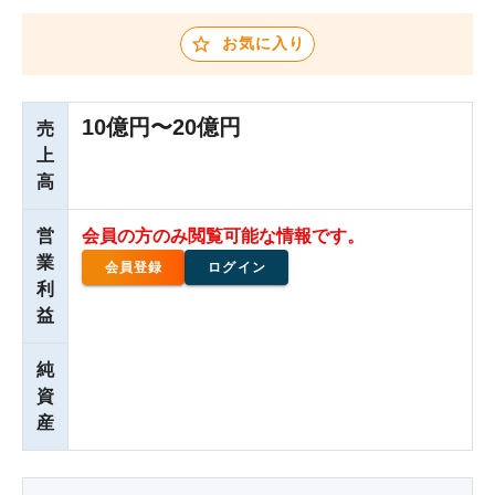
お気に入り
10億円〜20億円
売
上
高
営
会員の方のみ閲覧可能な情報です。
業
会員登録
ログイン
利
益
純
資
産