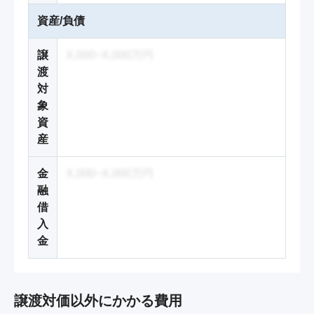
資産/負債
譲
X,000~X,000万円
渡
対
象
資
産
金
X,000~X,000万円
融
借
入
金
譲渡対価以外にかかる費用