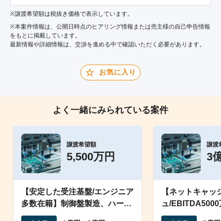
※譲渡希望額は税抜き価格で表示しています。
※本案件情報は、公開日時点のヒアリング情報または売主様の自己申告情報
をもとに掲載しています。
最新情報や詳細情報は、交渉を進める中で確認いただく必要があります。
お気に入り
よく一緒にみられている案件
譲渡希望額
譲渡
5,500万円
3
【安定した受注基盤/エンジニア
【ネットキャッ
多数在籍】制御盤製造、ハーネ
ュ/EBITDA50
ス加工業の運営
ント基板の実装