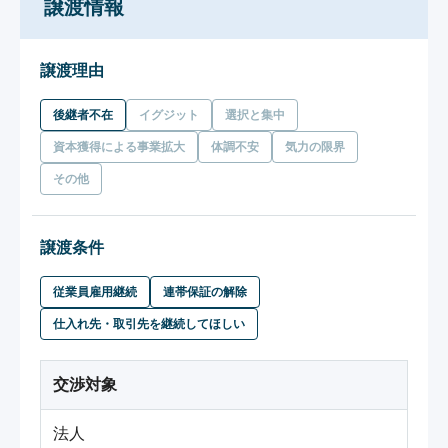
譲渡情報
譲渡理由
後継者不在
イグジット
選択と集中
資本獲得による事業拡大
体調不安
気力の限界
その他
譲渡条件
従業員雇用継続
連帯保証の解除
仕入れ先・取引先を継続してほしい
交渉対象
法人