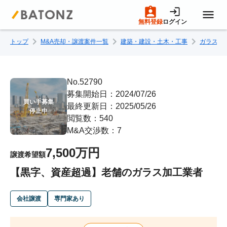
無料登録
ログイン
トップ
M&A売却・譲渡案件一覧
建築・建設・土木・工事
ガラス・
トップページ
M&A案件一覧
No.52790
募集開始日：2024/07/26
買い手募集

最終更新日：2025/05/26
売りたい方へ
停止中
閲覧数：540
M&A交渉数：7
買いたい方へ
7,500万円
譲渡希望額
【黒字、資産超過】老舗のガラス加工業者
成約事例
会社譲渡
専門家あり
M&A専門家の方へ