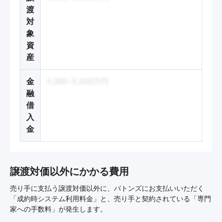
渡
対
象
資
産
金
X,000~X,000万円
融
借
入
金
譲渡対価以外にかかる費用
売り手に支払う譲渡対価以外に、バトンズにお支払いいただく
「成約時システム利用料金」と、売り手と契約されている「専門
家への手数料」が発生します。