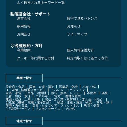
よく検索されるキーワード一覧
運営会社・サポート
運営会社
数字で見るバトンズ
採用情報
お知らせ
お問合せ
サイトマップ
各種規約・方針
利用規約
個人情報保護方針
クッキー等に関する方針
特定商取引法に基づく表示
業種で探す
飲食店・食品
医療・介護・福祉
医薬品・化学
小売・EC
IT・Web・情報通信サービス
アパレル・ファッション
家具・家電・日用品・消費財
旅行・娯楽・レジャー
不動産
金融
広告・出版・放送
エネルギー・電力
農林水産業
建築・建設・土木・工事
製造・加工業（素材加工・加工品・部品）
製造業（機械・電機・電子部品）
輸送・運送・海運・物流
商社・卸
産廃・再生資源
美容・セルフケア・フィットネス
教育・保育
生活関連サービス
法人向けサービス
その他
地域で探す