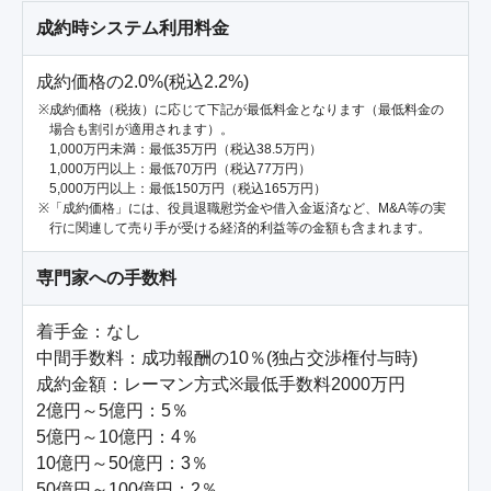
成約時システム利用料金
成約価格の2.0%(税込2.2%)
成約価格（税抜）に応じて下記が最低料金となります（最低料金の
場合も割引が適用されます）。
1,000万円未満：最低35万円（税込38.5万円）
1,000万円以上：最低70万円（税込77万円）
5,000万円以上：最低150万円（税込165万円）
「成約価格」には、役員退職慰労金や借入金返済など、M&A等の実
行に関連して売り手が受ける経済的利益等の金額も含まれます。
専門家への手数料
着手金：なし

中間手数料：成功報酬の10％(独占交渉権付与時)

成約金額：レーマン方式※最低手数料2000万円

2億円～5億円：5％

5億円～10億円：4％

10億円～50億円：3％

50億円～100億円：2％
