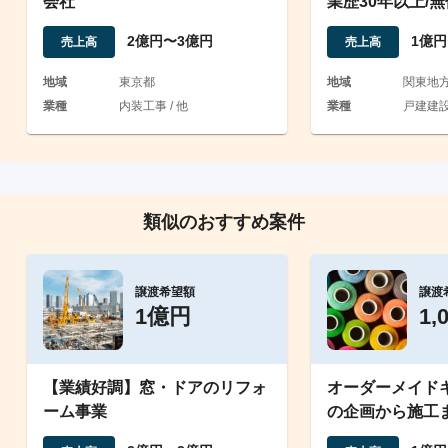
会社
業歴30年以上/
で自然素材住宅
2億円〜3億円
1億円
売上高
売上高
地域
東京都
地域
関東地
業種
内装工事 / 他
業種
戸建建設 
類似のおすすめ案件
譲渡希望額
譲渡
1億円
1,
【業績好調】窓・ドアのリフォ
オーダーメイド
ーム事業
の企画から施工
能な製造会社