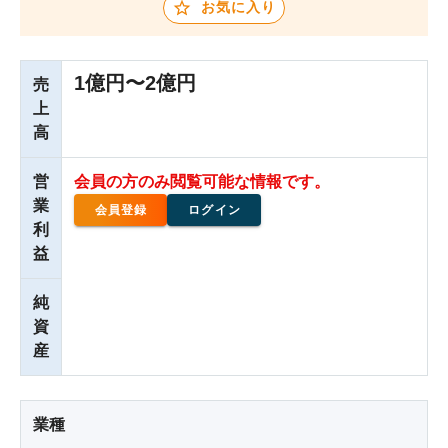
お気に入り
1億円〜2億円
売
上
高
営
会員の方のみ閲覧可能な情報です。
業
会員登録
ログイン
利
益
純
資
産
業種