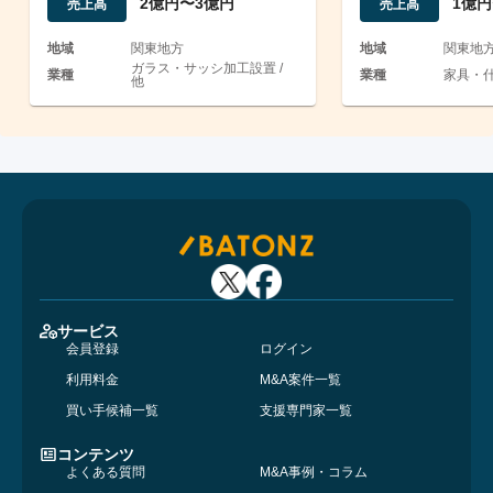
2億円〜3億円
1億円
売上高
売上高
地域
関東地方
地域
関東地
ガラス・サッシ加工設置 /
業種
業種
家具・什
他
サービス
会員登録
ログイン
利用料金
M&A案件一覧
買い手候補一覧
支援専門家一覧
コンテンツ
よくある質問
M&A事例・コラム