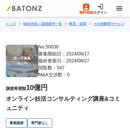
無料登録
ログイン
トップ
M&A売却・譲渡案件一覧
教育・保育
その他教育サービス
トップページ
M&A案件一覧
No.50036
募集開始日：2024/06/17
買い手募集

最終更新日：2024/06/27
売りたい方へ
停止中
閲覧数：547
M&A交渉数：0
買いたい方へ
10億円
譲渡希望額
オンライン妊活コンサルティング講座&コミ
成約事例
ュニティ
M&A専門家の方へ
事業譲渡
専門家なし