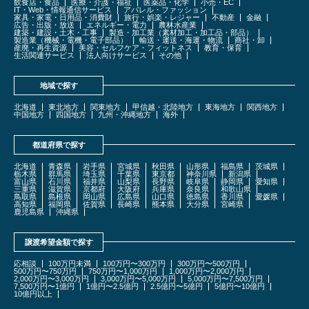
飲食店・食品
医療・介護・福祉
医薬品・化学
小売・EC
IT・Web・情報通信サービス
アパレル・ファッション
家具・家電・日用品・消費財
旅行・娯楽・レジャー
不動産
金融
広告・出版・放送
エネルギー・電力
農林水産業
建築・建設・土木・工事
製造・加工業（素材加工・加工品・部品）
製造業（機械・電機・電子部品）
輸送・運送・海運・物流
商社・卸
産廃・再生資源
美容・セルフケア・フィットネス
教育・保育
生活関連サービス
法人向けサービス
その他
地域で探す
北海道
東北地方
関東地方
甲信越・北陸地方
東海地方
関西地方
中国地方
四国地方
九州・沖縄地方
海外
都道府県で探す
北海道
青森県
岩手県
宮城県
秋田県
山形県
福島県
茨城県
栃木県
群馬県
埼玉県
千葉県
東京都
神奈川県
新潟県
富山県
石川県
福井県
山梨県
長野県
岐阜県
静岡県
愛知県
三重県
滋賀県
京都府
大阪府
兵庫県
奈良県
和歌山県
鳥取県
島根県
岡山県
広島県
山口県
徳島県
香川県
愛媛県
高知県
福岡県
佐賀県
長崎県
熊本県
大分県
宮崎県
鹿児島県
沖縄県
譲渡希望金額で探す
応相談
100万円未満
100万円〜300万円
300万円〜500万円
500万円〜750万円
750万円〜1,000万円
1,000万円〜2,000万円
2,000万円〜3,000万円
3,000万円〜5,000万円
5,000万円〜7,500万円
7,500万円〜1億円
1億円〜2.5億円
2.5億円〜5億円
5億円〜10億円
10億円以上