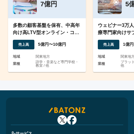
7億円
5
多数の顧客基盤を保有、中高年
ウェビナー3万
向け高LTV型オンライン・コミ
療専門家向けサ
ュニティ
業の譲渡案件
5億円〜10億円
1億円
売上高
売上高
地域
関東地方
地域
関東地
語学・音楽など専門学校・
プラット
業種
業種
教室 / 他
他
サービス