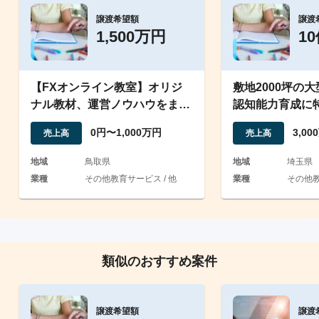
譲渡希望額
譲渡
1,500万円
1
【FXオンライン教室】オリジ
敷地2000坪の
ナル教材、運営ノウハウをまる
認知能力育成に
ごと譲渡
型フリースクー
0円〜1,000万円
3,0
売上高
売上高
地域
鳥取県
地域
埼玉県
業種
その他教育サービス / 他
業種
その他
類似のおすすめ案件
譲渡希望額
譲渡