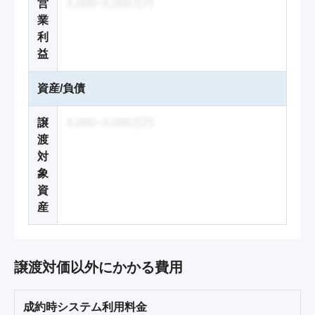
営
X,000~X,000万円
業
利
益
資産/負債
譲
X,000~X,000万円
渡
対
象
資
産
譲渡対価以外にかかる費用
成約時システム利用料金