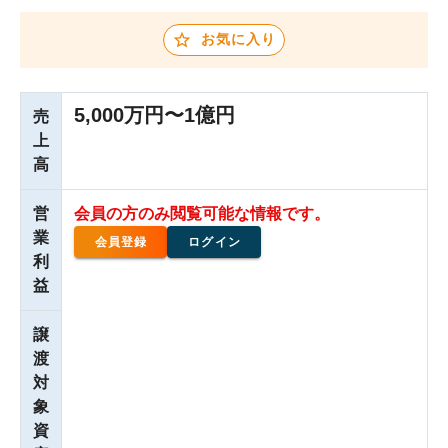
お気に入り
5,000万円〜1億円
売
上
高
営
会員の方のみ閲覧可能な情報です。
業
会員登録
ログイン
利
益
譲
渡
対
象
資