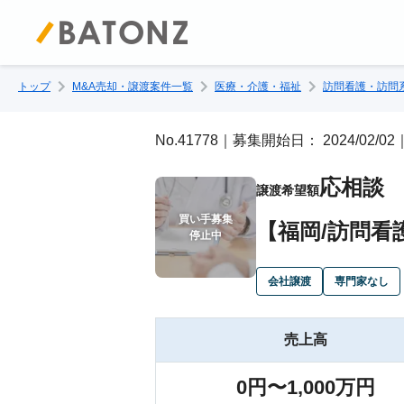
トップ
M&A売却・譲渡案件一覧
医療・介護・福祉
訪問看護・訪問
No.41778｜募集開始日： 2024/02/
応相談
譲渡希望額
買い手募集

【福岡/訪問看
停止中
会社譲渡
専門家なし
売上高
0円〜1,000万円