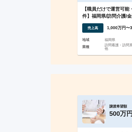
【職員だけで運営可能
件】福岡県/訪問介護/
借入金無し
1,000万円〜
売上高
地域
福岡県
訪問看護・訪問系
業種
他
譲渡希望額
500万