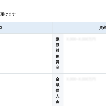
認頂けます
益
資産
譲
X,000~X,000万円
渡
対
象
資
産
金
X,000~X,000万円
融
借
入
金