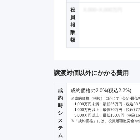
役
X,000~X,000万円
員
報
酬
額
譲渡対価以外にかかる費用
成
成約価格の2.0%(税込2.2%)
約
成約価格（税抜）に応じて下記が最低
1,000万円未満：最低35万円（税込38
時
1,000万円以上：最低70万円（税込77
シ
5,000万円以上：最低150万円（税込1
ス
「成約価格」には、役員退職慰労金や
テ
ム