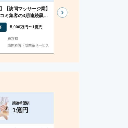
】【訪問マッサージ業】
【山口_訪問介護】認知度の
コミ集客の3期連続黒字
る事業所の法人譲渡
業
5,000万円〜1億円
1,000万円〜3,000
高
売上高
東京都
地域
山口県
訪問看護・訪問系サービス
業種
訪問看護・訪問系サービ
譲渡希望額
譲渡希望額
1億円
300万円