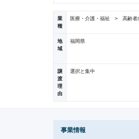
業
医療・介護・福祉 > 高齢者
種
地
福岡県
域
譲
選択と集中
渡
理
由
事業情報