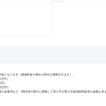
料金となります（最低料金の場合も割引が適用されます）。
.5万円）
万円）
65万円）
借入金返済など、M&A等の実行に関連して売り手が受ける経済的利益等の金額も含