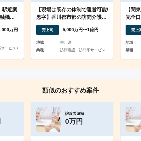
・駅近案
【現場は既存の体制で運営可能/
【関東
金融機関
黒字】香川都市部の訪問介護案
完全口
件
優良企
3,000万円
5,000万円〜1億円
売上高
売上
地域
香川県
地域
サービス /
業種
訪問看護・訪問系サービス
業種
類似のおすすめ案件
譲渡希望額
円
0万円