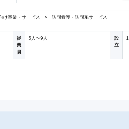
向け事業・サービス > 訪問看護・訪問系サービス
従
5人〜9人
設
業
立
員