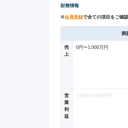
財務情報
※
会員登録
で全ての項目をご確
損
売
0円〜1,000万円
上
営
X,000~X,000万円
業
利
益