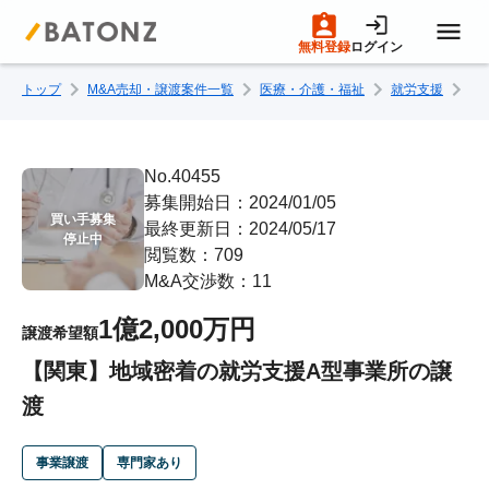
無料登録
ログイン
トップ
M&A売却・譲渡案件一覧
医療・介護・福祉
就労支援
【
トップページ
M&A案件一覧
No.40455
募集開始日：2024/01/05
買い手募集

最終更新日：2024/05/17
売りたい方へ
停止中
閲覧数：709
M&A交渉数：11
買いたい方へ
1億2,000万円
譲渡希望額
【関東】地域密着の就労支援A型事業所の譲
成約事例
渡
M&A専門家の方へ
事業譲渡
専門家あり