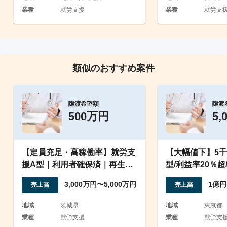
業種
就労支援
業種
就労支
類似のおすすめ案件
譲渡希望額
譲渡
500万円
5,
【定員充足・高稼働率】就労支
【大幅値下】5千
援A型｜利用者確保済｜再生余
型/利益率20％
地あり案件
定員増実現
3,000万円〜5,000万円
1億円
売上高
売上高
地域
茨城県
地域
東京都
業種
就労支援
業種
就労支