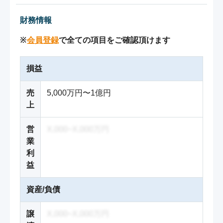
財務情報
※
会員登録
で全ての項目をご確認頂けます
損益
売
5,000万円〜1億円
上
営
X,000~X,000万円
業
利
益
資産/負債
譲
X,000~X,000万円