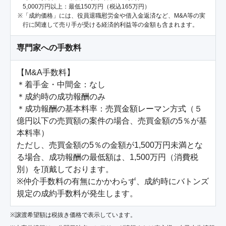
5,000万円以上：最低150万円（税込165万円）
「成約価格」には、役員退職慰労金や借入金返済など、M&A等の実
行に関連して売り手が受ける経済的利益等の金額も含まれます。
専門家への手数料
【M&A手数料】

＊着手金・中間金：なし

＊成約時の成功報酬のみ

＊成功報酬の基本料率：売買金額レーマン方式（５
億円以下の売買額の案件の場合、売買金額の5％が基
本料率）

ただし、売買金額の5％の金額が1,500万円未満とな
る場合、成功報酬の最低額は、1,500万円（消費税
別）を頂戴しております。

※仲介手数料の有無にかかわらず、成約時にバトンズ
規定の成約手数料が発生します。
※譲渡希望額は税抜き価格で表示しています。