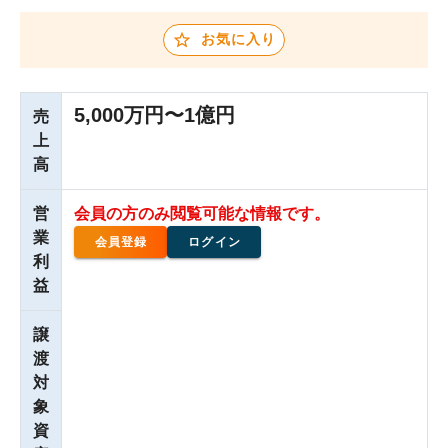
お気に入り
5,000万円〜1億円
売
上
高
営
会員の方のみ閲覧可能な情報です。
業
会員登録
ログイン
利
益
譲
渡
対
象
資