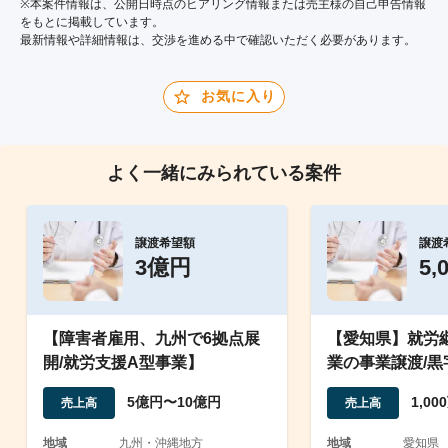
※本案件情報は、公開日時点のヒアリング情報または売主様の自己申告情報
をもとに掲載しています。
最新情報や詳細情報は、交渉を進める中で確認いただく必要があります。
お気に入り
よく一緒にみられている案件
譲渡希望額
譲渡
3億円
5,
【障害者雇用、九州で6拠点展
【愛知県】就労
開/就労支援A型事業】
業の事業譲渡/黒
上
5億円〜10億円
1,0
売上高
売上高
地域
九州・沖縄地方
地域
愛知県