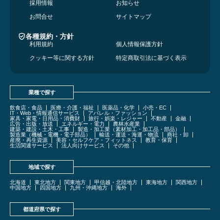
採用情報
お知らせ
お問合せ
サイトマップ
各種規約・方針
利用規約
個人情報保護方針
クッキー等に関する方針
特定商取引法に基づく表示
業種で探す
飲食店・食品
医療・介護・福祉
医薬品・化学
小売・EC
IT・Web・情報通信サービス
アパレル・ファッション
家具・家電・日用品・消費財
旅行・娯楽・レジャー
不動産
金融
広告・出版・放送
エネルギー・電力
農林水産業
建築・建設・土木・工事
製造・加工業（素材加工・加工品・部品）
製造業（機械・電機・電子部品）
輸送・運送・海運・物流
商社・卸
産廃・再生資源
美容・セルフケア・フィットネス
教育・保育
生活関連サービス
法人向けサービス
その他
地域で探す
北海道
東北地方
関東地方
甲信越・北陸地方
東海地方
関西地方
中国地方
四国地方
九州・沖縄地方
海外
都道府県で探す