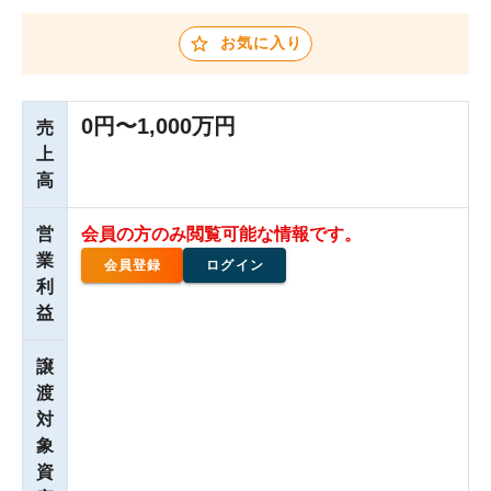
お気に入り
0円〜1,000万円
売
上
高
営
会員の方のみ閲覧可能な情報です。
業
会員登録
ログイン
利
益
譲
渡
対
象
資