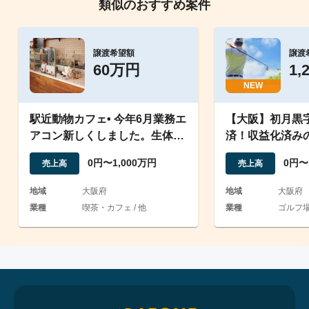
類似のおすすめ案件
譲渡希望額
譲渡
60万円
1,
NEW
駅近動物カフェ• 今年6月業務エ
【大阪】初月黒
アコン新しくしました。生体だ
済！収益化済み
けご相談可。全国
ゴルフスタジオ
0円〜1,000万円
0円〜
売上高
売上高
地域
大阪府
地域
大阪府
業種
喫茶・カフェ / 他
業種
ゴルフ場