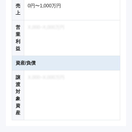
売
0円〜1,000万円
上
営
X,000~X,000万円
業
利
益
資産/負債
譲
X,000~X,000万円
渡
対
象
資
産