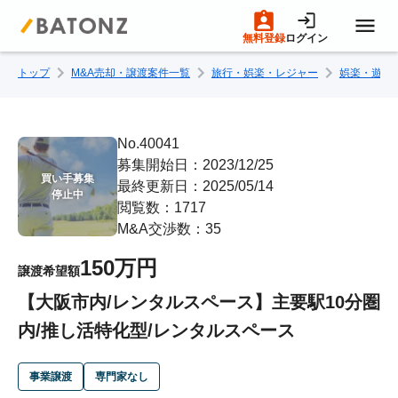
無料登録
ログイン
トップ
M&A売却・譲渡案件一覧
旅行・娯楽・レジャー
娯楽・遊技
トップページ
M&A案件一覧
No.40041
募集開始日：2023/12/25
買い手募集

最終更新日：2025/05/14
売りたい方へ
停止中
閲覧数：1717
M&A交渉数：35
買いたい方へ
150万円
譲渡希望額
【大阪市内/レンタルスペース】主要駅10分圏
成約事例
内/推し活特化型/レンタルスペース
M&A専門家の方へ
事業譲渡
専門家なし