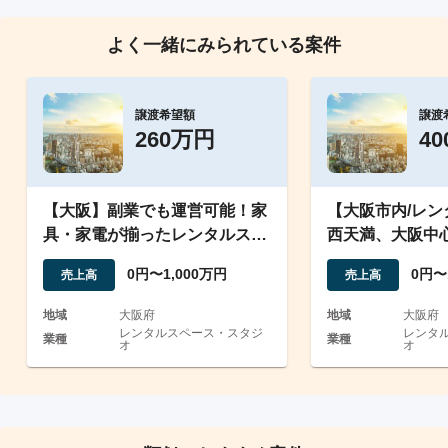
よく一緒にみられている案件
譲渡希望額
譲渡
260万円
4
【大阪】副業でも運営可能！家
【大阪市内/レ
具・家電が揃ったレンタルスペ
西天満、大阪中
ース事業の譲渡！
スペース4室
0円〜1,000万円
0円〜
売上高
売上高
地域
大阪府
地域
大阪府
レンタルスペース・スタジ
レンタ
業種
業種
オ
オ