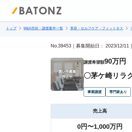
トップ
M&A売却・譲渡案件一覧
美容・セルフケア・フィットネス
No.39453｜募集開始日： 2023/12
90万円
譲渡希望額
買い手募集

〇茅ケ崎リラ
停止中
事業譲渡
専門家あり
売上高
0円〜1,000万円