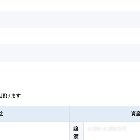
認頂けます
益
資産
譲
X,000~X,000万円
渡