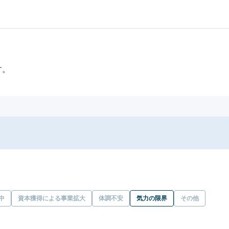
す。
中
資本獲得による事業拡大
体調不安
気力の限界
その他