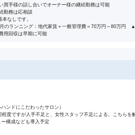
い買手様の話し合いでオーナー様の継続勤務は可能

続勤務は応相談

基本なしです。

円　月のランニング：地代家賃＋一般管理費＝70万円～80万円　▲1
費用回収は早期に可能
ハンドにこだわったサロン）

万円程度ですが人手不足と、女性スタッフ不足による。こちらを
ー構成なども導入予定

．