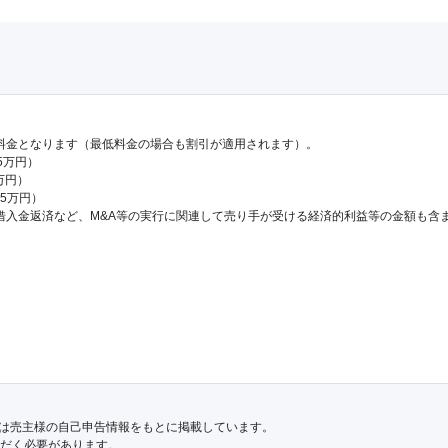
料金となります（最低料金の場合も割引が適用されます）。
.5万円）
万円）
65万円）
借入金返済など、M&A等の実行に関連して売り手が受ける経済的利益等の金額も含
は売主様の自己申告情報をもとに掲載しています。
だく必要があります。