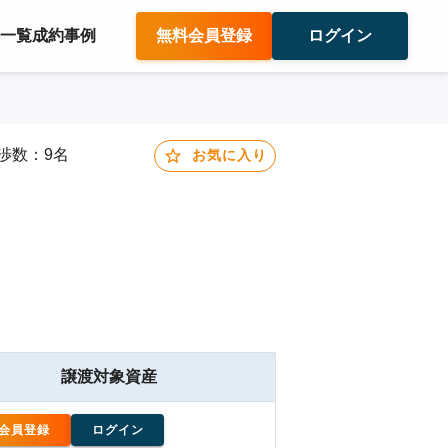
件一覧
成約事例
無料会員登録
ログイン
交渉数：9名
お気に入り
譲渡対象資産
会員登録
ログイン