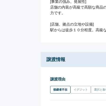
[事業の強み、発展性]

店舗の内装が高級で高額な商品の
力です。

[店舗、拠点の立地や設備]

譲渡情報
譲渡理由
後継者不在
イグジット
選択と集