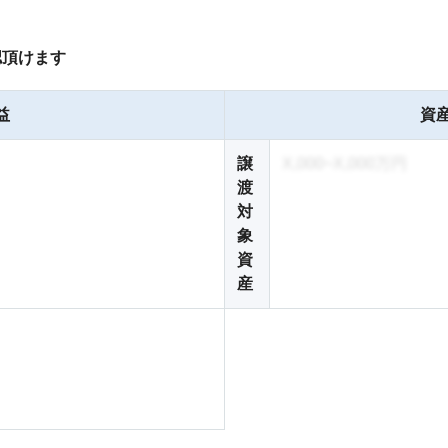
認頂けます
益
資産
譲
X,000~X,000万円
渡
対
象
資
産