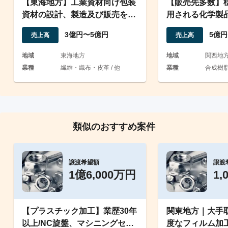
【東海地方】工業資材向け包装
【販売先多数】
資材の設計、製造及び販売を行
用される化学製
う会社の株式譲渡
展開会社
3億円〜5億円
5億円
売上高
売上高
地域
東海地方
地域
関西地
業種
繊維・織布・皮革 / 他
業種
合成樹脂
類似のおすすめ案件
譲渡希望額
譲渡
1億6,000万円
1,
【プラスチック加工】業歴30年
関東地方｜大手
以上/NC旋盤、マシニングセン
度なフィルム加