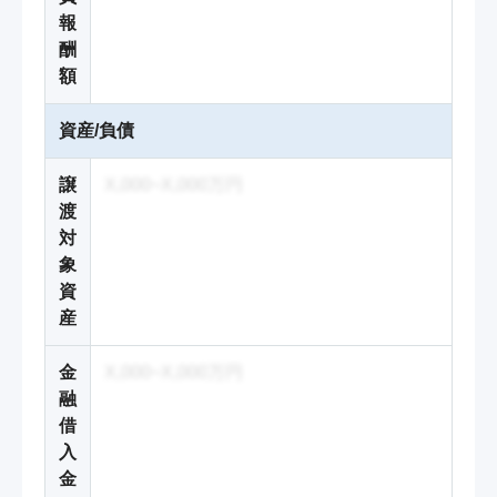
報
酬
額
資産/負債
譲
X,000~X,000万円
渡
対
象
資
産
金
X,000~X,000万円
融
借
入
金