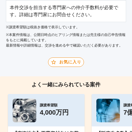
本件交渉を担当する専門家への仲介手数料が必要で
す。詳細は専門家にお問合せください。
※譲渡希望額は税抜き価格で表示しています。
※本案件情報は、公開日時点のヒアリング情報または売主様の自己申告情報
をもとに掲載しています。
最新情報や詳細情報は、交渉を進める中で確認いただく必要があります。
お気に入り
よく一緒にみられている案件
譲渡希望額
譲渡
4,000万円
7