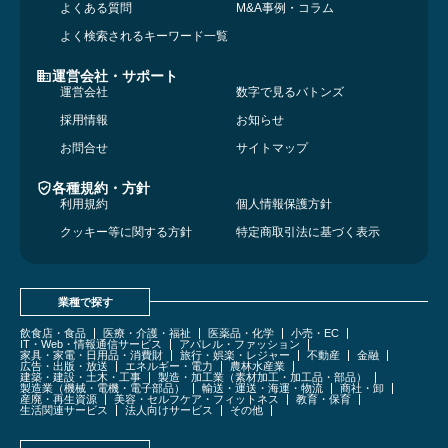
よくある質問
M&A事例・コラム
よく検索されるキーワード一覧
運営会社・サポート
運営会社
数字で見るバトンズ
採用情報
お知らせ
お問合せ
サイトマップ
各種規約・方針
利用規約
個人情報保護方針
クッキー等に関する方針
特定商取引法に基づく表示
業種で探す
飲食店・食品
医療・介護・福祉
医薬品・化学
小売・EC
IT・Web・情報通信サービス
アパレル・ファッション
家具・家電・日用品・消費財
旅行・娯楽・レジャー
不動産
金融
広告・出版・放送
エネルギー・電力
農林水産業
建築・建設・土木・工事
製造・加工業（素材加工・加工品・部品）
製造業（機械・電機・電子部品）
輸送・運送・海運・物流
商社・卸
産廃・再生資源
美容・セルフケア・フィットネス
教育・保育
生活関連サービス
法人向けサービス
その他