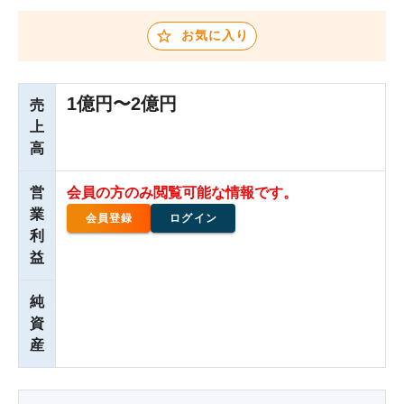
お気に入り
1億円〜2億円
売
上
高
営
会員の方のみ閲覧可能な情報です。
業
会員登録
ログイン
利
益
純
資
産