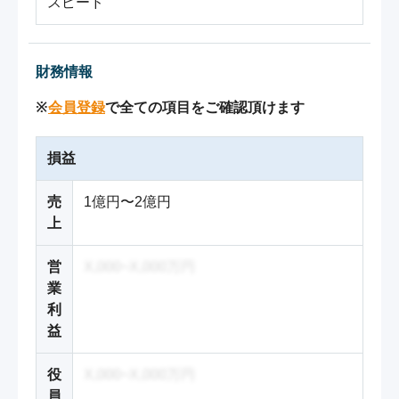
スピード
財務情報
※
会員登録
で全ての項目をご確認頂けます
損益
売
1億円〜2億円
上
営
X,000~X,000万円
業
利
益
役
X,000~X,000万円
員