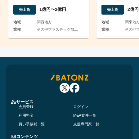
タ保有/切削加工
とする事業承継
1億円〜2億円
2億円
売上高
売上高
地域
関西地方
地域
関東地
業種
その他プラスチック加工
業種
その他
サービス
会員登録
ログイン
利用料金
M&A案件一覧
買い手候補一覧
支援専門家一覧
コンテンツ