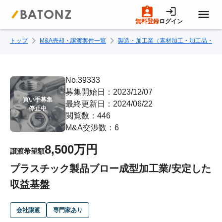
無料登録
ログイン
トップ
M&A売却・譲渡案件一覧
製造・加工業（素材加工・加工品・部
トップページ
M&A案件一覧
No.39333
募集開始日：2023/12/07
買い手募集

最終更新日：2024/06/22
売りたい方へ
停止中
閲覧数：446
M&A交渉数：6
買いたい方へ
8,500万円
譲渡希望額
プラスチック製品ブロー成型加工業/安定した
成約事例
収益基盤
M&A専門家の方へ
会社譲渡
専門家あり