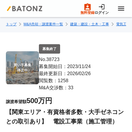
無料登録
ログイン
トップ
M&A売却・譲渡案件一覧
建築・建設・土木・工事
電気工事
トップページ
M&A案件一覧
募集終了
No.38723
売りたい方へ
買い手募集

募集開始日：2023/11/24
停止中
最終更新日：2026/02/26
閲覧数：1258
買いたい方へ
M&A交渉数：33
500万円
譲渡希望額
成約事例
【関東エリア・有資格者多数・大手ゼネコン
との取引あり】 電設工事業（施工管理）
M&A専門家の方へ