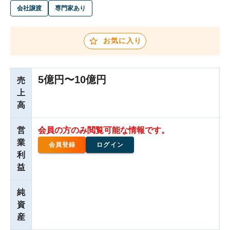
会社譲渡
専門家あり
お気に入り
5億円〜10億円
売
上
高
営
会員の方のみ閲覧可能な情報です。
業
会員登録
ログイン
利
益
純
資
産