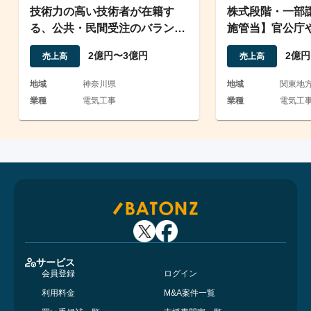
技術力の高い技術者が在籍す
株式段階・一部
る、公共・民間受注のバランス
施管当】官公庁
に富む電気通信工事業
産業機器の設計
2億円〜3億円
2億円
売上高
売上高
地域
神奈川県
地域
関東地
業種
電気工事
業種
電気工
サービス
会員登録
ログイン
利用料金
M&A案件一覧