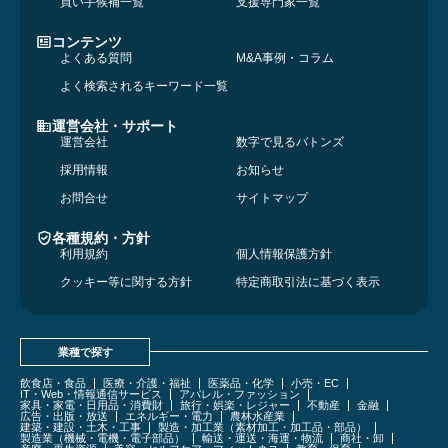
買い手候補一覧
支援専門家一覧
コンテンツ
よくある質問
M&A事例・コラム
よく検索されるキーワード一覧
運営会社・サポート
運営会社
数字で見るバトンズ
採用情報
お知らせ
お問合せ
サイトマップ
各種規約・方針
利用規約
個人情報保護方針
クッキー等に関する方針
特定商取引法に基づく表示
業種で探す
飲食店・食品
医療・介護・福祉
医薬品・化学
小売・EC
IT・Web・情報通信サービス
アパレル・ファッション
家具・家電・日用品・消費財
旅行・娯楽・レジャー
不動産
金融
広告・出版・放送
エネルギー・電力
農林水産業
建築・建設・土木・工事
製造・加工業（素材加工・加工品・部品）
製造業（機械・電機・電子部品）
輸送・運送・海運・物流
商社・卸