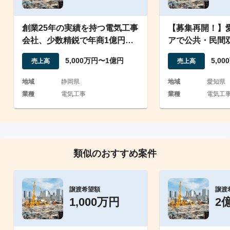
創業25年の実績を持つ電気工事
【募集再開！】
会社、少数精鋭で年商1億円を
アで公共・民間
実現
つ地域密着の電
5,000万円〜1億円
5,0
売上高
売上高
地域
静岡県
地域
愛知県
業種
電気工事
業種
電気工
類似のおすすめ案件
譲渡希望額
譲渡
1,000万円
2