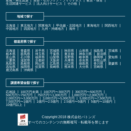
産廃・再生資源
美容・セルフケア・フィットネス
教育・保育
生活関連サービス
法人向けサービス
その他
地域で探す
北海道
東北地方
関東地方
甲信越・北陸地方
東海地方
関西地方
中国地方
四国地方
九州・沖縄地方
海外
都道府県で探す
北海道
青森県
岩手県
宮城県
秋田県
山形県
福島県
茨城県
栃木県
群馬県
埼玉県
千葉県
東京都
神奈川県
新潟県
富山県
石川県
福井県
山梨県
長野県
岐阜県
静岡県
愛知県
三重県
滋賀県
京都府
大阪府
兵庫県
奈良県
和歌山県
鳥取県
島根県
岡山県
広島県
山口県
徳島県
香川県
愛媛県
高知県
福岡県
佐賀県
長崎県
熊本県
大分県
宮崎県
鹿児島県
沖縄県
譲渡希望金額で探す
応相談
100万円未満
100万円〜300万円
300万円〜500万円
500万円〜750万円
750万円〜1,000万円
1,000万円〜2,000万円
2,000万円〜3,000万円
3,000万円〜5,000万円
5,000万円〜7,500万円
7,500万円〜1億円
1億円〜2.5億円
2.5億円〜5億円
5億円〜10億円
10億円以上
Copyright 2018 株式会社バトンズ
すべてのコンテンツの無断複写・転載等を禁じます