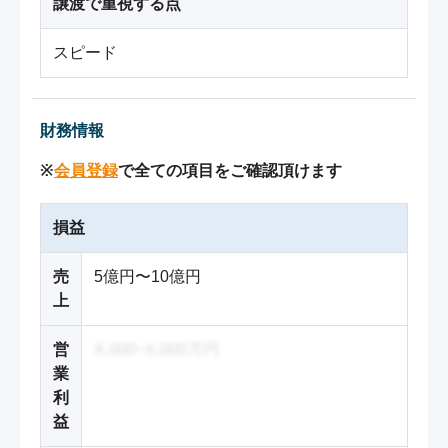
譲渡で重視する点
スピード
財務情報
※
会員登録
で全ての項目をご確認頂けます
損益
売
5億円〜10億円
上
営
X,000~X,000万円
業
利
益