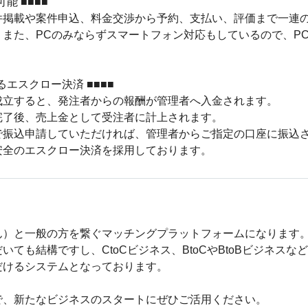
 ■■■■

件掲載や案件申込、料金交渉から予約、支払い、評価まで一連
また、PCのみならずスマートフォン対応もしているので、P
エスクロー決済 ■■■■

立すると、発注者からの報酬が管理者へ入金されます。

了後、売上金として受注者に計上されます。

振込申請していただければ、管理者からご指定の口座に振込さ
安全のエスクロー決済を採用しております。
）と一般の方を繋ぐマッチングプラットフォームになります。
ても結構ですし、CtoCビジネス、BtoCやBtoBビジネス
けるシステムとなっております。

、新たなビジネスのスタートにぜひご活用ください。
