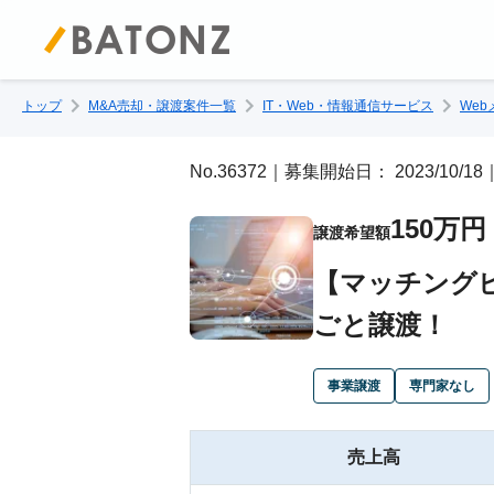
トップ
M&A売却・譲渡案件一覧
IT・Web・情報通信サービス
We
No.36372｜募集開始日： 2023/10/
150万円
譲渡希望額
【マッチング
ごと譲渡！
事業譲渡
専門家なし
売上高