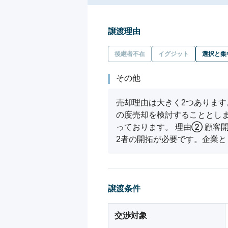
譲渡理由
後継者不在
イグジット
選択と集
その他
売却理由は大きく2つあります
の度売却を検討することとし
っております。 理由② 顧客
2者の開拓が必要です。企業と
譲渡条件
交渉対象