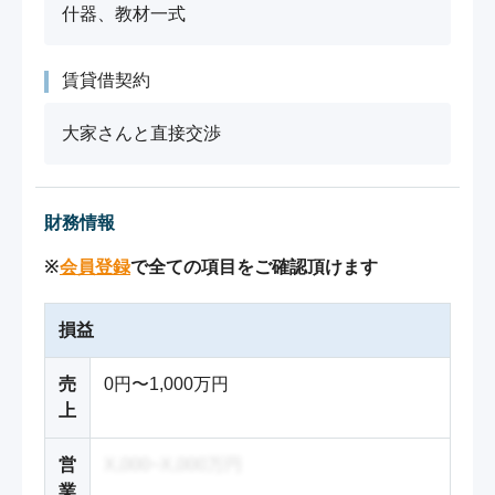
什器、教材一式
賃貸借契約
大家さんと直接交渉
財務情報
※
会員登録
で全ての項目をご確認頂けます
損益
売
0円〜1,000万円
上
営
X,000~X,000万円
業