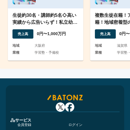
生徒約30名・講師約5名◇高い
複数生徒在籍！
実績から広告いらず！私立幼稚
籍！地域密着型
園・小学生向け受験塾
渡
0円〜1,000万円
0円〜
売上高
売上高
地域
大阪府
地域
滋賀県
業種
学習塾・予備校
業種
学習塾
サービス
会員登録
ログイン