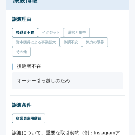
譲渡情報
譲渡理由
後継者不在
イグジット
選択と集中
資本獲得による事業拡大
体調不安
気力の限界
その他
後継者不在
オーナー引っ越しのため
譲渡条件
従業員雇用継続
譲渡について、重要な取引契約（例：Instagramア