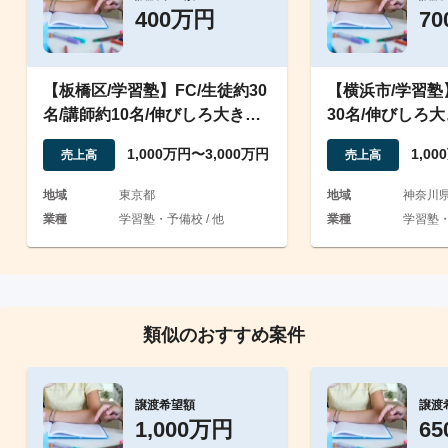
400万円
7
【板橋区/学習塾】FC/生徒約30
【横浜市/学習塾
名/講師約10名/伸びしろ大きな
30名/伸びしろ
塾の事業譲渡
譲渡
1,000万円〜3,000万円
1,0
売上高
売上高
地域
東京都
地域
神奈川
業種
学習塾・予備校 / 他
業種
学習塾・
類似のおすすめ案件
譲渡希望額
譲渡
1,000万円
6