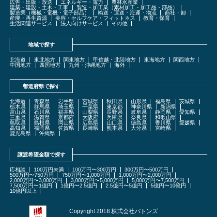
広告・出版・放送
エネルギー・電力
農林水産業
建築・建設・土木・工事
製造・加工業（素材加工・加工品・部品）
製造業（機械・電機・電子部品）
輸送・運送・海運・物流
商社・卸
産廃・再生資源
美容・セルフケア・フィットネス
教育・保育
生活関連サービス
法人向けサービス
その他
地域で探す
北海道
東北地方
関東地方
甲信越・北陸地方
東海地方
関西地方
中国地方
四国地方
九州・沖縄地方
海外
都道府県で探す
北海道
青森県
岩手県
宮城県
秋田県
山形県
福島県
茨城県
栃木県
群馬県
埼玉県
千葉県
東京都
神奈川県
新潟県
富山県
石川県
福井県
山梨県
長野県
岐阜県
静岡県
愛知県
三重県
滋賀県
京都府
大阪府
兵庫県
奈良県
和歌山県
鳥取県
島根県
岡山県
広島県
山口県
徳島県
香川県
愛媛県
高知県
福岡県
佐賀県
長崎県
熊本県
大分県
宮崎県
鹿児島県
沖縄県
譲渡希望金額で探す
応相談
100万円未満
100万円〜300万円
300万円〜500万円
500万円〜750万円
750万円〜1,000万円
1,000万円〜2,000万円
2,000万円〜3,000万円
3,000万円〜5,000万円
5,000万円〜7,500万円
7,500万円〜1億円
1億円〜2.5億円
2.5億円〜5億円
5億円〜10億円
10億円以上
Copyright 2018 株式会社バトンズ