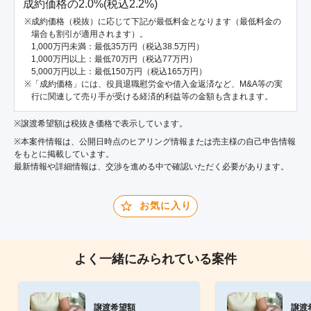
成約価格の2.0%(税込2.2%)
成約価格（税抜）に応じて下記が最低料金となります（最低料金の
場合も割引が適用されます）。
1,000万円未満：最低35万円（税込38.5万円）
1,000万円以上：最低70万円（税込77万円）
5,000万円以上：最低150万円（税込165万円）
「成約価格」には、役員退職慰労金や借入金返済など、M&A等の実
行に関連して売り手が受ける経済的利益等の金額も含まれます。
※譲渡希望額は税抜き価格で表示しています。
※本案件情報は、公開日時点のヒアリング情報または売主様の自己申告情報
をもとに掲載しています。
最新情報や詳細情報は、交渉を進める中で確認いただく必要があります。
お気に入り
よく一緒にみられている案件
譲渡希望額
譲渡