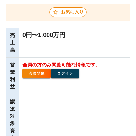
お気に入り
0円〜1,000万円
売
上
高
営
会員の方のみ閲覧可能な情報です。
業
会員登録
ログイン
利
益
譲
渡
対
象
資