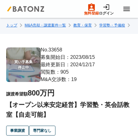
無料登録
ログイン
トップ
M&A売却・譲渡案件一覧
教育・保育
学習塾・予備校
【
トップページ
M&A案件一覧
No.33658
募集開始日：2023/08/15
買い手募集

最終更新日：2024/12/17
売りたい方へ
停止中
閲覧数：905
M&A交渉数：19
買いたい方へ
800万円
譲渡希望額
【オープン以来安定経営】学習塾・英会話教
成約事例
室【自走可能】
M&A専門家の方へ
事業譲渡
専門家なし