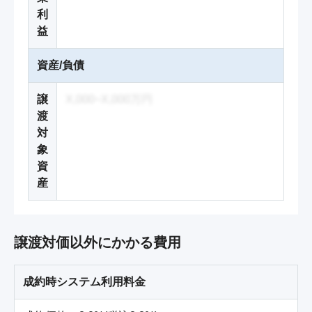
利
益
資産/負債
譲
X,000~X,000万円
渡
対
象
資
産
譲渡対価以外にかかる費用
成約時システム利用料金