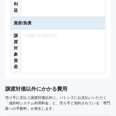
利
益
資産/負債
譲
X,000~X,000万円
渡
対
象
資
産
譲渡対価以外にかかる費用
売り手に支払う譲渡対価以外に、バトンズにお支払いいただく
「成約時システム利用料金」と、売り手と契約されている「専門
家への手数料」が発生します。