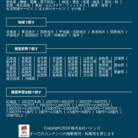
製造業（機械・電機・電子部品）
輸送・運送・海運・物流
商社・卸
産廃・再生資源
美容・セルフケア・フィットネス
教育・保育
生活関連サービス
法人向けサービス
その他
地域で探す
北海道
東北地方
関東地方
甲信越・北陸地方
東海地方
関西地方
中国地方
四国地方
九州・沖縄地方
海外
都道府県で探す
北海道
青森県
岩手県
宮城県
秋田県
山形県
福島県
茨城県
栃木県
群馬県
埼玉県
千葉県
東京都
神奈川県
新潟県
富山県
石川県
福井県
山梨県
長野県
岐阜県
静岡県
愛知県
三重県
滋賀県
京都府
大阪府
兵庫県
奈良県
和歌山県
鳥取県
島根県
岡山県
広島県
山口県
徳島県
香川県
愛媛県
高知県
福岡県
佐賀県
長崎県
熊本県
大分県
宮崎県
鹿児島県
沖縄県
譲渡希望金額で探す
応相談
100万円未満
100万円〜300万円
300万円〜500万円
500万円〜750万円
750万円〜1,000万円
1,000万円〜2,000万円
2,000万円〜3,000万円
3,000万円〜5,000万円
5,000万円〜7,500万円
7,500万円〜1億円
1億円〜2.5億円
2.5億円〜5億円
5億円〜10億円
10億円以上
Copyright 2018 株式会社バトンズ
すべてのコンテンツの無断複写・転載等を禁じます