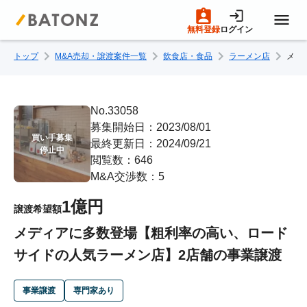
無料登録
ログイン
トップ
M&A売却・譲渡案件一覧
飲食店・食品
ラーメン店
メデ
トップページ
M&A案件一覧
No.33058
募集開始日：2023/08/01
買い手募集

最終更新日：2024/09/21
売りたい方へ
停止中
閲覧数：646
M&A交渉数：5
買いたい方へ
1億円
譲渡希望額
メディアに多数登場【粗利率の高い、ロード
成約事例
サイドの人気ラーメン店】2店舗の事業譲渡
M&A専門家の方へ
事業譲渡
専門家あり