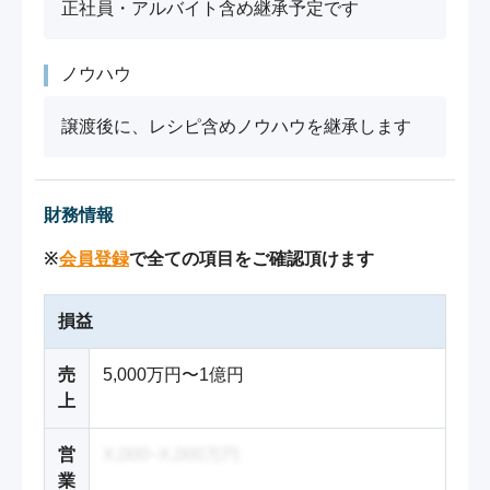
正社員・アルバイト含め継承予定です
ノウハウ
譲渡後に、レシピ含めノウハウを継承します
財務情報
※
会員登録
で全ての項目をご確認頂けます
損益
売
5,000万円〜1億円
上
営
X,000~X,000万円
業