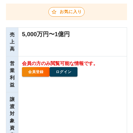
お気に入り
5,000万円〜1億円
売
上
高
営
会員の方のみ閲覧可能な情報です。
業
会員登録
ログイン
利
益
譲
渡
対
象
資