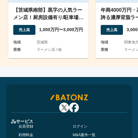
【茨城県南部】黒字の人気ラー
年商4000万円
メン店！厨房設備有り/駐車場完
誇る濃厚背脂ラ
備
1,000万円〜3,000万円
3,0
売上高
売上高
地域
茨城県
地域
関東地
業種
ラーメン店 / 他
業種
ラーメ
サービス
会員登録
ログイン
利用料金
M&A案件一覧