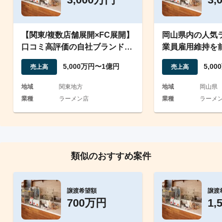
【関東/複数店舗展開×FC展開】
岡山県内の人気
口コミ高評価の自社ブランド豚
業員雇用維持を
骨ラーメン店
譲渡案件
5,000万円〜1億円
5,0
売上高
売上高
地域
関東地方
地域
岡山県
業種
ラーメン店
業種
ラーメ
類似のおすすめ案件
譲渡希望額
譲渡
700万円
1,