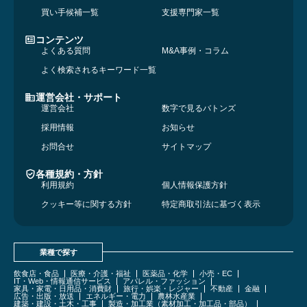
買い手候補一覧
支援専門家一覧
コンテンツ
よくある質問
M&A事例・コラム
よく検索されるキーワード一覧
運営会社・サポート
運営会社
数字で見るバトンズ
採用情報
お知らせ
お問合せ
サイトマップ
各種規約・方針
利用規約
個人情報保護方針
クッキー等に関する方針
特定商取引法に基づく表示
業種で探す
飲食店・食品
医療・介護・福祉
医薬品・化学
小売・EC
IT・Web・情報通信サービス
アパレル・ファッション
家具・家電・日用品・消費財
旅行・娯楽・レジャー
不動産
金融
広告・出版・放送
エネルギー・電力
農林水産業
建築・建設・土木・工事
製造・加工業（素材加工・加工品・部品）