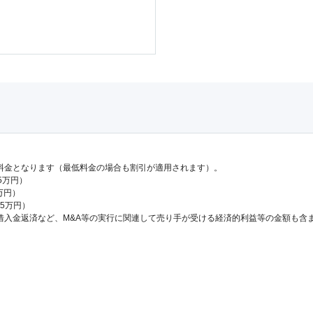
料金となります（最低料金の場合も割引が適用されます）。
.5万円）
万円）
65万円）
借入金返済など、M&A等の実行に関連して売り手が受ける経済的利益等の金額も含