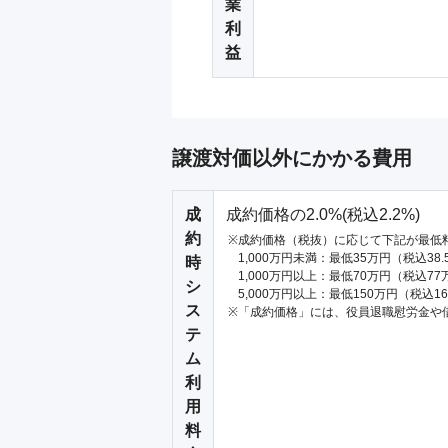
業
利
益
譲渡対価以外にかかる費用
成
成約価格の2.0%(税込2.2%)
約
成約価格（税抜）に応じて下記が最低
1,000万円未満：最低35万円（税込38
時
1,000万円以上：最低70万円（税込77
シ
5,000万円以上：最低150万円（税込1
ス
「成約価格」には、役員退職慰労金や
テ
ム
利
用
料