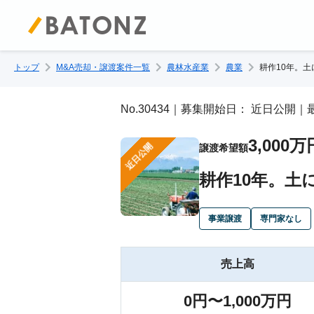
トップ
M&A売却・譲渡案件一覧
農林水産業
農業
耕作10年。
No.30434｜募集開始日： 近日公開｜最
3,000万
近日公開
譲渡希望額
耕作10年。
事業譲渡
専門家なし
売上高
0円〜1,000万円