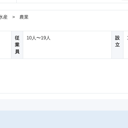
水産 > 農業
従
10人〜19人
設
業
立
員