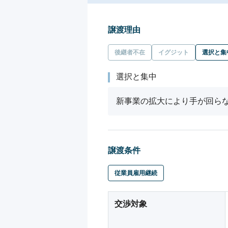
譲渡理由
後継者不在
イグジット
選択と集
選択と集中
新事業の拡大により手が回ら
譲渡条件
従業員雇用継続
交渉対象