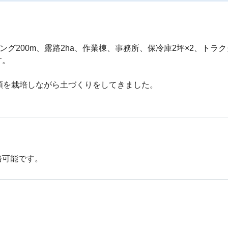
ング200m、露路2ha、作業棟、事務所、保冷庫2坪×2、トラ
。

類を栽培しながら土づくりをしてきました。
