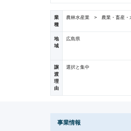
業
農林水産業 > 農業・畜産・
種
地
広島県
域
譲
選択と集中
渡
理
由
事業情報