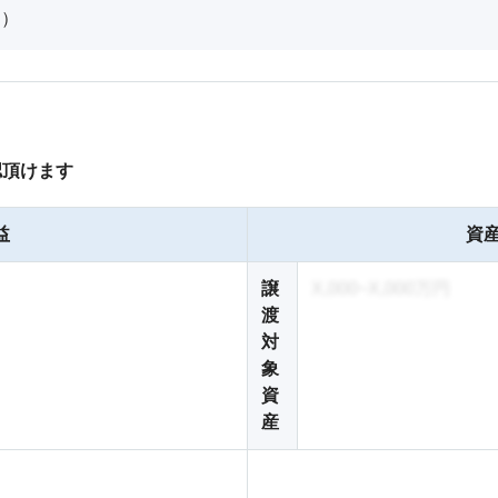
月）
認頂けます
益
資産
譲
X,000~X,000万円
渡
対
象
資
産