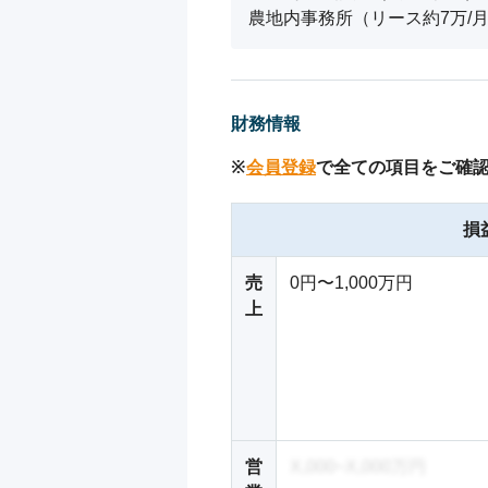
農地内事務所（リース約7万/
財務情報
※
会員登録
で全ての項目をご確
損
売
0円〜1,000万円
上
営
X,000~X,000万円