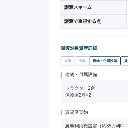
譲渡スキーム
譲渡で重視する点
譲渡対象資産詳細
在庫
土地
建物・付属設備
賃
建物・付属設備
トラクター2台

保冷庫2坪×2
賃貸借契約
農地利用権設定（約35万/年）
