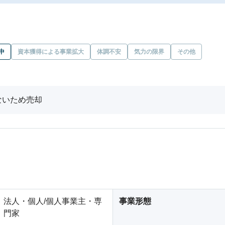
中
資本獲得による事業拡大
体調不安
気力の限界
その他
ないため売却
法人・個人/個人事業主・専
事業形態
門家