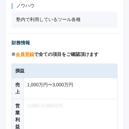
ノウハウ
塾内で利用しているツール各種
財務情報
※
会員登録
で全ての項目をご確認頂けます
損益
売
1,000万円〜3,000万円
上
営
X,000~X,000万円
業
利
益