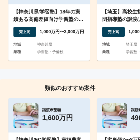
【神奈川県/学習塾】18年の実
【埼玉】高校生
績ある高偏差値向け学習塾の運
団指導塾の譲渡
営
1,000万円〜3,000万円
1,0
売上高
売上高
地域
神奈川県
地域
埼玉県
業種
学習塾・予備校
業種
学習塾
類似のおすすめ案件
譲渡希望額
譲渡
1,600万円
4
【神奈川/FC学習塾】実績豊富
【客単価7〜8万