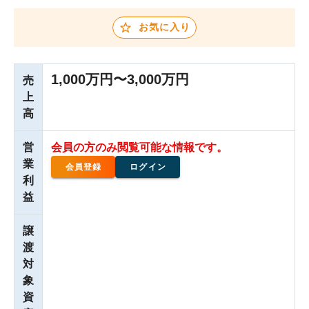
お気に入り
1,000万円〜3,000万円
売
上
高
営
会員の方のみ閲覧可能な情報です。
業
会員登録
ログイン
利
益
譲
渡
対
象
資