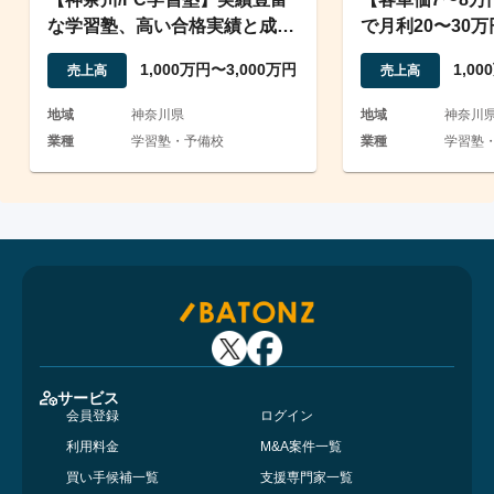
な学習塾、高い合格実績と成績
で月利20〜30
向上を実現する教育事業
営学習塾の事業
1,000万円〜3,000万円
1,0
売上高
売上高
地域
神奈川県
地域
神奈川
業種
学習塾・予備校
業種
学習塾
サービス
会員登録
ログイン
利用料金
M&A案件一覧
買い手候補一覧
支援専門家一覧