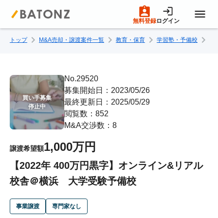
無料登録
ログイン
トップ
M&A売却・譲渡案件一覧
教育・保育
学習塾・予備校
【
トップページ
M&A案件一覧
No.29520
募集開始日：2023/05/26
買い手募集

最終更新日：2025/05/29
売りたい方へ
停止中
閲覧数：852
M&A交渉数：8
買いたい方へ
1,000万円
譲渡希望額
【2022年 400万円黒字】オンライン&リアル
成約事例
校舎＠横浜 大学受験予備校
M&A専門家の方へ
事業譲渡
専門家なし