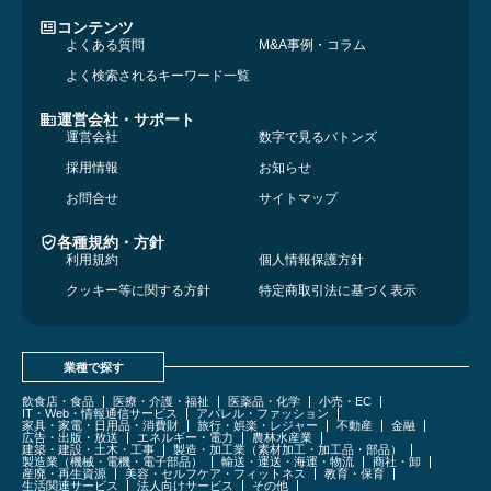
コンテンツ
よくある質問
M&A事例・コラム
よく検索されるキーワード一覧
運営会社・サポート
運営会社
数字で見るバトンズ
採用情報
お知らせ
お問合せ
サイトマップ
各種規約・方針
利用規約
個人情報保護方針
クッキー等に関する方針
特定商取引法に基づく表示
業種で探す
飲食店・食品
医療・介護・福祉
医薬品・化学
小売・EC
IT・Web・情報通信サービス
アパレル・ファッション
家具・家電・日用品・消費財
旅行・娯楽・レジャー
不動産
金融
広告・出版・放送
エネルギー・電力
農林水産業
建築・建設・土木・工事
製造・加工業（素材加工・加工品・部品）
製造業（機械・電機・電子部品）
輸送・運送・海運・物流
商社・卸
産廃・再生資源
美容・セルフケア・フィットネス
教育・保育
生活関連サービス
法人向けサービス
その他