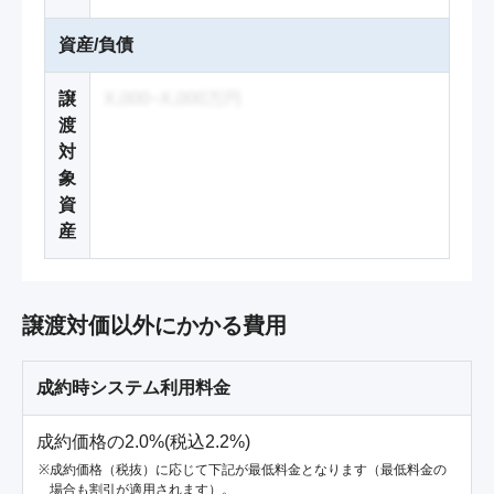
資産/負債
譲
X,000~X,000万円
渡
対
象
資
産
譲渡対価以外にかかる費用
成約時システム利用料金
成約価格の2.0%(税込2.2%)
成約価格（税抜）に応じて下記が最低料金となります（最低料金の
場合も割引が適用されます）。