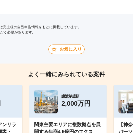
は売主様の自己申告情報をもとに掲載しています。
だく必要があります。
お気に入り
よく一緒にみられている案件
譲渡希望額
円
2,000万円
アンリラ
関東主要エリアに複数拠点を展
【神奈
顧客・ス
開する年商4.6億円のエクステ
パーソ