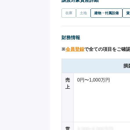
譲渡対象資産詳細
在庫
土地
建物・付属設備
賃
財務情報
※
会員登録
で全ての項目をご確
損
売
0円〜1,000万円
上
営
X,000~X,000万円