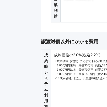
業
利
益
譲渡対価以外にかかる費用
成
成約価格の2.0%(税込2.2%)
約
成約価格（税抜）に応じて下記が最低
1,000万円未満：最低35万円（税込38
時
1,000万円以上：最低70万円（税込77
シ
5,000万円以上：最低150万円（税込1
ス
「成約価格」には、役員退職慰労金や
テ
ム
利
用
料