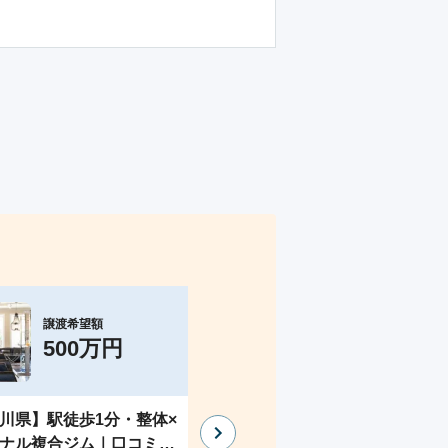
譲渡希望額
譲渡希望額
500万円
1億円
川県】駅徒歩1分・整体×
北関東の管工事事業
ナル複合ジム｜口コミ高