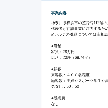
事業内容
神奈川県横浜市の整骨院1店舗の
代表者が往訪事業に注力するため
※カルテの引継については応相談
●店舗

家賃：28万円

広さ：20坪（68.74㎡）

●顧客

来客数：４００名程度

顧客数：主婦やスポーツ学生や高
男女比：50：50

●従業員

なし
