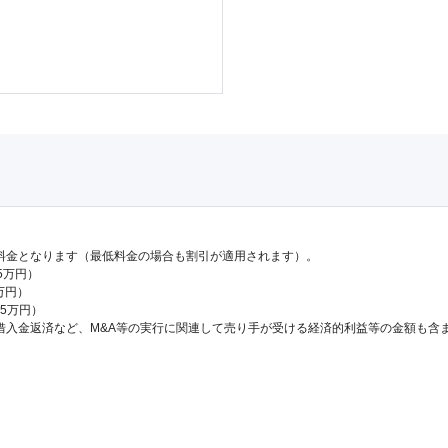
料金となります（最低料金の場合も割引が適用されます）。
.5万円）
万円）
65万円）
借入金返済など、M&A等の実行に関連して売り手が受ける経済的利益等の金額も含