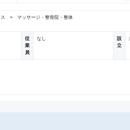
ス > マッサージ・整骨院・整体
従
なし
設
業
立
員