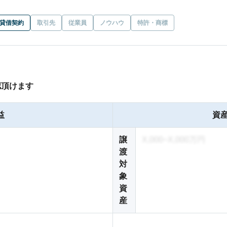
貸借契約
取引先
従業員
ノウハウ
特許・商標
認頂けます
益
資産
譲
X,000~X,000万円
渡
対
象
資
産